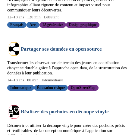
infographies alliant rigueur de contenu et impact visuel pour
communiquer leurs découvertes.
12
–
18
ans ·
120
min ·
Débutant
Français
Arts
IA générative
Design graphique
Partager ses données en open source
Transformer les observations de terrain des jeunes en contribution
citoyenne durable grâce à l'approche open data, de la structuration des
données à leur publication.
14
–
18
ans ·
60
min ·
Intermédiaire
Informatique
Éducation civique
OpenStreetMap
Réaliser des pochoirs en découpe vinyle
Découvrir et utiliser la découpe vinyle pour créer des pochoirs précis
et réutilisables, de la conception numérique à l'application sur