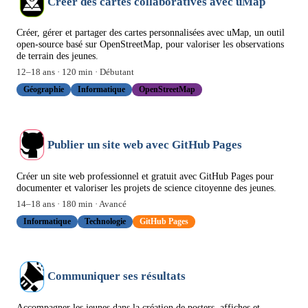
Créer des cartes collaboratives avec uMap
Créer, gérer et partager des cartes personnalisées avec uMap, un outil
open-source basé sur OpenStreetMap, pour valoriser les observations
de terrain des jeunes.
12
–
18
ans ·
120
min ·
Débutant
Géographie
Informatique
OpenStreetMap
Publier un site web avec GitHub Pages
Créer un site web professionnel et gratuit avec GitHub Pages pour
documenter et valoriser les projets de science citoyenne des jeunes.
14
–
18
ans ·
180
min ·
Avancé
Informatique
Technologie
GitHub Pages
Communiquer ses résultats
Accompagner les jeunes dans la création de posters, affiches et