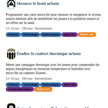
Mesurer le bruit urbain
Programmer une carte micro:bit pour mesurer et enregistrer le niveau
sonore ambiant afin de sensibiliser les jeunes à la pollution sonore et
ses effets sur la santé.
12
–
18
ans ·
180
min ·
Intermédiaire
Sciences
Technologie
Informatique
micro:bit
MakeCode
Étudier le confort thermique urbain
Mener une campagne thermique avec les jeunes pour comprendre les
enjeux énergétiques en mesurant température et humidité avec
micro:bit ou capteurs Xiaomi.
12
–
18
ans ·
180
min ·
Intermédiaire
Sciences
Technologie
Informatique
micro:bit
Caméra thermique
MakeCode