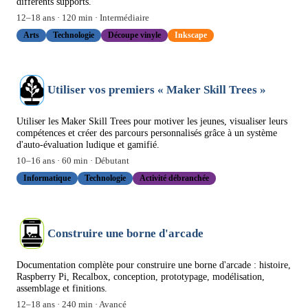
différents supports.
12
–
18
ans ·
120
min ·
Intermédiaire
Arts
Technologie
Découpe vinyle
Inkscape
Utiliser vos premiers « Maker Skill Trees »
Utiliser les Maker Skill Trees pour motiver les jeunes, visualiser leurs
compétences et créer des parcours personnalisés grâce à un système
d'auto-évaluation ludique et gamifié.
10
–
16
ans ·
60
min ·
Débutant
Informatique
Technologie
Activité débranchée
Construire une borne d'arcade
Documentation complète pour construire une borne d'arcade : histoire,
Raspberry Pi, Recalbox, conception, prototypage, modélisation,
assemblage et finitions.
12
–
18
ans ·
240
min ·
Avancé