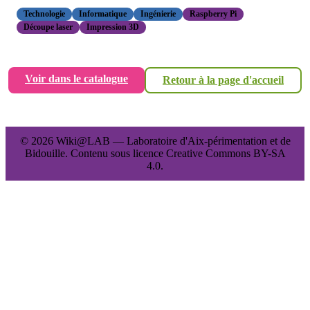
Technologie
Informatique
Ingénierie
Raspberry Pi
Découpe laser
Impression 3D
Voir dans le catalogue
Retour à la page d'accueil
© 2026 Wiki@LAB — Laboratoire d'Aix-périmentation et de
Bidouille. Contenu sous licence Creative Commons BY-SA
4.0.