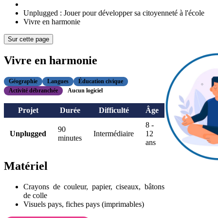
Unplugged : Jouer pour développer sa citoyenneté à l'école
Vivre en harmonie
Sur cette page
Vivre en harmonie
Géographie
Langues
Éducation civique
Activité débranchée
Aucun logiciel
Projet
Durée
Difficulté
Âge
8 -
90
Unplugged
Intermédiaire
12
minutes
ans
Matériel
Crayons de couleur, papier, ciseaux, bâtons
de colle
Visuels pays, fiches pays (imprimables)