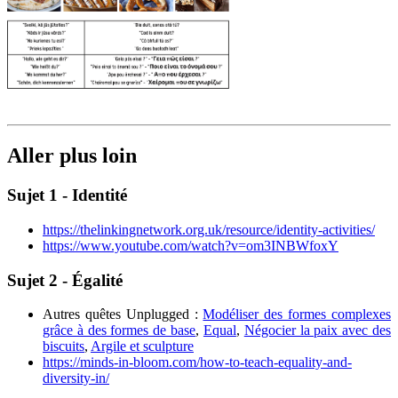
Aller plus loin
Sujet 1 - Identité
https://thelinkingnetwork.org.uk/resource/identity-activities/
https://www.youtube.com/watch?v=om3INBWfoxY
Sujet 2 - Égalité
Autres quêtes Unplugged :
Modéliser des formes complexes
grâce à des formes de base
,
Equal
,
Négocier la paix avec des
biscuits
,
Argile et sculpture
https://minds-in-bloom.com/how-to-teach-equality-and-
diversity-in/