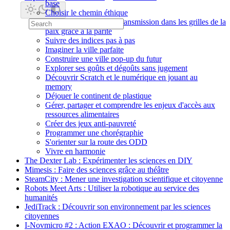
base
Choisir le chemin éthique
Corriger les erreurs de transmission dans les grilles de la
paix grâce à la parité
Suivre des indices pas à pas
Imaginer la ville parfaite
Construire une ville pop-up du futur
Explorer ses goûts et dégoûts sans jugement
Découvrir Scratch et le numérique en jouant au
memory
Déjouer le continent de plastique
Gérer, partager et comprendre les enjeux d'accès aux
ressources alimentaires
Créer des jeux anti-pauvreté
Programmer une chorégraphie
S'orienter sur la route des ODD
Vivre en harmonie
The Dexter Lab : Expérimenter les sciences en DIY
Mimesis : Faire des sciences grâce au théâtre
SteamCity : Mener une investigation scientifique et citoyenne
Robots Meet Arts : Utiliser la robotique au service des
humanités
JediTrack : Découvrir son environnement par les sciences
citoyennes
I-Novmicro #2 : Action EXAO : Découvrir et programmer la