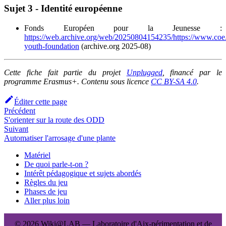
Sujet 3 - Identité européenne
Fonds Européen pour la Jeunesse :
https://web.archive.org/web/20250804154235/https://www.coe.
youth-foundation
(archive.org 2025-08)
Cette fiche fait partie du projet
Unplugged
, financé par le
programme Erasmus+. Contenu sous licence
CC BY-SA 4.0
.
Éditer cette page
Précédent
S'orienter sur la route des ODD
Suivant
Automatiser l'arrosage d'une plante
Matériel
De quoi parle-t-on ?
Intérêt pédagogique et sujets abordés
Règles du jeu
Phases de jeu
Aller plus loin
© 2026 Wiki@LAB — Laboratoire d'Aix-périmentation et de