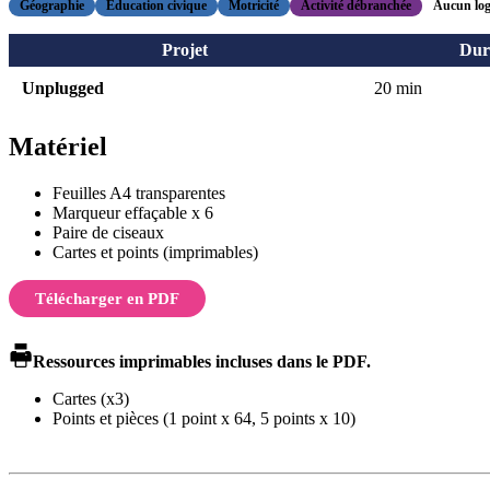
Géographie
Éducation civique
Motricité
Activité débranchée
Aucun logi
Projet
Dur
Unplugged
20 min
Matériel
Feuilles A4 transparentes
Marqueur effaçable x 6
Paire de ciseaux
Cartes et points (imprimables)
Télécharger en PDF
Ressources imprimables incluses dans le PDF.
Cartes (x3)
Points et pièces (1 point x 64, 5 points x 10)