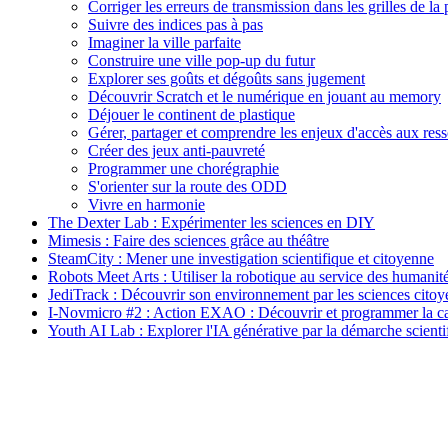
Corriger les erreurs de transmission dans les grilles de la 
Suivre des indices pas à pas
Imaginer la ville parfaite
Construire une ville pop-up du futur
Explorer ses goûts et dégoûts sans jugement
Découvrir Scratch et le numérique en jouant au memory
Déjouer le continent de plastique
Gérer, partager et comprendre les enjeux d'accès aux ress
Créer des jeux anti-pauvreté
Programmer une chorégraphie
S'orienter sur la route des ODD
Vivre en harmonie
The Dexter Lab : Expérimenter les sciences en DIY
Mimesis : Faire des sciences grâce au théâtre
SteamCity : Mener une investigation scientifique et citoyenne
Robots Meet Arts : Utiliser la robotique au service des humanit
JediTrack : Découvrir son environnement par les sciences cito
I-Novmicro #2 : Action EXAO : Découvrir et programmer la c
Youth AI Lab : Explorer l'IA générative par la démarche scienti