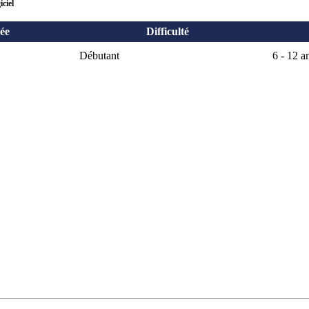
ciel
ée
Difficulté
Débutant
6 - 12 a