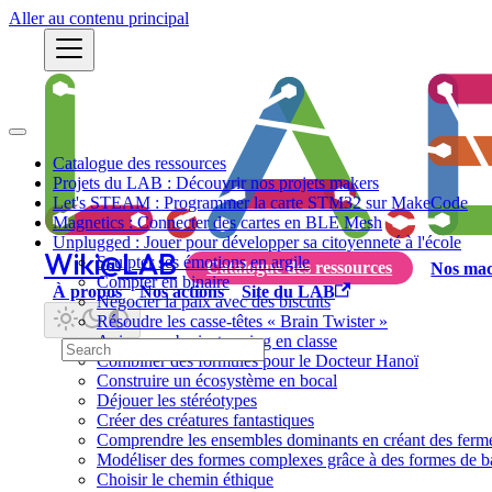
Aller au contenu principal
Catalogue des ressources
Projets du LAB : Découvrir nos projets makers
Let's STEAM : Programmer la carte STM32 sur MakeCode
Magnetics : Connecter des cartes en BLE Mesh
Unplugged : Jouer pour développer sa citoyenneté à l'école
Wiki@LAB
Sculpter ses émotions en argile
Catalogue des ressources
Nos mac
Compter en binaire
À propos
Nos actions
Site du LAB
Négocier la paix avec des biscuits
Résoudre les casse-têtes « Brain Twister »
Animer un brainstorming en classe
Combiner des formules pour le Docteur Hanoï
Construire un écosystème en bocal
Déjouer les stéréotypes
Créer des créatures fantastiques
Comprendre les ensembles dominants en créant des ferm
Modéliser des formes complexes grâce à des formes de b
Choisir le chemin éthique