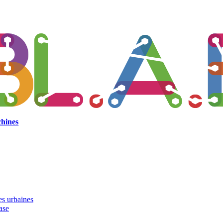
hines
es urbaines
ase