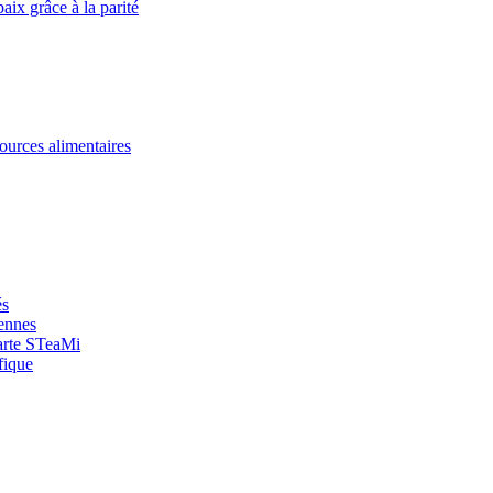
paix grâce à la parité
ources alimentaires
és
yennes
arte STeaMi
fique