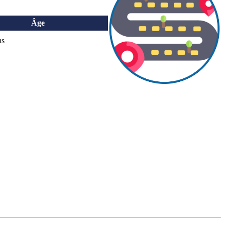
Âge
ns