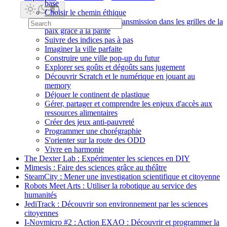
base
Choisir le chemin éthique
Corriger les erreurs de transmission dans les grilles de la
paix grâce à la parité
Suivre des indices pas à pas
Imaginer la ville parfaite
Construire une ville pop-up du futur
Explorer ses goûts et dégoûts sans jugement
Découvrir Scratch et le numérique en jouant au
memory
Déjouer le continent de plastique
Gérer, partager et comprendre les enjeux d'accès aux
ressources alimentaires
Créer des jeux anti-pauvreté
Programmer une chorégraphie
S'orienter sur la route des ODD
Vivre en harmonie
The Dexter Lab : Expérimenter les sciences en DIY
Mimesis : Faire des sciences grâce au théâtre
SteamCity : Mener une investigation scientifique et citoyenne
Robots Meet Arts : Utiliser la robotique au service des
humanités
JediTrack : Découvrir son environnement par les sciences
citoyennes
I-Novmicro #2 : Action EXAO : Découvrir et programmer la