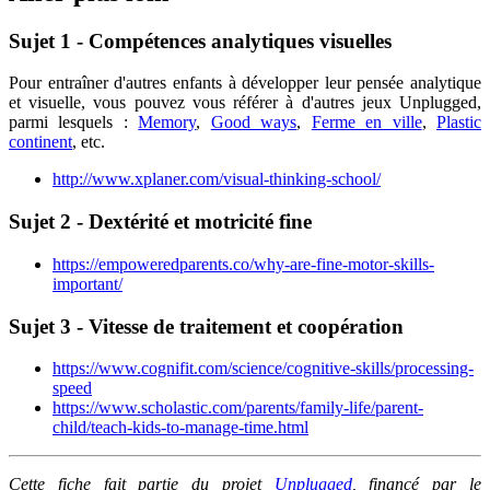
Sujet 1 - Compétences analytiques visuelles
Pour entraîner d'autres enfants à développer leur pensée analytique
et visuelle, vous pouvez vous référer à d'autres jeux Unplugged,
parmi lesquels :
Memory
,
Good ways
,
Ferme en ville
,
Plastic
continent
, etc.
http://www.xplaner.com/visual-thinking-school/
Sujet 2 - Dextérité et motricité fine
https://empoweredparents.co/why-are-fine-motor-skills-
important/
Sujet 3 - Vitesse de traitement et coopération
https://www.cognifit.com/science/cognitive-skills/processing-
speed
https://www.scholastic.com/parents/family-life/parent-
child/teach-kids-to-manage-time.html
Cette fiche fait partie du projet
Unplugged
, financé par le