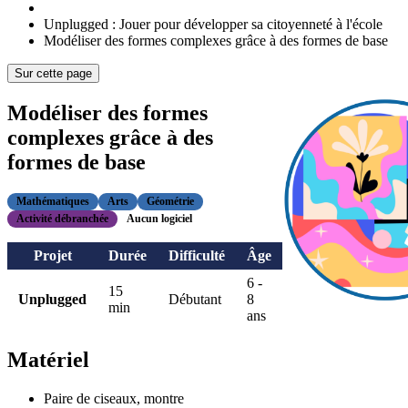
Unplugged : Jouer pour développer sa citoyenneté à l'école
Modéliser des formes complexes grâce à des formes de base
Sur cette page
Modéliser des formes
complexes grâce à des
formes de base
Mathématiques
Arts
Géométrie
Activité débranchée
Aucun logiciel
Projet
Durée
Difficulté
Âge
6 -
15
Unplugged
Débutant
8
min
ans
Matériel
Paire de ciseaux, montre