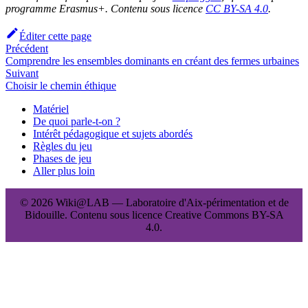
programme Erasmus+. Contenu sous licence
CC BY-SA 4.0
.
Éditer cette page
Précédent
Comprendre les ensembles dominants en créant des fermes urbaines
Suivant
Choisir le chemin éthique
Matériel
De quoi parle-t-on ?
Intérêt pédagogique et sujets abordés
Règles du jeu
Phases de jeu
Aller plus loin
© 2026 Wiki@LAB — Laboratoire d'Aix-périmentation et de
Bidouille. Contenu sous licence Creative Commons BY-SA
4.0.