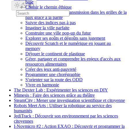
base
Choisir le chemin éthique
Corriger les erreurs de transmission dans les grilles de la
paix grâce à la parité
Suivre des indices pas à pas
Imaginer la ville parfaite
Construire une ville pop-up du futur
Explorer ses goûts et dégoûts sans jugement
Découvrir Scratch et le numérique en jouant au
memory
Déjouer le continent de plastique
Gérer, partager et comprendre les enjeux d'accès aux
ressources alimentaires
Créer des jeux anti-pauvreté
Programmer une chorégraphie
S'orienter sur la route des ODD
Vivre en harmonie
The Dexter Lab : Expérimenter les sciences en DIY
Mimesis : Faire des sciences grâce au théâtre
SteamCity : Mener une investigation scientifique et citoyenne
Robots Meet Arts : Utiliser la robotique au service des
humanités
JediTrack : Découvrir son environnement par les sciences
citoyennes
I-Novmicro #2 : Action EXAO : Découvrir et programmer la