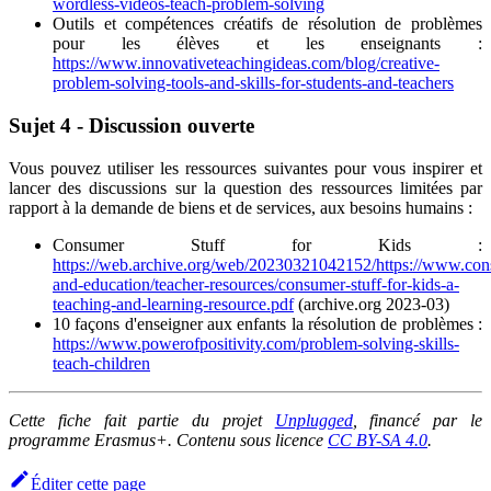
wordless-videos-teach-problem-solving
Outils et compétences créatifs de résolution de problèmes
pour les élèves et les enseignants :
https://www.innovativeteachingideas.com/blog/creative-
problem-solving-tools-and-skills-for-students-and-teachers
Sujet 4 - Discussion ouverte
Vous pouvez utiliser les ressources suivantes pour vous inspirer et
lancer des discussions sur la question des ressources limitées par
rapport à la demande de biens et de services, aux besoins humains :
Consumer Stuff for Kids :
https://web.archive.org/web/20230321042152/https://www.consu
and-education/teacher-resources/consumer-stuff-for-kids-a-
teaching-and-learning-resource.pdf
(archive.org 2023-03)
10 façons d'enseigner aux enfants la résolution de problèmes :
https://www.powerofpositivity.com/problem-solving-skills-
teach-children
Cette fiche fait partie du projet
Unplugged
, financé par le
programme Erasmus+. Contenu sous licence
CC BY-SA 4.0
.
Éditer cette page