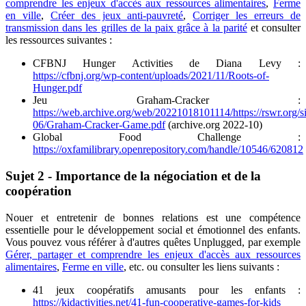
comprendre les enjeux d'accès aux ressources alimentaires
,
Ferme
en ville
,
Créer des jeux anti-pauvreté
,
Corriger les erreurs de
transmission dans les grilles de la paix grâce à la parité
et consulter
les ressources suivantes :
CFBNJ Hunger Activities de Diana Levy :
https://cfbnj.org/wp-content/uploads/2021/11/Roots-of-
Hunger.pdf
Jeu Graham-Cracker :
https://web.archive.org/web/20221018101114/https://rswr.org/sit
06/Graham-Cracker-Game.pdf
(archive.org 2022-10)
Global Food Challenge :
https://oxfamilibrary.openrepository.com/handle/10546/620812
Sujet 2 - Importance de la négociation et de la
coopération
Nouer et entretenir de bonnes relations est une compétence
essentielle pour le développement social et émotionnel des enfants.
Vous pouvez vous référer à d'autres quêtes Unplugged, par exemple
Gérer, partager et comprendre les enjeux d'accès aux ressources
alimentaires
,
Ferme en ville
, etc. ou consulter les liens suivants :
41 jeux coopératifs amusants pour les enfants :
https://kidactivities.net/41-fun-cooperative-games-for-kids