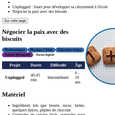
Unplugged : Jouer pour développer sa citoyenneté à l'école
Négocier la paix avec des biscuits
Sur cette page
Négocier la paix avec des
biscuits
Mathématiques
Physique-Chimie
Éducation civique
Activité débranchée
Aucun logiciel
Projet
Durée
Difficulté
Âge
6 -
40-45
Unplugged
Intermédiaire
10
min
ans
Matériel
Ingrédients tels que beurre, sucre, farine,
quelques épices, pépites de chocolat
Ustensiles de cuisine (bols, ustensiles pour