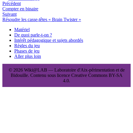
Précédent
Compter en binaire
Suivant
Résoudre les casse-têtes « Brain Twister »
Matériel
De quoi parle-t-on ?
Intérêt pédagogique et sujets abordés
Règles du jeu
Phases de jeu
Aller plus loin
© 2026 Wiki@LAB — Laboratoire d'Aix-périmentation et de
Bidouille. Contenu sous licence Creative Commons BY-SA
4.0.