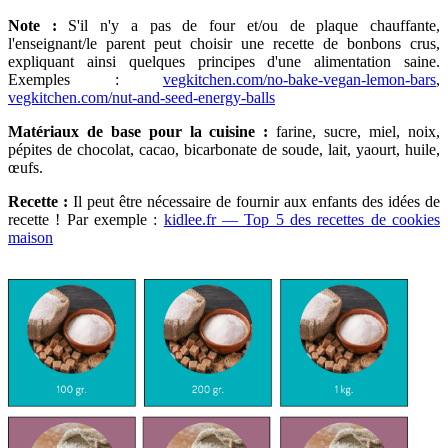
Note :
S'il n'y a pas de four et/ou de plaque chauffante,
l'enseignant/le parent peut choisir une recette de bonbons crus,
expliquant ainsi quelques principes d'une alimentation saine.
Exemples :
vegkitchen.com/no-bake-vegan-lemon-bars
,
vegkitchen.com/nut-and-seed-energy-balls
Matériaux de base pour la cuisine :
farine, sucre, miel, noix,
pépites de chocolat, cacao, bicarbonate de soude, lait, yaourt, huile,
œufs.
Recette :
Il peut être nécessaire de fournir aux enfants des idées de
recette ! Par exemple :
kidlee.fr — Top 5 des recettes de cookies
maison