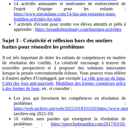
14 activités amusantes et motivantes de renforcement de
l'esprit d'équipe pour les enfants :
https://www.merakilane.com/14-fun-and-engaging-team-
building-activities-for-kids
7 activités d'écoute pour rendre vos élèves attentifs et prêts à
apprendre :
https://proudtobeprimary.com/listening-activities
Sujet 3 - Créativité et réflexion hors des sentiers
battus pour résoudre les problèmes
Il est très important de doter les enfants de compétences en matière
de résolution des conflits. La créativité encourage à trouver de
nouvelles perspectives et à proposer des solutions innovantes
lorsque la pensée conventionnelle échoue. Vous pouvez vous référer
à d'autres quêtes d'Unplugged, par exemple
La ville pop-up du futur
,
Créer des jeux anti-pauvreté
,
Modéliser des formes complexes grâce
à des formes de base
, etc. et consulter :
Les jeux qui favorisent les compétences en résolution de
problèmes :
https://web.archive.org/web/20221018101102/https://www.stenh
(archive.org 2022-10)
10 vidéos sans paroles qui enseignent la résolution de
problèmes :
https://speechisbeautiful.com/2017/03/10-