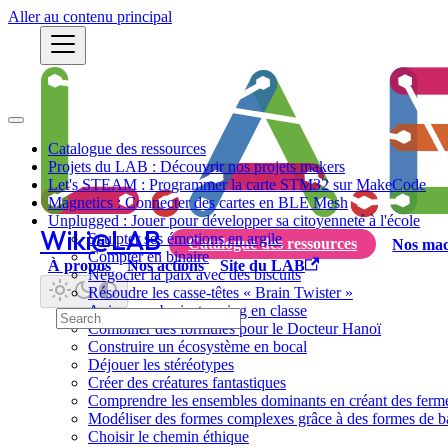
Aller au contenu principal
Catalogue des ressources
Projets du LAB : Découvrir nos projets makers
Let's STEAM : Programmer la carte STM32 sur MakeCode
Magnetics : Connecter des cartes en BLE Mesh
Unplugged : Jouer pour développer sa citoyenneté à l'école
Wiki@LAB
Sculpter ses émotions en argile
Catalogue des ressources
Nos mac
Compter en binaire
À propos
Nos actions
Site du LAB
Négocier la paix avec des biscuits
Résoudre les casse-têtes « Brain Twister »
Animer un brainstorming en classe
Combiner des formules pour le Docteur Hanoï
Construire un écosystème en bocal
Déjouer les stéréotypes
Créer des créatures fantastiques
Comprendre les ensembles dominants en créant des ferm
Modéliser des formes complexes grâce à des formes de b
Choisir le chemin éthique