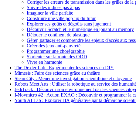
Corriger les erreurs de transmission dans les grilles de la 
Suivre des indices pas à pas
Imaginer la ville parfaite
Construire une ville pop-up du futur
Explorer ses goûts et dégoûts sans jugement
Découvrir Scratch et le numérique en jouant au memory
Déjouer le continent de plastique
Gérer, partager et comprendre les enjeux d'accès aux ress
Créer des jeux anti-pauvreté
Programmer une chorégraphie
S'orienter sur la route des ODD
Vivre en harmonie
The Dexter Lab : Expérimenter les sciences en DIY
Mimesis : Faire des sciences grâce au théâtre
SteamCity : Mener une investigation scientifique et citoyenne
Robots Meet Arts : Utiliser la robotique au service des humanit
JediTrack : Découvrir son environnement par les sciences cito
I-Novmicro #2 : Action EXAO : Découvrir et programmer la c
Youth AI Lab : Explorer l'IA générative par la démarche scienti