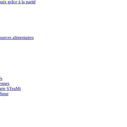
paix grâce à la parité
ources alimentaires
és
yennes
arte STeaMi
fique