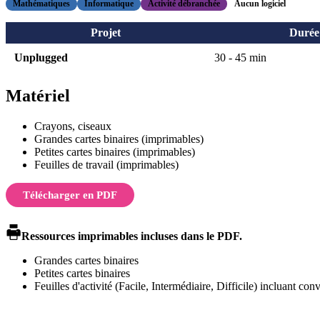
Mathématiques
Informatique
Activité débranchée
Aucun logiciel
Projet
Durée
Unplugged
30 - 45 min
Matériel
Crayons, ciseaux
Grandes cartes binaires (imprimables)
Petites cartes binaires (imprimables)
Feuilles de travail (imprimables)
Télécharger en PDF
Ressources imprimables incluses dans le PDF.
Grandes cartes binaires
Petites cartes binaires
Feuilles d'activité (Facile, Intermédiaire, Difficile) incluant c