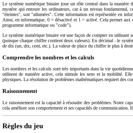
Le système numérique binaire joue un rôle central dans la manière do
mystère qui entoure les ordinateurs, car à un niveau fondamental, 
"éteintes", soit "allumées". Cette information est représentée en info
Ainsi, en informatique, 0 = désactivé et 1 = activé. Cela permet aux o
programme informatique ou "code").
Le système numérique binaire est une façon de compter en utilisant seu
(puisque chaque chiffre contient deux valeurs). En décimal - le systè
de dix (un, dix, cent, etc.). La valeur de place du chiffre le plus à droit
Comprendre les nombres et les calculs
Les nombres et les calculs sont très importants dans la vie quotidienne.
utilisent de manière active, cela stimule les sens et la mobilité. E
physiques. La résolution de problèmes mathématiques requiert des compé
Raisonnement
Le raisonnement est la capacité à résoudre des problèmes. Notre cap
cela améliore son comportement et ses capacités de communication. Il a
Règles du jeu