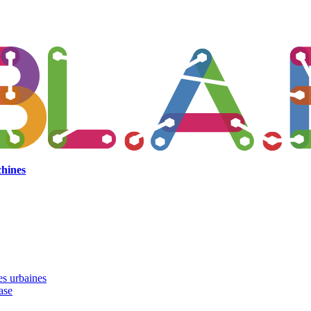
hines
es urbaines
ase