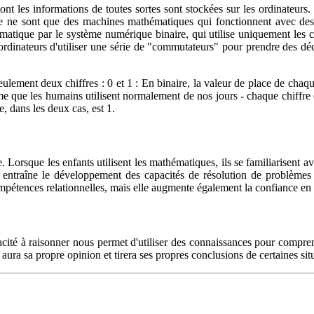
nt les informations de toutes sortes sont stockées sur les ordinateur
ce ne sont que des machines mathématiques qui fonctionnent avec des i
rmatique par le système numérique binaire, qui utilise uniquement les ch
rdinateurs d'utiliser une série de "commutateurs" pour prendre des déci
lement deux chiffres : 0 et 1 : En binaire, la valeur de place de chaque 
me que les humains utilisent normalement de nos jours - chaque chiffre 
e, dans les deux cas, est 1.
 Lorsque les enfants utilisent les mathématiques, ils se familiarisent av
lle entraîne le développement des capacités de résolution de problèmes 
tences relationnelles, mais elle augmente également la confiance en soi
acité à raisonner nous permet d'utiliser des connaissances pour compre
ura sa propre opinion et tirera ses propres conclusions de certaines sit