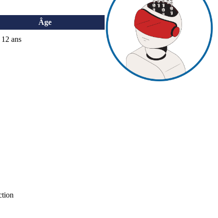
Âge
- 12 ans
ction