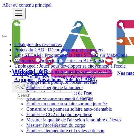
Aller au contenu principal
Catalogue des ressources
Projets du LAB : Découvrir nos projets makers
Let's STEAM : Programmer la carte STM32 sur MakeCode
Magnetics : Connecter des cartes en BLE Mesh
Unplugged : Jouer pour développer sa citoyenneté à l'école
Wiki@LAB
The Dexter Lab : Expérimenter les sciences en DIY
Catalogue des ressources
Nos mac
Automatiser l'arrosage d'une plante
À propos
Nos actions
Site du LAB
Comprendre pourquoi l'océan est salé
Étudier l'énergie de la lumière
Étudier l'énergie du vent et de l'eau
Réduire sa consommation d'énergie
Étudier un panneau solaire sur une journée
Construire un panneau solaire auto-orientable
Étudier le CO2 et la photosynthèse
Mesurer la qualité de l'air selon le nombre d'élèves
Mesurer l'accélération du corps
Étudier la température et la vitesse du son