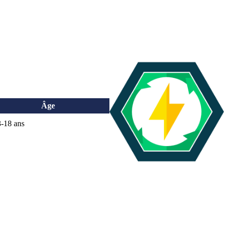
Âge
-18 ans