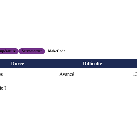
empérature
Servomoteur
MakeCode
Durée
Difficulté
es
Avancé
13
ie ?