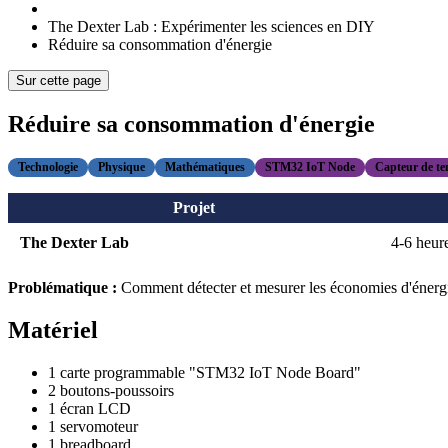
The Dexter Lab : Expérimenter les sciences en DIY
Réduire sa consommation d'énergie
Sur cette page
Réduire sa consommation d'énergie
Technologie
Physique
Mathématiques
STM32 IoT Node
Capteur de t
Projet
The Dexter Lab
4-6 heur
Problématique :
Comment détecter et mesurer les économies d'énerg
Matériel
1 carte programmable "STM32 IoT Node Board"
2 boutons-poussoirs
1 écran LCD
1 servomoteur
1 breadboard