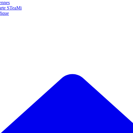
yennes
arte STeaMi
fique