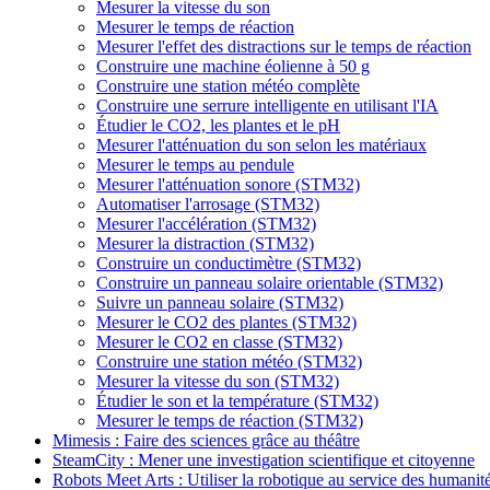
Mesurer la vitesse du son
Mesurer le temps de réaction
Mesurer l'effet des distractions sur le temps de réaction
Construire une machine éolienne à 50 g
Construire une station météo complète
Construire une serrure intelligente en utilisant l'IA
Étudier le CO2, les plantes et le pH
Mesurer l'atténuation du son selon les matériaux
Mesurer le temps au pendule
Mesurer l'atténuation sonore (STM32)
Automatiser l'arrosage (STM32)
Mesurer l'accélération (STM32)
Mesurer la distraction (STM32)
Construire un conductimètre (STM32)
Construire un panneau solaire orientable (STM32)
Suivre un panneau solaire (STM32)
Mesurer le CO2 des plantes (STM32)
Mesurer le CO2 en classe (STM32)
Construire une station météo (STM32)
Mesurer la vitesse du son (STM32)
Étudier le son et la température (STM32)
Mesurer le temps de réaction (STM32)
Mimesis : Faire des sciences grâce au théâtre
SteamCity : Mener une investigation scientifique et citoyenne
Robots Meet Arts : Utiliser la robotique au service des humanit