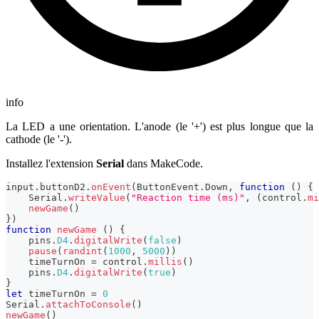
info
La LED a une orientation. L'anode (le '+') est plus longue que la
cathode (le '-').
Installez l'extension
Serial
dans MakeCode.
input
.
buttonD2
.
onEvent
(
ButtonEvent
.
Down
,
function
(
)
{
Serial
.
writeValue
(
"Reaction time (ms)"
,
(
control
.
mi
newGame
(
)
}
)
function
newGame
(
)
{
    pins
.
D4
.
digitalWrite
(
false
)
pause
(
randint
(
1000
,
5000
)
)
    timeTurnOn 
=
 control
.
millis
(
)
    pins
.
D4
.
digitalWrite
(
true
)
}
let
 timeTurnOn 
=
0
Serial
.
attachToConsole
(
)
newGame
(
)