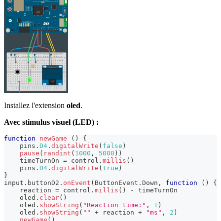
Installez l'extension
oled
.
Avec stimulus visuel (LED) :
function
newGame
(
)
{
    pins
.
D4
.
digitalWrite
(
false
)
pause
(
randint
(
1000
,
5000
)
)
    timeTurnOn 
=
 control
.
millis
(
)
    pins
.
D4
.
digitalWrite
(
true
)
}
input
.
buttonD2
.
onEvent
(
ButtonEvent
.
Down
,
function
(
)
{
    reaction 
=
 control
.
millis
(
)
-
 timeTurnOn
    oled
.
clear
(
)
    oled
.
showString
(
"Reaction time:"
,
1
)
    oled
.
showString
(
""
+
 reaction 
+
"ms"
,
2
)
newGame
(
)