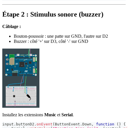
Étape 2 : Stimulus sonore (buzzer)
Câblage :
Bouton-poussoir : une patte sur GND, l'autre sur D2
Buzzer : côté '+' sur D3, côté '-' sur GND
Installez les extensions
Music
et
Serial
.
input
.
buttonD2
.
onEvent
(
ButtonEvent
.
Down
,
function
(
)
{