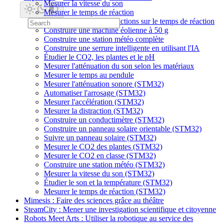
Mesurer la vitesse du son
Mesurer le temps de réaction
Mesurer l'effet des distractions sur le temps de réaction
Construire une machine éolienne à 50 g
Construire une station météo complète
Construire une serrure intelligente en utilisant l'IA
Étudier le CO2, les plantes et le pH
Mesurer l'atténuation du son selon les matériaux
Mesurer le temps au pendule
Mesurer l'atténuation sonore (STM32)
Automatiser l'arrosage (STM32)
Mesurer l'accélération (STM32)
Mesurer la distraction (STM32)
Construire un conductimètre (STM32)
Construire un panneau solaire orientable (STM32)
Suivre un panneau solaire (STM32)
Mesurer le CO2 des plantes (STM32)
Mesurer le CO2 en classe (STM32)
Construire une station météo (STM32)
Mesurer la vitesse du son (STM32)
Étudier le son et la température (STM32)
Mesurer le temps de réaction (STM32)
Mimesis : Faire des sciences grâce au théâtre
SteamCity : Mener une investigation scientifique et citoyenne
Robots Meet Arts : Utiliser la robotique au service des