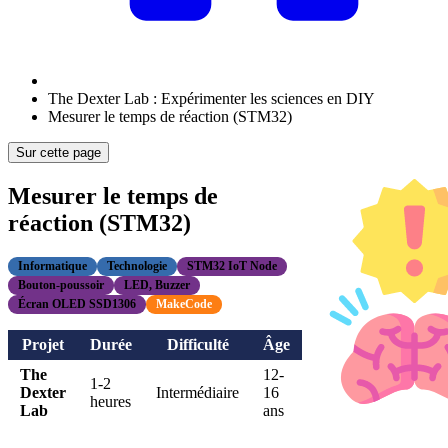
The Dexter Lab : Expérimenter les sciences en DIY
Mesurer le temps de réaction (STM32)
Sur cette page
Mesurer le temps de
réaction (STM32)
Informatique
Technologie
STM32 IoT Node
Bouton-poussoir
LED, Buzzer
Écran OLED SSD1306
MakeCode
Projet
Durée
Difficulté
Âge
The
12-
1-2
Dexter
Intermédiaire
16
heures
Lab
ans