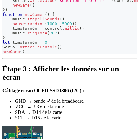
Serial
.
writeValue
(
"Reaction time (ms)"
,
(
control
.
mi
newGame
(
)
}
)
function
newGame
(
)
{
    music
.
stopAllSounds
(
)
pause
(
randint
(
1000
,
5000
)
)
    timeTurnOn 
=
 control
.
millis
(
)
    music
.
ringTone
(
262
)
}
let
 timeTurnOn 
=
0
Serial
.
attachToConsole
(
)
newGame
(
)
Étape 3 : Afficher les données sur un
écran
Câblage écran OLED SSD1306 (I2C) :
GND → bande '-' de la breadboard
VCC → 3.3V de la carte
SDA → D14 de la carte
SCL → D15 de la carte