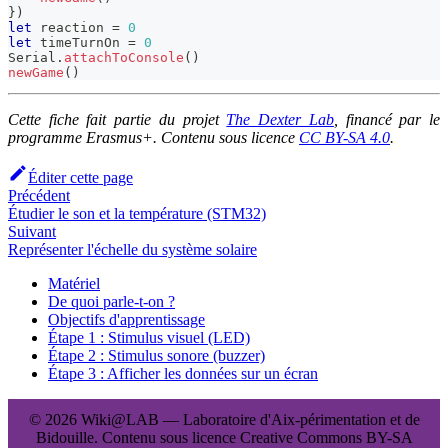
}
)
let
 reaction 
=
0
let
 timeTurnOn 
=
0
Serial
.
attachToConsole
(
)
newGame
(
)
Cette fiche fait partie du projet
The Dexter Lab
, financé par le
programme Erasmus+. Contenu sous licence
CC BY-SA 4.0
.
Éditer cette page
Précédent
Étudier le son et la température (STM32)
Suivant
Représenter l'échelle du système solaire
Matériel
De quoi parle-t-on ?
Objectifs d'apprentissage
Étape 1 : Stimulus visuel (LED)
Étape 2 : Stimulus sonore (buzzer)
Étape 3 : Afficher les données sur un écran
© 2026 Wiki@LAB — Laboratoire d'Aix-périmentation et de
Bidouille. Contenu sous licence Creative Commons BY-SA