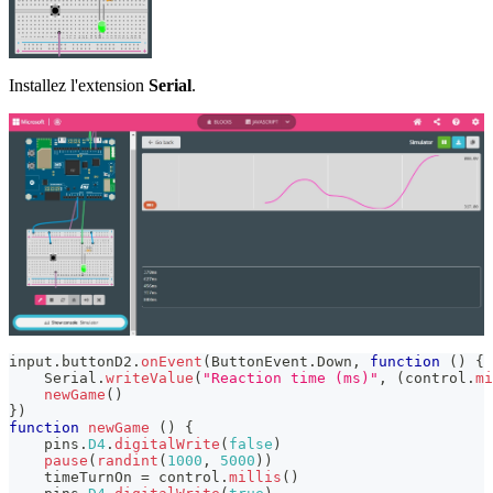
Installez l'extension
Serial
.
input
.
buttonD2
.
onEvent
(
ButtonEvent
.
Down
,
function
(
)
{
Serial
.
writeValue
(
"Reaction time (ms)"
,
(
control
.
mi
newGame
(
)
}
)
function
newGame
(
)
{
    pins
.
D4
.
digitalWrite
(
false
)
pause
(
randint
(
1000
,
5000
)
)
    timeTurnOn 
=
 control
.
millis
(
)