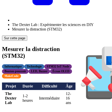
The Dexter Lab : Expérimenter les sciences en DIY
Mesurer la distraction (STM32)
Sur cette page
Mesurer la distraction
(STM32)
Informatique
Technologie
STM32 IoT Node
Bouton-poussoir
LED, Buzzer
Écran OLED
MakeCode
Projet
Durée
Difficulté
Âge
The
12-
1-2
Dexter
Intermédiaire
16
heures
Lab
ans