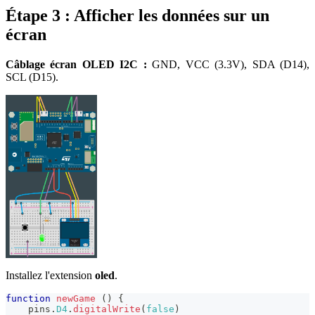
Étape 3 : Afficher les données sur un
écran
Câblage écran OLED I2C :
GND, VCC (3.3V), SDA (D14),
SCL (D15).
Installez l'extension
oled
.
function
newGame
(
)
{
    pins
.
D4
.
digitalWrite
(
false
)