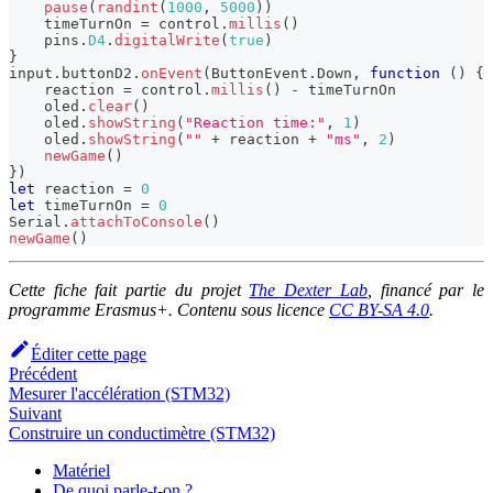
pause
(
randint
(
1000
,
5000
)
)
    timeTurnOn 
=
 control
.
millis
(
)
    pins
.
D4
.
digitalWrite
(
true
)
}
input
.
buttonD2
.
onEvent
(
ButtonEvent
.
Down
,
function
(
)
{
    reaction 
=
 control
.
millis
(
)
-
 timeTurnOn
    oled
.
clear
(
)
    oled
.
showString
(
"Reaction time:"
,
1
)
    oled
.
showString
(
""
+
 reaction 
+
"ms"
,
2
)
newGame
(
)
}
)
let
 reaction 
=
0
let
 timeTurnOn 
=
0
Serial
.
attachToConsole
(
)
newGame
(
)
Cette fiche fait partie du projet
The Dexter Lab
, financé par le
programme Erasmus+. Contenu sous licence
CC BY-SA 4.0
.
Éditer cette page
Précédent
Mesurer l'accélération (STM32)
Suivant
Construire un conductimètre (STM32)
Matériel
De quoi parle-t-on ?