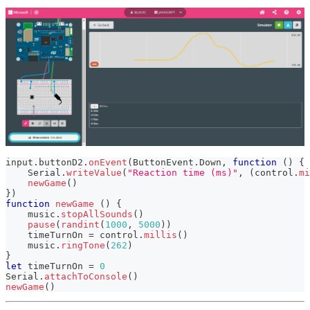
input
.
buttonD2
.
onEvent
(
ButtonEvent
.
Down
,
function
(
)
{
Serial
.
writeValue
(
"Reaction time (ms)"
,
(
control
.
mi
newGame
(
)
}
)
function
newGame
(
)
{
    music
.
stopAllSounds
(
)
pause
(
randint
(
1000
,
5000
)
)
    timeTurnOn 
=
 control
.
millis
(
)
    music
.
ringTone
(
262
)
}
let
 timeTurnOn 
=
0
Serial
.
attachToConsole
(
)
newGame
(
)