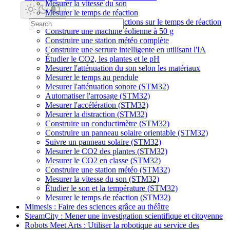
Mesurer la vitesse du son
Mesurer le temps de réaction
Mesurer l'effet des distractions sur le temps de réaction
Construire une machine éolienne à 50 g
Construire une station météo complète
Construire une serrure intelligente en utilisant l'IA
Étudier le CO2, les plantes et le pH
Mesurer l'atténuation du son selon les matériaux
Mesurer le temps au pendule
Mesurer l'atténuation sonore (STM32)
Automatiser l'arrosage (STM32)
Mesurer l'accélération (STM32)
Mesurer la distraction (STM32)
Construire un conductimètre (STM32)
Construire un panneau solaire orientable (STM32)
Suivre un panneau solaire (STM32)
Mesurer le CO2 des plantes (STM32)
Mesurer le CO2 en classe (STM32)
Construire une station météo (STM32)
Mesurer la vitesse du son (STM32)
Étudier le son et la température (STM32)
Mesurer le temps de réaction (STM32)
Mimesis : Faire des sciences grâce au théâtre
SteamCity : Mener une investigation scientifique et citoyenne
Robots Meet Arts : Utiliser la robotique au service des