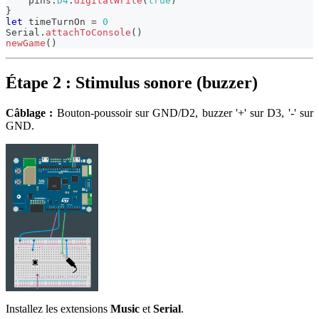
    pins
.
D4
.
digitalWrite
(
true
)
}
let
 timeTurnOn 
=
0
Serial
.
attachToConsole
(
)
newGame
(
)
Étape 2 : Stimulus sonore (buzzer)
Câblage :
Bouton-poussoir sur GND/D2, buzzer '+' sur D3, '-' sur
GND.
Installez les extensions
Music
et
Serial
.