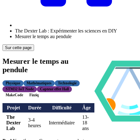
The Dexter Lab : Expérimenter les sciences en DIY
Mesurer le temps au pendule
Sur cette page
Mesurer le temps au
pendule
Physique
Mathématiques
Technologie
STM32 IoT Node
Capteur effet Hall
MakeCode
Fizziq
Projet
Durée
Difficulté
Âge
The
13-
3-4
Dexter
Intermédiaire
18
heures
Lab
ans