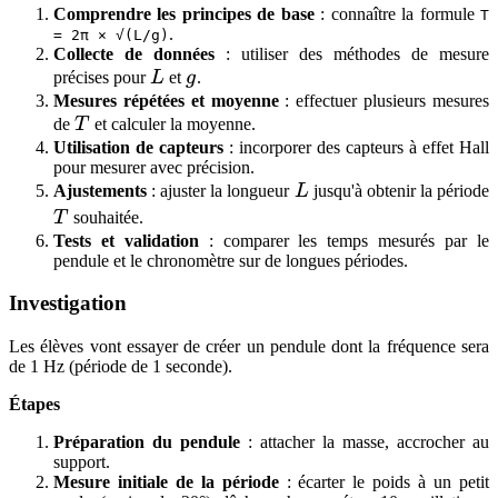
Comprendre les principes de base
: connaître la formule
T
.
= 2π × √(L/g)
Collecte de données
: utiliser des méthodes de mesure
L
g
précises pour
L
et
g
.
Mesures répétées et moyenne
: effectuer plusieurs mesures
T
de
T
et calculer la moyenne.
Utilisation de capteurs
: incorporer des capteurs à effet Hall
pour mesurer avec précision.
L
Ajustements
: ajuster la longueur
L
jusqu'à obtenir la période
T
T
souhaitée.
Tests et validation
: comparer les temps mesurés par le
pendule et le chronomètre sur de longues périodes.
Investigation
Les élèves vont essayer de créer un pendule dont la fréquence sera
de 1 Hz (période de 1 seconde).
Étapes
Préparation du pendule
: attacher la masse, accrocher au
support.
Mesure initiale de la période
: écarter le poids à un petit