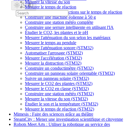
Mesurer la vitesse du son
Mesurer le temps de réaction
Mesurer l'effet des distractions sur le temps de réaction
Construire une machine éolienne à 50 g
Construire une station météo complète
Construire une serrure intelligente en utilisant l'IA
Étudier le CO2, les plantes et le pH
Mesurer l'atténuation du son selon les matériaux
Mesurer le temps au pendule
Mesurer l'atténuation sonore (STM32)
Automatiser l'arrosage (STM32)
Mesurer l'accélération (STM32)
Mesurer la distraction (STM32)
Construire un conductimètre (STM32)
Construire un panneau solaire orientable (STM32)
Suivre un panneau solaire (STM32)
Mesurer le CO2 des plantes (STM32)
Mesurer le CO2 en classe (STM32)
Construire une station météo (STM32)
Mesurer la vitesse du son (STM32)
Étudier le son et la température (STM32)
Mesurer le temps de réaction (STM32)
Mimesis : Faire des sciences grâce au théâtre
SteamCity : Mener une investigation scientifique et citoyenne
Robots Meet Arts : Utiliser la robotique au service des