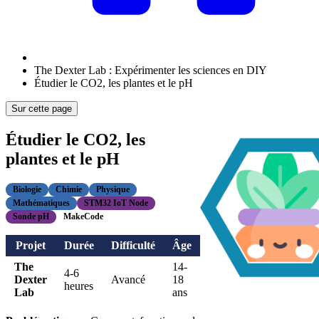
The Dexter Lab : Expérimenter les sciences en DIY
Étudier le CO2, les plantes et le pH
Sur cette page
Étudier le CO2, les
plantes et le pH
Biologie
Chimie
Physique
Mathématiques
STM32 IoT Node
Sonde pH
MakeCode
Projet
Durée
Difficulté
Âge
The
14-
4-6
Dexter
Avancé
18
heures
Lab
ans