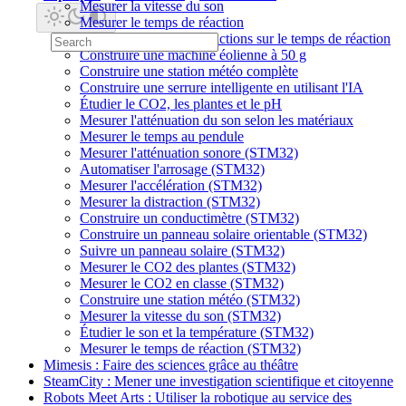
Mesurer la vitesse du son
Mesurer le temps de réaction
Mesurer l'effet des distractions sur le temps de réaction
Construire une machine éolienne à 50 g
Construire une station météo complète
Construire une serrure intelligente en utilisant l'IA
Étudier le CO2, les plantes et le pH
Mesurer l'atténuation du son selon les matériaux
Mesurer le temps au pendule
Mesurer l'atténuation sonore (STM32)
Automatiser l'arrosage (STM32)
Mesurer l'accélération (STM32)
Mesurer la distraction (STM32)
Construire un conductimètre (STM32)
Construire un panneau solaire orientable (STM32)
Suivre un panneau solaire (STM32)
Mesurer le CO2 des plantes (STM32)
Mesurer le CO2 en classe (STM32)
Construire une station météo (STM32)
Mesurer la vitesse du son (STM32)
Étudier le son et la température (STM32)
Mesurer le temps de réaction (STM32)
Mimesis : Faire des sciences grâce au théâtre
SteamCity : Mener une investigation scientifique et citoyenne
Robots Meet Arts : Utiliser la robotique au service des