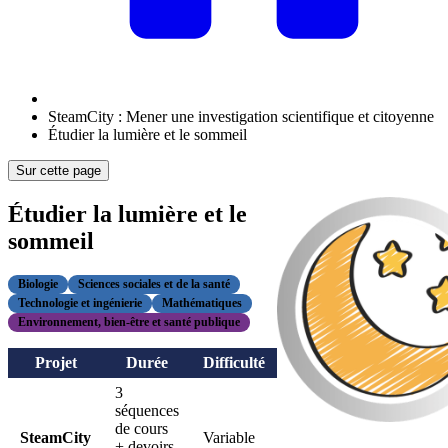
SteamCity : Mener une investigation scientifique et citoyenne
Étudier la lumière et le sommeil
Sur cette page
Étudier la lumière et le
sommeil
Biologie
Sciences sociales et de la santé
Technologie et ingénierie
Mathématiques
Environnement, bien-être et santé publique
Projet
Durée
Difficulté
3
séquences
de cours
SteamCity
Variable
+ devoirs