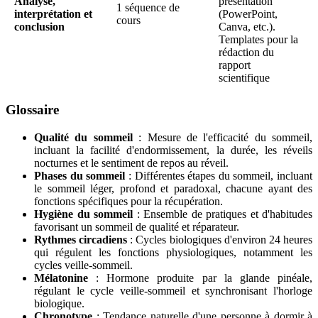
Analyse,
présentation
1 séquence de
interprétation et
(PowerPoint,
cours
conclusion
Canva, etc.).
Templates pour la
rédaction du
rapport
scientifique
Glossaire
Qualité du sommeil
: Mesure de l'efficacité du sommeil,
incluant la facilité d'endormissement, la durée, les réveils
nocturnes et le sentiment de repos au réveil.
Phases du sommeil
: Différentes étapes du sommeil, incluant
le sommeil léger, profond et paradoxal, chacune ayant des
fonctions spécifiques pour la récupération.
Hygiène du sommeil
: Ensemble de pratiques et d'habitudes
favorisant un sommeil de qualité et réparateur.
Rythmes circadiens
: Cycles biologiques d'environ 24 heures
qui régulent les fonctions physiologiques, notamment les
cycles veille-sommeil.
Mélatonine
: Hormone produite par la glande pinéale,
régulant le cycle veille-sommeil et synchronisant l'horloge
biologique.
Chronotype
: Tendance naturelle d'une personne à dormir à