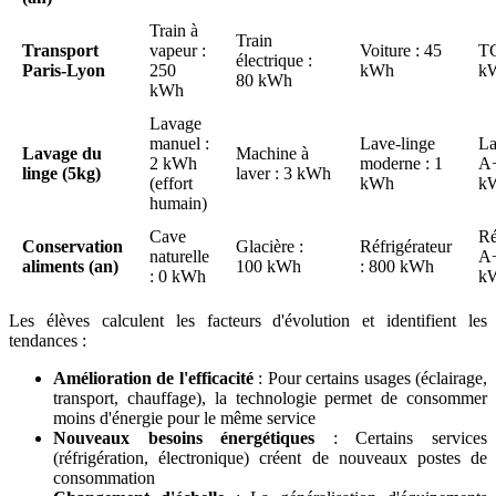
Train à
Train
Transport
vapeur :
Voiture : 45
TG
électrique :
Paris-Lyon
250
kWh
k
80 kWh
kWh
Lavage
manuel :
Lave-linge
La
Lavage du
Machine à
2 kWh
moderne : 1
A+
linge (5kg)
laver : 3 kWh
(effort
kWh
k
humain)
Cave
Ré
Conservation
Glacière :
Réfrigérateur
naturelle
A+
aliments (an)
100 kWh
: 800 kWh
: 0 kWh
k
Les élèves calculent les facteurs d'évolution et identifient les
tendances :
Amélioration de l'efficacité
: Pour certains usages (éclairage,
transport, chauffage), la technologie permet de consommer
moins d'énergie pour le même service
Nouveaux besoins énergétiques
: Certains services
(réfrigération, électronique) créent de nouveaux postes de
consommation