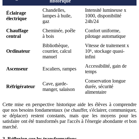
historique
Chandelles,
Intensité lumineuse x
Éclairage
lampes à huile,
1000, disponibilité
électrique
gaz
24h/24
Chauffage
Cheminée, poêle
Confort uniforme,
central
à bois
pilotage automatique
Bibliothèque,
Vitesse de traitement x
Ordinateur
courrier, calcul
10⁶, stockage quasi-
manuel
infini
Accessibilité, gain de
Ascenseur
Escaliers, rampes
temps
Conservation longue
Cave, garde-
Réfrigérateur
durée, sécurité
manger, salaison
alimentaire
Cette mise en perspective historique aide les élèves à comprendre
que nos besoins fondamentaux (se chauffer, s'éclairer, communiquer,
se déplacer) restent constants, mais que les moyens pour les
satisfaire ont été transformés par l'accès à l'énergie abondante et bon
marché.
3. Réflexion sur les transformations