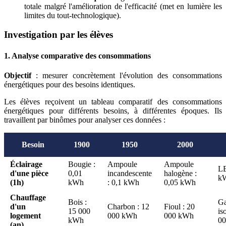
totale malgré l'amélioration de l'efficacité (met en lumière les
limites du tout-technologique).
Investigation par les élèves
1. Analyse comparative des consommations
Objectif
: mesurer concrètement l'évolution des consommations
énergétiques pour des besoins identiques.
Les élèves reçoivent un tableau comparatif des consommations
énergétiques pour différents besoins, à différentes époques. Ils
travaillent par binômes pour analyser ces données :
Besoin
1900
1950
2000
Éclairage
Bougie :
Ampoule
Ampoule
LE
d'une pièce
0,01
incandescente
halogène :
k
(1h)
kWh
: 0,1 kWh
0,05 kWh
Chauffage
Bois :
Ga
d'un
Charbon : 12
Fioul : 20
15 000
is
logement
000 kWh
000 kWh
kWh
0
(an)