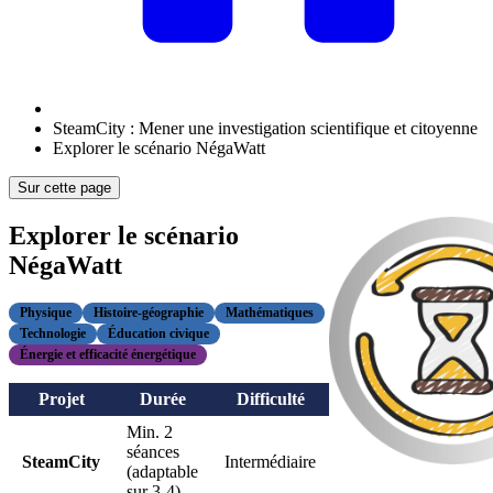
SteamCity : Mener une investigation scientifique et citoyenne
Explorer le scénario NégaWatt
Sur cette page
Explorer le scénario
NégaWatt
Physique
Histoire-géographie
Mathématiques
Technologie
Éducation civique
Énergie et efficacité énergétique
Projet
Durée
Difficulté
Min. 2
séances
SteamCity
Intermédiaire
(adaptable
sur 3-4)