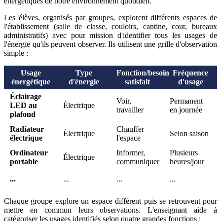
énergétiques de notre environnement quotidien.
Les élèves, organisés par groupes, explorent différents espaces de
l'établissement (salle de classe, couloirs, cantine, cour, bureaux
administratifs) avec pour mission d'identifier tous les usages de
l'énergie qu'ils peuvent observer. Ils utilisent une grille d'observation
simple :
Usage
Type
Fonction/besoin
Fréquence
énergétique
d'énergie
satisfait
d'usage
Éclairage
Voir,
Permanent
LED au
Électrique
travailler
en journée
plafond
Radiateur
Chauffer
Électrique
Selon saison
électrique
l'espace
Ordinateur
Informer,
Plusieurs
Électrique
portable
communiquer
heures/jour
...
...
...
...
Chaque groupe explore un espace différent puis se retrouvent pour
mettre en commun leurs observations. L'enseignant aide à
catégoriser les usages identifiés selon quatre grandes fonctions :