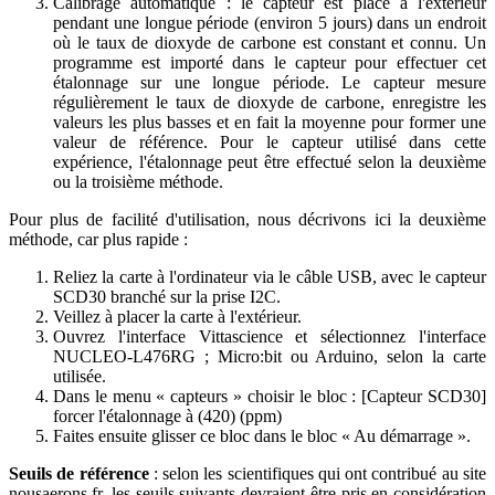
Calibrage automatique : le capteur est placé à l'extérieur
pendant une longue période (environ 5 jours) dans un endroit
où le taux de dioxyde de carbone est constant et connu. Un
programme est importé dans le capteur pour effectuer cet
étalonnage sur une longue période. Le capteur mesure
régulièrement le taux de dioxyde de carbone, enregistre les
valeurs les plus basses et en fait la moyenne pour former une
valeur de référence. Pour le capteur utilisé dans cette
expérience, l'étalonnage peut être effectué selon la deuxième
ou la troisième méthode.
Pour plus de facilité d'utilisation, nous décrivons ici la deuxième
méthode, car plus rapide :
Reliez la carte à l'ordinateur via le câble USB, avec le capteur
SCD30 branché sur la prise I2C.
Veillez à placer la carte à l'extérieur.
Ouvrez l'interface Vittascience et sélectionnez l'interface
NUCLEO-L476RG ; Micro
:bit
ou Arduino, selon la carte
utilisée.
Dans le menu « capteurs » choisir le bloc : [Capteur SCD30]
forcer l'étalonnage à (420) (ppm)
Faites ensuite glisser ce bloc dans le bloc « Au démarrage ».
Seuils de référence
: selon les scientifiques qui ont contribué au site
nousaerons.fr, les seuils suivants devraient être pris en considération