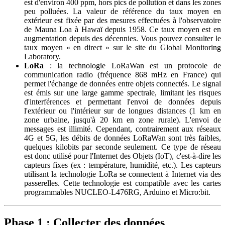
est d'environ 400 ppm, hors pics de pollution et dans les zones
peu polluées. La valeur de référence du taux moyen en
extérieur est fixée par des mesures effectuées à l'observatoire
de Mauna Loa à Hawaï depuis 1958. Ce taux moyen est en
augmentation depuis des décennies. Vous pouvez consulter le
taux moyen « en direct » sur le site du Global Monitoring
Laboratory.
LoRa
: la technologie LoRaWan est un protocole de
communication radio (fréquence 868 mHz en France) qui
permet l'échange de données entre objets connectés. Le signal
est émis sur une large gamme spectrale, limitant les risques
d'interférences et permettant l'envoi de données depuis
l'extérieur ou l'intérieur sur de longues distances (1 km en
zone urbaine, jusqu'à 20 km en zone rurale). L'envoi de
messages est illimité. Cependant, contrairement aux réseaux
4G et 5G, les débits de données LoRaWan sont très faibles,
quelques kilobits par seconde seulement. Ce type de réseau
est donc utilisé pour l'Internet des Objets (IoT), c'est-à-dire les
capteurs fixes (ex : température, humidité, etc.). Les capteurs
utilisant la technologie LoRa se connectent à Internet via des
passerelles. Cette technologie est compatible avec les cartes
programmables NUCLEO-L476RG, Arduino et Micro
:bit
.
Phase 1 : Collecter des données