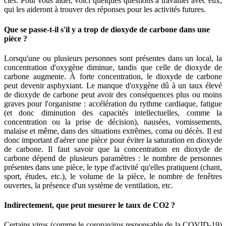
clés. Pour vous aider, voici quelques questions à travailler avec eux,
qui les aideront à trouver des réponses pour les activités futures.
Que se passe-t-il s'il y a trop de dioxyde de carbone dans une
pièce ?
Lorsqu'une ou plusieurs personnes sont présentes dans un local, la
concentration d'oxygène diminue, tandis que celle de dioxyde de
carbone augmente. À forte concentration, le dioxyde de carbone
peut devenir asphyxiant. Le manque d'oxygène dû à un taux élevé
de dioxyde de carbone peut avoir des conséquences plus ou moins
graves pour l'organisme : accélération du rythme cardiaque, fatigue
(et donc diminution des capacités intellectuelles, comme la
concentration ou la prise de décision), nausées, vomissements,
malaise et même, dans des situations extrêmes, coma ou décès. Il est
donc important d'aérer une pièce pour éviter la saturation en dioxyde
de carbone. Il faut savoir que la concentration en dioxyde de
carbone dépend de plusieurs paramètres : le nombre de personnes
présentes dans une pièce, le type d'activité qu'elles pratiquent (chant,
sport, études, etc.), le volume de la pièce, le nombre de fenêtres
ouvertes, la présence d'un système de ventilation, etc.
Indirectement, que peut mesurer le taux de CO2 ?
Certains virus (comme le coronavirus responsable de la COVID-19)