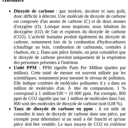
Dioxyde de carbone
: gaz inodore, incolore et sans goût,
donc difficile à détecter. Une molécule de dioxyde de carbone
est composée d'un atome de carbone (C) et de deux atomes
d'oxygène (O). Lorsque nous inspirons, nous inhalons du
dioxygène (O2) de l'air et expirons du dioxyde de carbone
(CO2). L'activité humaine produit également du dioxyde de
carbone, notamment lors de la combustion d'hydrocarbures
(chauffage au bois, combustion de carburants, centrales à
charbon, etc.). Dans une pièce fermée, on peut considérer que
le dioxyde de carbone provient uniquement de la respiration
des personnes présentes à l'intérieur.
Unité PPM
: PPM signifie Parts Per Million (parties par
million). Cette unité de mesure est souvent utilisée par les
scientifiques, notamment pour mesurer le niveau de pollution.
Elle indique combien de molécules polluantes il y a dans un
million de molécules d'air. À titre de comparaison, 1 %
correspond à 1 million/100 = 10 000 ppm. Par exemple, 800
ppm de CO2 signifie que sur 1 million de molécules dans l'air,
800 sont des molécules de dioxyde de carbone (soit 0,08 %).
Taux de dioxyde de carbone en ppm
: il est utile de
connaître le taux de dioxyde de carbone dans une pièce, par
exemple pour déterminer si un seuil a été franchi et qu'une
pièce doit être ventilée. Le taux moyen de CO2 en extérieur