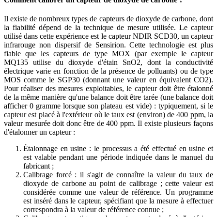
Il existe de nombreux types de capteurs de dioxyde de carbone, dont
la fiabilité dépend de la technique de mesure utilisée. Le capteur
utilisé dans cette expérience est le capteur NDIR SCD30, un capteur
infrarouge non dispersif de Sensirion. Cette technologie est plus
fiable que les capteurs de type MOX (par exemple le capteur
MQ135 utilise du dioxyde d'étain SnO2, dont la conductivité
électrique varie en fonction de la présence de polluants) ou de type
MOS comme le SGP30 (donnant une valeur en équivalent CO2).
Pour réaliser des mesures exploitables, le capteur doit être étalonné
de la même manière qu'une balance doit être tarée (une balance doit
afficher 0 gramme lorsque son plateau est vide) : typiquement, si le
capteur est placé à l'extérieur où le taux est (environ) de 400 ppm, la
valeur mesurée doit donc être de 400 ppm. Il existe plusieurs façons
d'étalonner un capteur :
Étalonnage en usine : le processus a été effectué en usine et
est valable pendant une période indiquée dans le manuel du
fabricant ;
Calibrage forcé : il s'agit de connaître la valeur du taux de
dioxyde de carbone au point de calibrage ; cette valeur est
considérée comme une valeur de référence. Un programme
est inséré dans le capteur, spécifiant que la mesure à effectuer
correspondra à la valeur de référence connue ;