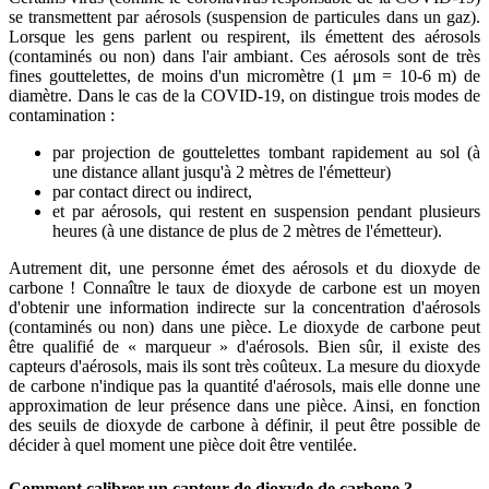
se transmettent par aérosols (suspension de particules dans un gaz).
Lorsque les gens parlent ou respirent, ils émettent des aérosols
(contaminés ou non) dans l'air ambiant. Ces aérosols sont de très
fines gouttelettes, de moins d'un micromètre (1 μm = 10-6 m) de
diamètre. Dans le cas de la COVID-19, on distingue trois modes de
contamination :
par projection de gouttelettes tombant rapidement au sol (à
une distance allant jusqu'à 2 mètres de l'émetteur)
par contact direct ou indirect,
et par aérosols, qui restent en suspension pendant plusieurs
heures (à une distance de plus de 2 mètres de l'émetteur).
Autrement dit, une personne émet des aérosols et du dioxyde de
carbone ! Connaître le taux de dioxyde de carbone est un moyen
d'obtenir une information indirecte sur la concentration d'aérosols
(contaminés ou non) dans une pièce. Le dioxyde de carbone peut
être qualifié de « marqueur » d'aérosols. Bien sûr, il existe des
capteurs d'aérosols, mais ils sont très coûteux. La mesure du dioxyde
de carbone n'indique pas la quantité d'aérosols, mais elle donne une
approximation de leur présence dans une pièce. Ainsi, en fonction
des seuils de dioxyde de carbone à définir, il peut être possible de
décider à quel moment une pièce doit être ventilée.
Comment calibrer un capteur de dioxyde de carbone ?