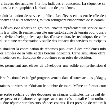
à travers des activités à la fois ludiques et concrètes. La séquence se 
ions, la cartographie et la résolution de problèmes.
ntroduit la notion de services publics. Les élèves endossent le rôle de 
cipaux et à leurs fonctions, tout en soulignant l'importance de la commun
 élèves sont répartis en groupes, chacun représentant un service muni
ns leur ville. Ils réalisent ensuite une cartographie de terrain pour obse
e activité développe les capacités d'observation, les techniques de col
duisant une représentation visuelle des impacts des services municipaux 
èves simulent la coordination de réponses publiques à des problèmes urba
s limitées de la ville et des besoins collectifs. Cette simulation offr
ompétences en résolution de problèmes et en prise de décision.
te, permettant aux élèves de développer une solide compréhension de
ut être fractionné et intégré progressivement dans d'autres actions pédag
raintes horaires en réduisant le nombre de tours. Même en format court
une sortie scolaire ou être découpée en séances distinctes. Le travail
èves peuvent collaborer en groupes avec un accès mutualisé à un ordinat
 être répartie sur plusieurs séances courtes. Il est possible de réduire l