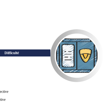
Difficulté
ective
tive