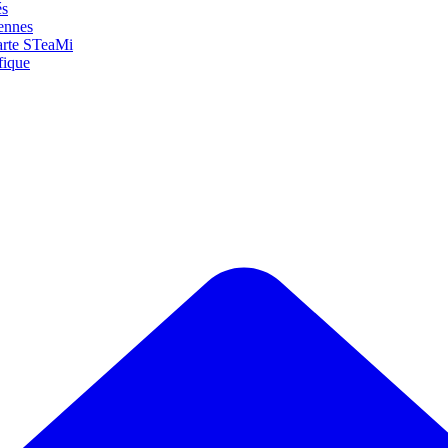
és
yennes
arte STeaMi
fique