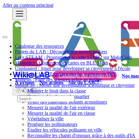
Aller au contenu principal
Catalogue des ressources
Projets du LAB : Découvrir nos projets makers
Let's STEAM : Programmer la carte STM32 sur MakeCode
Magnetics : Connecter des cartes en BLE Mesh
Unplugged : Jouer pour développer sa citoyenneté à l'école
Wiki@LAB
The Dexter Lab : Expérimenter les sciences en DIY
Catalogue des ressources
Nos mac
Mimesis : Faire des sciences grâce au théâtre
À propos
Nos actions
Site du LAB
SteamCity : Mener une investigation scientifique et citoyenne
Mesurer le bruit dans la classe
Cartographier le son du quartier
Tester des matériaux isolants acoustiques
Mesurer la qualité de l'air extérieur
Mesurer la qualité de l'air en classe
Végétaliser la ville
Protéger les pollinisateurs
Étudier les véhicules polluants en ville
Reconnaître les chants d'oiseaux grâce à des outils d'IA