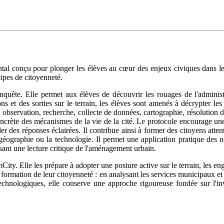
al conçu pour plonger les élèves au cœur des enjeux civiques dans le
ncipes de citoyenneté.
enquête. Elle permet aux élèves de découvrir les rouages de l'adminis
ions et des sorties sur le terrain, les élèves sont amenés à décrypter le
observation, recherche, collecte de données, cartographie, résolution de
ncrète des mécanismes de la vie de la cité. Le protocole encourage une p
ler des réponses éclairées. Il contribue ainsi à former des citoyens atte
la géographie ou la technologie. Il permet une application pratique des 
isant une lecture critique de l'aménagement urbain.
mCity. Elle les prépare à adopter une posture active sur le terrain, les e
la formation de leur citoyenneté : en analysant les services municipaux et 
technologiques, elle conserve une approche rigoureuse fondée sur l'in