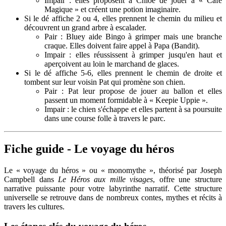
Impair : elles proposent à Chloe de jouer à « Café
Magique » et créent une potion imaginaire.
Si le dé affiche 2 ou 4, elles prennent le chemin du milieu et
découvrent un grand arbre à escalader.
Pair : Bluey aide Bingo à grimper mais une branche
craque. Elles doivent faire appel à Papa (Bandit).
Impair : elles réussissent à grimper jusqu'en haut et
aperçoivent au loin le marchand de glaces.
Si le dé affiche 5-6, elles prennent le chemin de droite et
tombent sur leur voisin Pat qui promène son chien.
Pair : Pat leur propose de jouer au ballon et elles
passent un moment formidable à « Keepie Uppie ».
Impair : le chien s'échappe et elles partent à sa poursuite
dans une course folle à travers le parc.
Fiche guide - Le voyage du héros
Le « voyage du héros » ou « monomythe », théorisé par Joseph
Campbell dans
Le Héros aux mille visages
, offre une structure
narrative puissante pour votre labyrinthe narratif. Cette structure
universelle se retrouve dans de nombreux contes, mythes et récits à
travers les cultures.