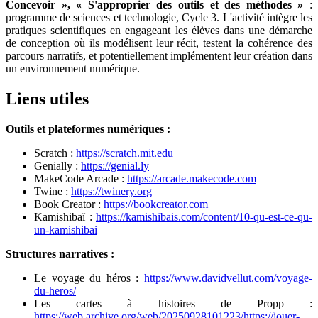
Concevoir », « S'approprier des outils et des méthodes »
:
programme de sciences et technologie, Cycle 3. L'activité intègre les
pratiques scientifiques en engageant les élèves dans une démarche
de conception où ils modélisent leur récit, testent la cohérence des
parcours narratifs, et potentiellement implémentent leur création dans
un environnement numérique.
Liens utiles
Outils et plateformes numériques :
Scratch :
https://scratch.mit.edu
Genially :
https://genial.ly
MakeCode Arcade :
https://arcade.makecode.com
Twine :
https://twinery.org
Book Creator :
https://bookcreator.com
Kamishibaï :
https://kamishibais.com/content/10-qu-est-ce-qu-
un-kamishibai
Structures narratives :
Le voyage du héros :
https://www.davidvellut.com/voyage-
du-heros/
Les cartes à histoires de Propp :
https://web.archive.org/web/20250928101223/https://jouer-