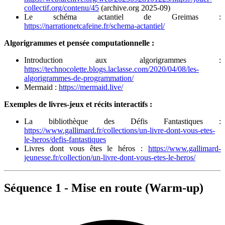
collectif.org/contenu/45
(archive.org 2025-09)
Le schéma actantiel de Greimas :
https://narrationetcafeine.fr/schema-actantiel/
Algorigrammes et pensée computationnelle :
Introduction aux algorigrammes :
https://technocolette.blogs.laclasse.com/2020/04/08/les-
algorigrammes-de-programmation/
Mermaid :
https://mermaid.live/
Exemples de livres-jeux et récits interactifs :
La bibliothèque des Défis Fantastiques :
https://www.gallimard.fr/collections/un-livre-dont-vous-etes-
le-heros/defis-fantastiques
Livres dont vous êtes le héros :
https://www.gallimard-
jeunesse.fr/collection/un-livre-dont-vous-etes-le-heros/
Séquence 1 - Mise en route (Warm-up)