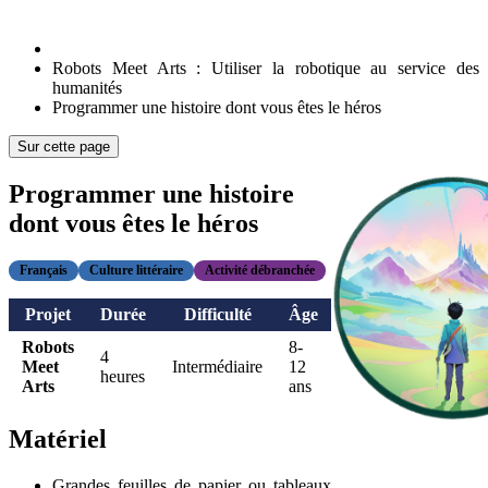
Robots Meet Arts : Utiliser la robotique au service des
humanités
Programmer une histoire dont vous êtes le héros
Sur cette page
Programmer une histoire
dont vous êtes le héros
Français
Culture littéraire
Activité débranchée
Projet
Durée
Difficulté
Âge
Robots
8-
4
Meet
Intermédiaire
12
heures
Arts
ans
Matériel
Grandes feuilles de papier ou tableaux