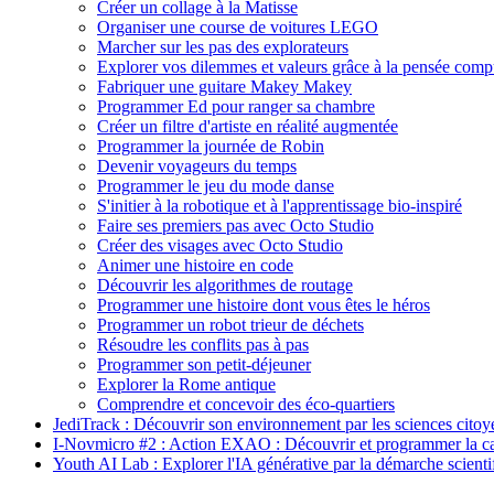
Créer un collage à la Matisse
Organiser une course de voitures LEGO
Marcher sur les pas des explorateurs
Explorer vos dilemmes et valeurs grâce à la pensée comp
Fabriquer une guitare Makey Makey
Programmer Ed pour ranger sa chambre
Créer un filtre d'artiste en réalité augmentée
Programmer la journée de Robin
Devenir voyageurs du temps
Programmer le jeu du mode danse
S'initier à la robotique et à l'apprentissage bio-inspiré
Faire ses premiers pas avec Octo Studio
Créer des visages avec Octo Studio
Animer une histoire en code
Découvrir les algorithmes de routage
Programmer une histoire dont vous êtes le héros
Programmer un robot trieur de déchets
Résoudre les conflits pas à pas
Programmer son petit-déjeuner
Explorer la Rome antique
Comprendre et concevoir des éco-quartiers
JediTrack : Découvrir son environnement par les sciences cito
I-Novmicro #2 : Action EXAO : Découvrir et programmer la c
Youth AI Lab : Explorer l'IA générative par la démarche scienti