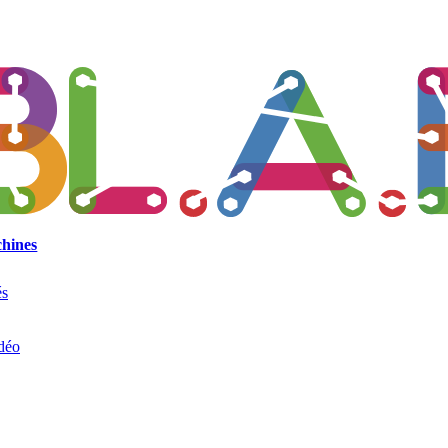
hines
és
déo