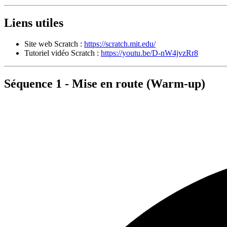
Liens utiles
Site web Scratch :
https://scratch.mit.edu/
Tutoriel vidéo Scratch :
https://youtu.be/D-nW4jvzRr8
Séquence 1 - Mise en route (Warm-up)