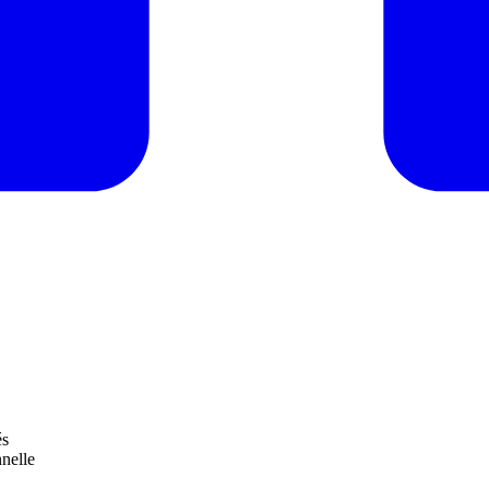
és
nelle