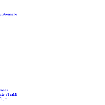
utationnelle
yennes
arte STeaMi
fique