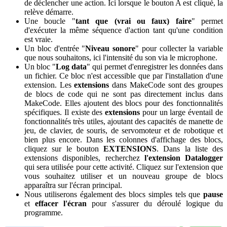
de déclencher une action. Ici lorsque le bouton A est cliqué, la
relève démarre.
Une boucle "
tant que (vrai ou faux) faire
" permet
d'exécuter la même séquence d'action tant qu'une condition
est vraie.
Un bloc d'entrée "
Niveau sonore
" pour collecter la variable
que nous souhaitons, ici l'intensité du son via le microphone.
Un bloc "
Log data
" qui permet d'enregistrer les données dans
un fichier. Ce bloc n'est accessible que par l'installation d'une
extension. Les
extensions
dans MakeCode sont des groupes
de blocs de code qui ne sont pas directement inclus dans
MakeCode. Elles ajoutent des blocs pour des fonctionnalités
spécifiques. Il existe des
extensions
pour un large éventail de
fonctionnalités très utiles, ajoutant des capacités de manette de
jeu, de clavier, de souris, de servomoteur et de robotique et
bien plus encore. Dans les colonnes d'affichage des blocs,
cliquez sur le bouton
EXTENSIONS
. Dans la liste des
extensions disponibles, recherchez
l'extension Datalogger
qui sera utilisée pour cette activité. Cliquez sur l'extension que
vous souhaitez utiliser et un nouveau groupe de blocs
apparaîtra sur l'écran principal.
Nous utiliserons également des blocs simples tels que
pause
et
effacer l'écran
pour s'assurer du déroulé logique du
programme.