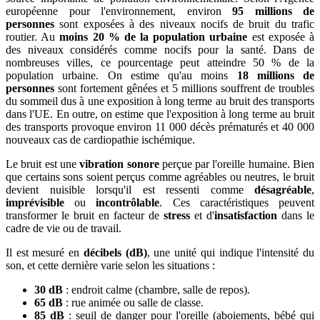
européenne pour l'environnement, environ
95 millions de
personnes
sont exposées à des niveaux nocifs de bruit du trafic
routier. Au
moins 20 % de la population urbaine
est exposée à
des niveaux considérés comme nocifs pour la santé. Dans de
nombreuses villes, ce pourcentage peut atteindre 50 % de la
population urbaine. On estime qu'au moins
18 millions de
personnes
sont fortement gênées et 5 millions souffrent de troubles
du sommeil dus à une exposition à long terme au bruit des transports
dans l'UE. En outre, on estime que l'exposition à long terme au bruit
des transports provoque environ 11 000 décès prématurés et 40 000
nouveaux cas de cardiopathie ischémique.
Le bruit est une
vibration sonore
perçue par l'oreille humaine. Bien
que certains sons soient perçus comme agréables ou neutres, le bruit
devient nuisible lorsqu'il est ressenti comme
désagréable
,
imprévisible
ou
incontrôlable
. Ces caractéristiques peuvent
transformer le bruit en facteur de
stress
et d'
insatisfaction
dans le
cadre de vie ou de travail.
Il est mesuré en
décibels (dB)
, une unité qui indique l'intensité du
son, et cette dernière varie selon les situations :
30 dB
: endroit calme (chambre, salle de repos).
65 dB
: rue animée ou salle de classe.
85 dB
: seuil de danger pour l'oreille (aboiements, bébé qui