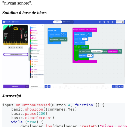
"niveau sonore".
Solution à base de blocs
Javascript
input
.
onButtonPressed
(
Button
.
A
,
function
(
)
{
    basic
.
showIcon
(
IconNames
.
Yes
)
    basic
.
pause
(
200
)
    basic
.
clearScreen
(
)
while
(
true
)
{
        datalogger
.
log
(
datalogger
.
createCV
(
"niveau sono