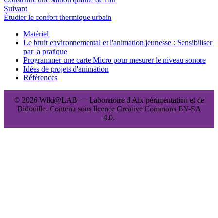
Suivant
Étudier le confort thermique urbain
Matériel
Le bruit environnemental et l'animation jeunesse : Sensibiliser
par la pratique
Programmer une carte Micro pour mesurer le niveau sonore
Idées de projets d'animation
Références
© 2026 Wiki@LAB — Laboratoire d'Aix-périmentation et de
Bidouille. Contenu sous licence Creative Commons BY-SA
4.0.