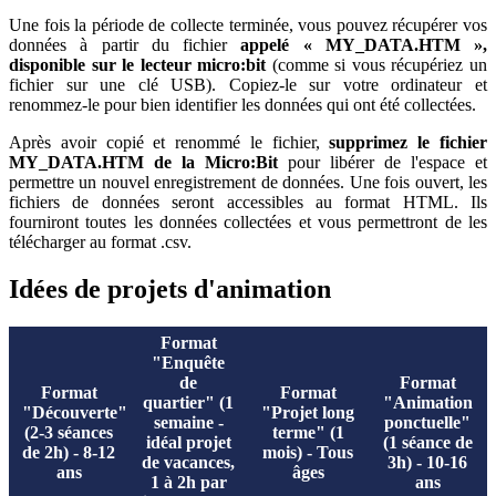
Une fois la période de collecte terminée, vous pouvez récupérer vos
données à partir du fichier
appelé « MY_DATA.HTM »,
disponible sur le lecteur micro
:bit
(comme si vous récupériez un
fichier sur une clé USB). Copiez-le sur votre ordinateur et
renommez-le pour bien identifier les données qui ont été collectées.
Après avoir copié et renommé le fichier,
supprimez le fichier
MY_DATA.HTM de la Micro
:Bit
pour libérer de l'espace et
permettre un nouvel enregistrement de données. Une fois ouvert, les
fichiers de données seront accessibles au format HTML. Ils
fourniront toutes les données collectées et vous permettront de les
télécharger au format .csv.
Idées de projets d'animation
Format
"Enquête
de
Format
Format
Format
quartier" (1
"Animation
"Découverte"
"Projet long
semaine -
ponctuelle"
(2-3 séances
terme" (1
idéal projet
(1 séance de
de 2h) - 8-12
mois) - Tous
de vacances,
3h) - 10-16
ans
âges
1 à 2h par
ans