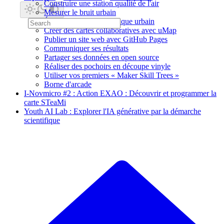
Construire une station qualité de l'air
Mesurer le bruit urbain
Étudier le confort thermique urbain
Créer des cartes collaboratives avec uMap
Publier un site web avec GitHub Pages
Communiquer ses résultats
Partager ses données en open source
Réaliser des pochoirs en découpe vinyle
Utiliser vos premiers « Maker Skill Trees »
Borne d'arcade
I-Novmicro #2 : Action EXAO : Découvrir et programmer la
carte STeaMi
Youth AI Lab : Explorer l'IA générative par la démarche
scientifique