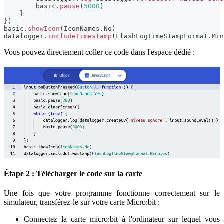
        basic
.
pause
(
5000
)
}
}
)
basic
.
showIcon
(
IconNames
.
No
)
datalogger
.
includeTimestamp
(
FlashLogTimeStampFormat
.
Min
Vous pouvez directement coller ce code dans l'espace dédié :
Étape 2 : Télécharger le code sur la carte
Une fois que votre programme fonctionne correctement sur le
simulateur, transférez-le sur votre carte Micro
:bit
:
Connectez la carte micro
:bit
à l'ordinateur sur lequel vous