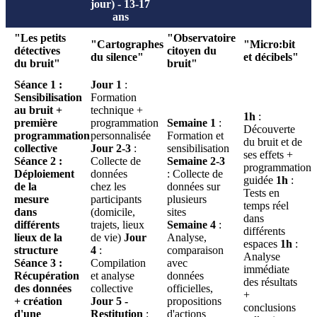
jour) - 13-17
ans
"Les petits
"Observatoire
"Cartographes
"Micro
:bit
détectives
citoyen du
du silence"
et décibels"
du bruit"
bruit"
Séance 1
:
Jour 1
:
Sensibilisation
Formation
au bruit +
technique +
1h
:
première
programmation
Semaine 1
:
Découverte
programmation
personnalisée
Formation et
du bruit et de
collective
Jour 2-3
:
sensibilisation
ses effets +
Séance 2
:
Collecte de
Semaine 2-3
programmation
Déploiement
données
: Collecte de
guidée
1h
:
de la
chez les
données sur
Tests en
mesure
participants
plusieurs
temps réel
dans
(domicile,
sites
dans
différents
trajets, lieux
Semaine 4
:
différents
lieux de la
de vie)
Jour
Analyse,
espaces
1h
:
structure
4
:
comparaison
Analyse
Séance 3
:
Compilation
avec
immédiate
Récupération
et analyse
données
des résultats
des données
collective
officielles,
+
+ création
Jour 5 -
propositions
conclusions
d'une
Restitution
:
d'actions