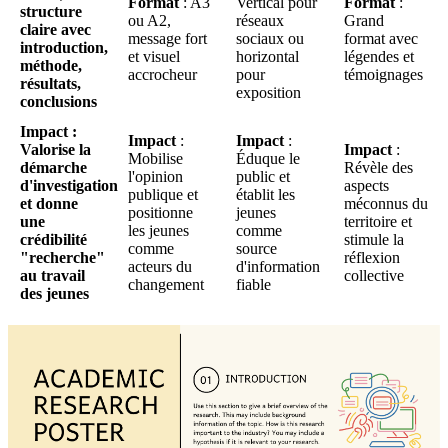
Format
: A3
Vertical pour
Format
:
structure
ou A2,
réseaux
Grand
claire avec
message fort
sociaux ou
format avec
introduction,
et visuel
horizontal
légendes et
méthode,
accrocheur
pour
témoignages
résultats,
exposition
conclusions
Impact
:
Impact
:
Impact
:
Valorise la
Impact
:
Mobilise
Éduque le
démarche
Révèle des
l'opinion
public et
d'investigation
aspects
publique et
établit les
et donne
méconnus du
positionne
jeunes
une
territoire et
les jeunes
comme
crédibilité
stimule la
comme
source
"recherche"
réflexion
acteurs du
d'information
au travail
collective
changement
fiable
des jeunes