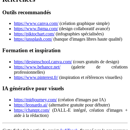
Outils recommandés
https://www.canva.com/
(création graphique simple)
https://www.figma.com/
(design collaboratif avancé)
https://piktochart.com/
(infographies spécialisées)
https://unsplash.com/
(banque d'images libres haute qualité)
Formation et inspiration
https://designschool.canva.com/
(cours gratuits de design)
https://www.behance.net/
(galerie de créations
professionnelles)
https://www.pinterest.fr/
(inspiration et références visuelles)
IA générative pour visuels
https://midjourney.com/
(création d'images par IA)
https://leonardo.ai/
(alternative gratuite pour débuter)
https://chatgpt.com/
(DALL-E intégré, création d'images +
aide à la rédaction)