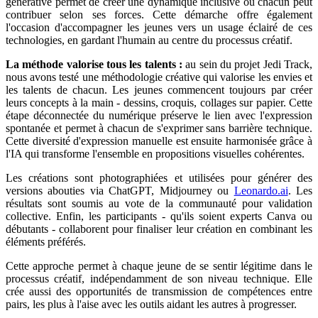
générative permet de créer une dynamique inclusive où chacun peut
contribuer selon ses forces. Cette démarche offre également
l'occasion d'accompagner les jeunes vers un usage éclairé de ces
technologies, en gardant l'humain au centre du processus créatif.
La méthode valorise tous les talents :
au sein du projet Jedi Track,
nous avons testé une méthodologie créative qui valorise les envies et
les talents de chacun. Les jeunes commencent toujours par créer
leurs concepts à la main - dessins, croquis, collages sur papier. Cette
étape déconnectée du numérique préserve le lien avec l'expression
spontanée et permet à chacun de s'exprimer sans barrière technique.
Cette diversité d'expression manuelle est ensuite harmonisée grâce à
l'IA qui transforme l'ensemble en propositions visuelles cohérentes.
Les créations sont photographiées et utilisées pour générer des
versions abouties via ChatGPT, Midjourney ou
Leonardo.ai
. Les
résultats sont soumis au vote de la communauté pour validation
collective. Enfin, les participants - qu'ils soient experts Canva ou
débutants - collaborent pour finaliser leur création en combinant les
éléments préférés.
Cette approche permet à chaque jeune de se sentir légitime dans le
processus créatif, indépendamment de son niveau technique. Elle
crée aussi des opportunités de transmission de compétences entre
pairs, les plus à l'aise avec les outils aidant les autres à progresser.