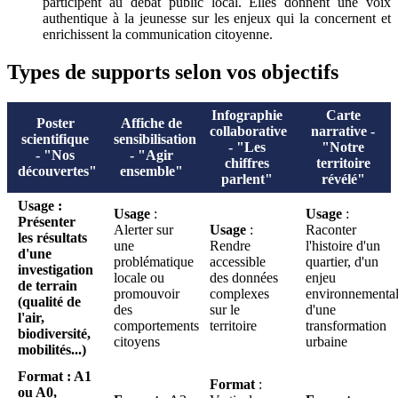
participent au débat public local. Elles donnent une voix
authentique à la jeunesse sur les enjeux qui la concernent et
enrichissent la communication citoyenne.
Types de supports selon vos objectifs
Infographie
Carte
Poster
Affiche de
collaborative
narrative -
scientifique
sensibilisation
- "Les
"Notre
- "Nos
- "Agir
chiffres
territoire
découvertes"
ensemble"
parlent"
révélé"
Usage
:
Usage
:
Usage
:
Présenter
Alerter sur
Usage
:
Raconter
les résultats
une
Rendre
l'histoire d'un
d'une
problématique
accessible
quartier, d'un
investigation
locale ou
des données
enjeu
de terrain
promouvoir
complexes
environnemental
(qualité de
des
sur le
d'une
l'air,
comportements
territoire
transformation
biodiversité,
citoyens
urbaine
mobilités...)
Format
: A1
Format
:
ou A0,