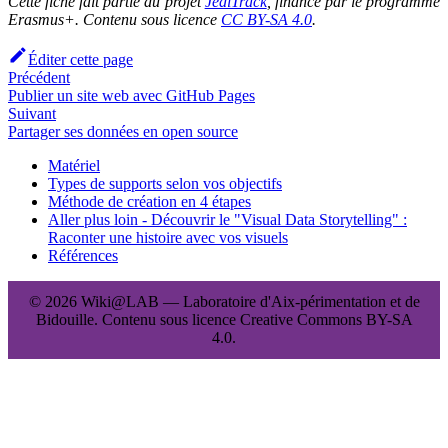
Cette fiche fait partie du projet
JediTrack
, financé par le programme
Erasmus+. Contenu sous licence
CC BY-SA 4.0
.
Éditer cette page
Précédent
Publier un site web avec GitHub Pages
Suivant
Partager ses données en open source
Matériel
Types de supports selon vos objectifs
Méthode de création en 4 étapes
Aller plus loin - Découvrir le "Visual Data Storytelling" :
Raconter une histoire avec vos visuels
Références
© 2026 Wiki@LAB — Laboratoire d'Aix-périmentation et de
Bidouille. Contenu sous licence Creative Commons BY-SA
4.0.