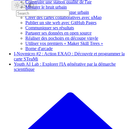
Construire une station qualité de l'air
Mesurer le bruit urbain
Étudier le confort thermique urbain
Créer des cartes collaboratives avec uMap
Publier un site web avec GitHub Pages
Communiquer ses résultats
Partager ses données en open source
Réaliser des pochoirs en découpe vinyle
Utiliser vos premiers « Maker Skill Trees »
Borne d'arcade
I-Novmicro #2 : Action EXAO : Découvrir et programmer la
carte STeaMi
Youth AI Lab : Explorer l'IA générative par la démarche
scientifique