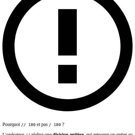
Pourquoi
et pas
?
// 180
/ 180
L'opérateur
réalise une
division entière
, qui retourne un entier au
//