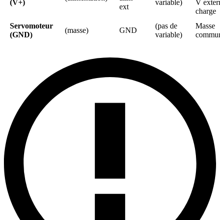
(V+)
variable)
V exter
ext
charge
Servomoteur
(pas de
Masse
(masse)
GND
(GND)
variable)
commu