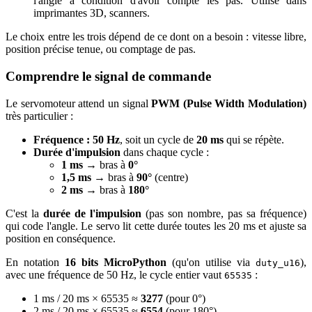
l'angle à condition d'avoir compté les pas. Utilisé dans
imprimantes 3D, scanners.
Le choix entre les trois dépend de ce dont on a besoin : vitesse libre,
position précise tenue, ou comptage de pas.
Comprendre le signal de commande
Le servomoteur attend un signal
PWM (Pulse Width Modulation)
très particulier :
Fréquence : 50 Hz
, soit un cycle de
20 ms
qui se répète.
Durée d'impulsion
dans chaque cycle :
1 ms
→ bras à
0°
1,5 ms
→ bras à
90°
(centre)
2 ms
→ bras à
180°
C'est la
durée de l'impulsion
(pas son nombre, pas sa fréquence)
qui code l'angle. Le servo lit cette durée toutes les 20 ms et ajuste sa
position en conséquence.
En notation
16 bits MicroPython
(qu'on utilise via
),
duty_u16
avec une fréquence de 50 Hz, le cycle entier vaut
:
65535
1 ms / 20 ms × 65535 ≈
3277
(pour 0°)
2 ms / 20 ms × 65535 ≈
6554
(pour 180°)