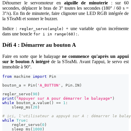
Détourner le servomoteur en
aiguille de minuterie
: sur 60
secondes, déplacer le bras de 3° toutes les secondes (180° / 60 s =
3°/s). En fin de minuterie, faire clignoter une LED RGB intégrée de
la STeaMi et sonner le buzzer.
Indice :
+ une variable qu'on incrémente
regler_servo(angle)
dans une boucle
.
for i in range(60):
Défi 4 : Démarrer au bouton A
Faire en sorte que le balayage
ne commence qu'après un appui
sur le bouton A intégré
de la STeaMi. Avant l'appui, le servo est
immobile à 90°.
from
 machine 
import
 Pin
bouton_a 
=
 Pin
(
'A_BUTTON'
,
 Pin
.
IN
)
regler_servo
(
90
)
print
(
"Appuyer sur A pour démarrer le balayage"
)
while
 bouton_a
.
value
(
)
==
1
:
    sleep_ms
(
20
)
# ici, l'utilisateur a appuyé sur A : démarrer le balay
while
True
:
    regler_servo
(
0
)
    sleep_ms
(
1000
)