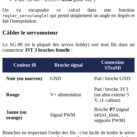
On va encapsuler ce calcul dans une fonction
qui prend simplement un angle en degrés et
regler_servo(angle)
fait l'interpolation.
Câbler le servomoteur
Le SG-90 (et la plupart des servos hobby) sort trois fils dans un
connecteur
JST 3 broches femelle
:
Connexion
Couleur fil
Broche signal
STeaMi
Noir
(ou marron)
GND
Pad / broche GND
Pad / broche 3V3
Rouge
V+ alimentation
(ou alim externe 5
V, cf. callout)
Broche
P7
(signal
Jaune
(ou
Signal PWM
,
GPIO3_EDGE
orange)
supporte PWM)
Brancher en respectant l'ordre des fils : c'est facile de tordre le servo