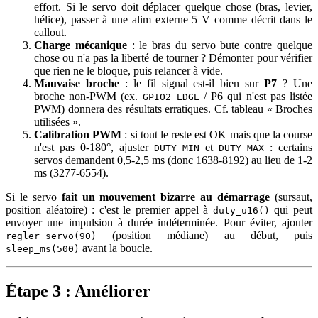
effort. Si le servo doit déplacer quelque chose (bras, levier,
hélice), passer à une alim externe 5 V comme décrit dans le
callout.
Charge mécanique
: le bras du servo bute contre quelque
chose ou n'a pas la liberté de tourner ? Démonter pour vérifier
que rien ne le bloque, puis relancer à vide.
Mauvaise broche
: le fil signal est-il bien sur
P7
? Une
broche non-PWM (ex.
/ P6 qui n'est pas listée
GPIO2_EDGE
PWM) donnera des résultats erratiques. Cf. tableau « Broches
utilisées ».
Calibration PWM
: si tout le reste est OK mais que la course
n'est pas 0-180°, ajuster
et
: certains
DUTY_MIN
DUTY_MAX
servos demandent 0,5-2,5 ms (donc 1638-8192) au lieu de 1-2
ms (3277-6554).
Si le servo
fait un mouvement bizarre au démarrage
(sursaut,
position aléatoire) : c'est le premier appel à
qui peut
duty_u16()
envoyer une impulsion à durée indéterminée. Pour éviter, ajouter
(position médiane) au début, puis
regler_servo(90)
avant la boucle.
sleep_ms(500)
Étape 3 : Améliorer