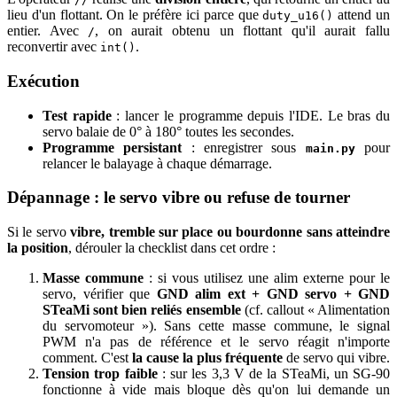
lieu d'un flottant. On le préfère ici parce que
attend un
duty_u16()
entier. Avec
, on aurait obtenu un flottant qu'il aurait fallu
/
reconvertir avec
.
int()
Exécution
Test rapide
: lancer le programme depuis l'IDE. Le bras du
servo balaie de 0° à 180° toutes les secondes.
Programme persistant
: enregistrer sous
pour
main.py
relancer le balayage à chaque démarrage.
Dépannage : le servo vibre ou refuse de tourner
Si le servo
vibre, tremble sur place ou bourdonne sans atteindre
la position
, dérouler la checklist dans cet ordre :
Masse commune
: si vous utilisez une alim externe pour le
servo, vérifier que
GND alim ext + GND servo + GND
STeaMi sont bien reliés ensemble
(cf. callout « Alimentation
du servomoteur »). Sans cette masse commune, le signal
PWM n'a pas de référence et le servo réagit n'importe
comment. C'est
la cause la plus fréquente
de servo qui vibre.
Tension trop faible
: sur les 3,3 V de la STeaMi, un SG-90
fonctionne à vide mais bloque dès qu'on lui demande un