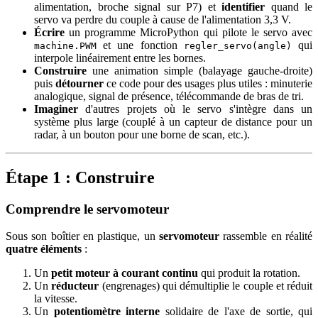
alimentation, broche signal sur P7) et
identifier
quand le
servo va perdre du couple à cause de l'alimentation 3,3 V.
Écrire
un programme MicroPython qui pilote le servo avec
et une fonction
qui
machine.PWM
regler_servo(angle)
interpole linéairement entre les bornes.
Construire
une animation simple (balayage gauche-droite)
puis
détourner
ce code pour des usages plus utiles : minuterie
analogique, signal de présence, télécommande de bras de tri.
Imaginer
d'autres projets où le servo s'intègre dans un
système plus large (couplé à un capteur de distance pour un
radar, à un bouton pour une borne de scan, etc.).
Étape 1 : Construire
Comprendre le servomoteur
Sous son boîtier en plastique, un
servomoteur
rassemble en réalité
quatre éléments
:
Un
petit moteur à courant continu
qui produit la rotation.
Un
réducteur
(engrenages) qui démultiplie le couple et réduit
la vitesse.
Un
potentiomètre interne
solidaire de l'axe de sortie, qui