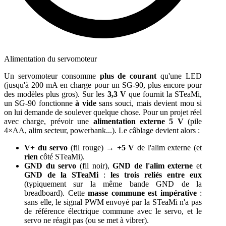
Alimentation du servomoteur
Un servomoteur consomme
plus de courant
qu'une LED
(jusqu'à 200 mA en charge pour un SG-90, plus encore pour
des modèles plus gros). Sur les
3,3 V
que fournit la STeaMi,
un SG-90 fonctionne
à vide
sans souci, mais devient mou si
on lui demande de soulever quelque chose. Pour un projet réel
avec charge, prévoir une
alimentation externe 5 V
(pile
4×AA, alim secteur, powerbank...). Le câblage devient alors :
V+ du servo
(fil rouge) →
+5 V
de l'alim externe (et
rien
côté STeaMi).
GND du servo
(fil noir),
GND de l'alim externe
et
GND de la STeaMi
:
les trois reliés entre eux
(typiquement sur la même bande GND de la
breadboard). Cette
masse commune est impérative
:
sans elle, le signal PWM envoyé par la STeaMi n'a pas
de référence électrique commune avec le servo, et le
servo ne réagit pas (ou se met à vibrer).