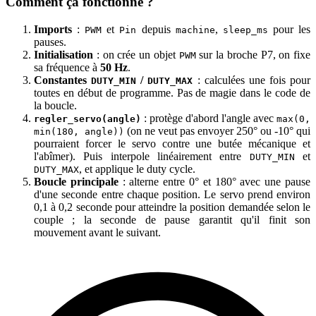
Comment ça fonctionne ?
Imports
:
et
depuis
,
pour les
PWM
Pin
machine
sleep_ms
pauses.
Initialisation
: on crée un objet
sur la broche P7, on fixe
PWM
sa fréquence à
50 Hz
.
Constantes
/
: calculées une fois pour
DUTY_MIN
DUTY_MAX
toutes en début de programme. Pas de magie dans le code de
la boucle.
: protège d'abord l'angle avec
regler_servo(angle)
max(0,
(on ne veut pas envoyer 250° ou -10° qui
min(180, angle))
pourraient forcer le servo contre une butée mécanique et
l'abîmer). Puis interpole linéairement entre
et
DUTY_MIN
, et applique le duty cycle.
DUTY_MAX
Boucle principale
: alterne entre 0° et 180° avec une pause
d'une seconde entre chaque position. Le servo prend environ
0,1 à 0,2 seconde pour atteindre la position demandée selon le
couple ; la seconde de pause garantit qu'il finit son
mouvement avant le suivant.