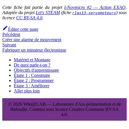
Cette fiche fait partie du projet
I-Novmicro #2 — Action EXAO
.
Adaptée du projet
Let's STEAM
(fiche
) sous
r1as13-servomoteurs
licence
CC BY-SA 4.0
.
Éditer cette page
Précédent
Créer une alarme de mouvement
Suivant
Fabriquer un minuteur électronique
Matériel et Montage
De quoi parle-t-on ?
Objectifs d'apprentissage
Étape 1 : Construire
Étape 2 : Programmer
Étape 3 : Améliorer
Aller plus loin
© 2026 Wiki@LAB — Laboratoire d'Aix-périmentation et de
Bidouille. Contenu sous licence Creative Commons BY-SA
4.0.