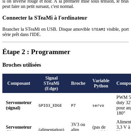
si on inverse rouge et noir. À la première mise sous tension, le bras
peut faire un petit sursaut, c'est normal.
Connecter la STeaMi à l'ordinateur
Brancher la STeaMi en USB. Disque amovible
visible, port
STEAMI
série prêt dans l'IDE.
Étape 2 : Programmer
Broches utilisées
Signal
Variable
Composant
STeaMi
Broche
Compo
Python
(Edge)
PWM 5
Servomoteur
duty 3
GPIO3_EDGE
P7
servo
(signal)
pour an
180°
Aliment
3V3 ou
Servomoteur
(pas de
3,3 V à
(alimentation)
alim