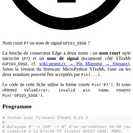
Nom court
ou nom de signal
?
P7
GPIO3_EDGE
La broche du connecteur Edge a deux noms : un
nom court
style
micro
:bit
(
) et un
nom de signal
documenté côté STeaMi
P7
(
, cf.
wiki.steami.cc → Pin Mapping → Signaux
).
GPIO3_EDGE
Selon la version du firmware MicroPython STeaMi, l'une ou les
deux notations peuvent être acceptées par
.
Pin(...)
Le code de cette fiche utilise la forme courte
. Si vous
Pin('P7')
obtenez
, essayez
ValueError: invalid pin name
.
Pin('GPIO3_EDGE')
Programme
# Testée avec firmware STeaMi 0.23.1
#
# Balayage 0° -> 180° -> 0° d'un servomoteur SG-90 (ou 
# connecté à la broche P7 (signal GPIO3_EDGE, PWM).