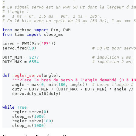
#
# Le signal servo est un PWM 50 Hz dont la largeur d'im
# l'angle :
#   1 ms = 0°, 1.5 ms = 90°, 2 ms = 180°.
# En 16 bits avec un cycle de 20 ms (50 Hz), 1 ms <=> 3
from
 machine 
import
 Pin
,
 PWM
from
 time 
import
 sleep_ms
servo 
=
 PWM
(
Pin
(
'P7'
)
)
servo
.
freq
(
50
)
# 50 Hz pour servo
DUTY_MIN 
=
3277
# impulsion 1 ms, 
DUTY_MAX 
=
6554
# impulsion 2 ms, 
def
regler_servo
(
angle
)
:
"""Place le bras du servo à l'angle demandé (0 à 18
    angle 
=
max
(
0
,
min
(
180
,
 angle
)
)
# borne l'angle à 
    duty 
=
 DUTY_MIN 
+
(
DUTY_MAX 
-
 DUTY_MIN
)
*
 angle 
//
    servo
.
duty_u16
(
duty
)
while
True
:
    regler_servo
(
0
)
    sleep_ms
(
1000
)
    regler_servo
(
180
)
    sleep_ms
(
1000
)