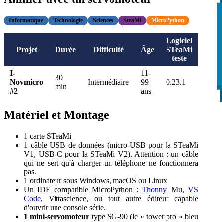
Informatique
Technologie
Sciences
SteaMi
MicroPython
Logiciel
Projet
Durée
Difficulté
Âge
STeaMi
testé
I-
11-
30
Novmicro
Intermédiaire
99
0.23.1
min
#2
ans
Matériel et Montage
1 carte STeaMi
1 câble USB de données (micro-USB pour la STeaMi
V1, USB-C pour la STeaMi V2). Attention : un câble
qui ne sert qu'à charger un téléphone ne fonctionnera
pas.
1 ordinateur sous Windows, macOS ou Linux
Un IDE compatible MicroPython :
Thonny
, Mu,
VS
Code
, Vittascience, ou tout autre éditeur capable
d'ouvrir une console série.
1 mini-servomoteur
type SG-90 (le « tower pro » bleu