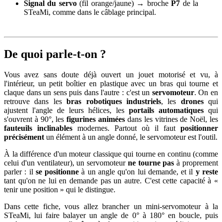
Signal du servo
(fil orange/jaune) → broche
P7
de la
STeaMi, comme dans le câblage principal.
De quoi parle-t-on ?
Vous avez sans doute déjà ouvert un jouet motorisé et vu, à
l'intérieur, un petit boîtier en plastique avec un bras qui tourne et
claque dans un sens puis dans l'autre : c'est un
servomoteur
. On en
retrouve dans les
bras robotiques industriels
, les
drones
qui
ajustent l'angle de leurs hélices, les
portails automatiques
qui
s'ouvrent à 90°, les
figurines animées
dans les vitrines de Noël, les
fauteuils inclinables
modernes. Partout où il faut
positionner
précisément
un élément à un angle donné, le servomoteur est l'outil.
À la différence d'un moteur classique qui tourne en continu (comme
celui d'un ventilateur), un servomoteur
ne tourne pas
à proprement
parler : il
se positionne
à un angle qu'on lui demande, et il
y reste
tant qu'on ne lui en demande pas un autre. C'est cette capacité à «
tenir une position » qui le distingue.
Dans cette fiche, vous allez brancher un mini-servomoteur à la
STeaMi, lui faire balayer un angle de 0° à 180° en boucle, puis