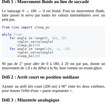
Défi 1 : Mouvement fluide au lieu de saccadé
Le balayage 0 → 180 → 0 est brutal. Pour un mouvement fluide,
faire passer le servo par toutes les valeurs intermédiaires avec un
petit pas.
from
 time 
import
 sleep_ms
while
True
:
for
 angle 
in
range
(
0
,
181
,
2
)
:
        regler_servo
(
angle
)
        sleep_ms
(
20
)
for
 angle 
in
range
(
180
,
-
1
,
-
2
)
:
        regler_servo
(
angle
)
        sleep_ms
(
20
)
90 pas de 2° pour aller de 0 à 180, à 20 ms par pas, donne un
mouvement de 1,8 s du début à la fin, lisse comme un essuie-glace.
Défi 2 : Arrêt court en position médiane
Ajouter un arrêt très court (200 ms) à 90° entre les deux extrêmes,
pour donner l'effet d'une « pause respiratoire ».
Défi 3 : Minuterie analogique