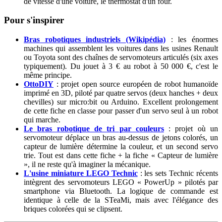
de vitesse d'une voiture, le thermostat d'un four.
Pour s'inspirer
Bras robotiques industriels (Wikipédia)
: les énormes
machines qui assemblent les voitures dans les usines Renault
ou Toyota sont des chaînes de servomoteurs articulés (six axes
typiquement). Du jouet à 3 € au robot à 50 000 €, c'est le
même principe.
OttoDIY
: projet open source européen de robot humanoïde
imprimé en 3D, piloté par quatre servos (deux hanches + deux
chevilles) sur micro
:bit
ou Arduino. Excellent prolongement
de cette fiche en classe pour passer d'un servo seul à un robot
qui marche.
Le bras robotique de tri par couleurs
: projet où un
servomoteur déplace un bras au-dessus de jetons colorés, un
capteur de lumière détermine la couleur, et un second servo
trie. Tout est dans cette fiche + la fiche « Capteur de lumière
», il ne reste qu'à imaginer la mécanique.
L'usine miniature LEGO Technic
: les sets Technic récents
intègrent des servomoteurs LEGO « PowerUp » pilotés par
smartphone via Bluetooth. La logique de commande est
identique à celle de la STeaMi, mais avec l'élégance des
briques colorées qui se clipsent.