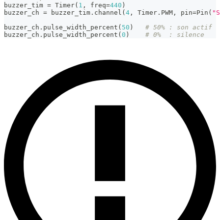
buzzer_tim 
=
 Timer
(
1
,
 freq
=
440
)
buzzer_ch 
=
 buzzer_tim
.
channel
(
4
,
 Timer
.
PWM
,
 pin
=
Pin
(
"S
buzzer_ch
.
pulse_width_percent
(
50
)
# 50% : son actif
buzzer_ch
.
pulse_width_percent
(
0
)
# 0%  : silence