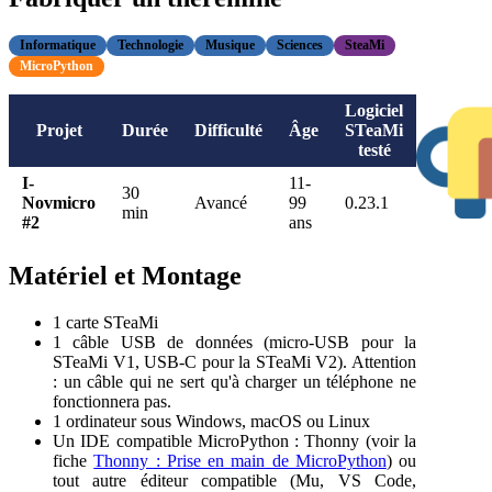
Informatique
Technologie
Musique
Sciences
SteaMi
MicroPython
Logiciel
Projet
Durée
Difficulté
Âge
STeaMi
testé
I-
11-
30
Novmicro
Avancé
99
0.23.1
min
#2
ans
Matériel et Montage
1 carte STeaMi
1 câble USB de données (micro-USB pour la
STeaMi V1, USB-C pour la STeaMi V2). Attention
: un câble qui ne sert qu'à charger un téléphone ne
fonctionnera pas.
1 ordinateur sous Windows, macOS ou Linux
Un IDE compatible MicroPython : Thonny (voir la
fiche
Thonny : Prise en main de MicroPython
) ou
tout autre éditeur compatible (Mu, VS Code,