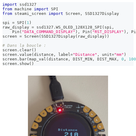
import
 ssd1327
from
 machine 
import
 SPI
from
 steami_screen 
import
 Screen
,
 SSD1327Display
spi 
=
 SPI
(
1
)
raw_display 
=
 ssd1327
.
WS_OLED_128X128_SPI
(
spi
,
    Pin
(
"DATA_COMMAND_DISPLAY"
)
,
 Pin
(
"RST_DISPLAY"
)
,
 Pi
screen 
=
 Screen
(
SSD1327Display
(
raw_display
)
)
# Dans la boucle :
screen
.
clear
(
)
screen
.
value
(
distance
,
 label
=
"Distance"
,
 unit
=
"mm"
)
screen
.
bar
(
map_val
(
distance
,
 DIST_MIN
,
 DIST_MAX
,
0
,
100
screen
.
show
(
)