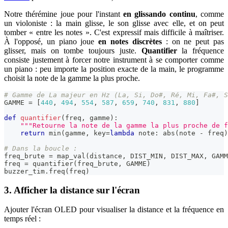
Notre thérémine joue pour l'instant
en glissando continu
, comme
un violoniste : la main glisse, le son glisse avec elle, et on peut
tomber « entre les notes ». C'est expressif mais difficile à maîtriser.
À l'opposé, un piano joue
en notes discrètes
: on ne peut pas
glisser, mais on tombe toujours juste.
Quantifier
la fréquence
consiste justement à forcer notre instrument à se comporter comme
un piano : peu importe la position exacte de la main, le programme
choisit la note de la gamme la plus proche.
# Gamme de La majeur en Hz (La, Si, Do#, Ré, Mi, Fa#, S
GAMME 
=
[
440
,
494
,
554
,
587
,
659
,
740
,
831
,
880
]
def
quantifier
(
freq
,
 gamme
)
:
"""Retourne la note de la gamme la plus proche de f
return
min
(
gamme
,
 key
=
lambda
 note
:
abs
(
note 
-
 freq
)
# Dans la boucle :
freq_brute 
=
 map_val
(
distance
,
 DIST_MIN
,
 DIST_MAX
,
 GAMM
freq 
=
 quantifier
(
freq_brute
,
 GAMME
)
buzzer_tim
.
freq
(
freq
)
3. Afficher la distance sur l'écran
Ajouter l'écran OLED pour visualiser la distance et la fréquence en
temps réel :