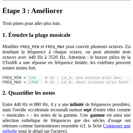
Étape 3 : Améliorer
Trois pistes pour aller plus loin.
1. Étendre la plage musicale
Modifier
et
pour couvrir plusieurs octaves. En
FREQ_MIN
FREQ_MAX
doublant la fréquence à chaque octave, on peut atteindre trois
octaves avec 440 Hz à 3520 Hz. Attention : le buzzer piézo de la
STeaMi a une réponse en fréquence limitée, les extrêmes peuvent
sonner moins fort.
FREQ_MIN 
=
220
# Hz : LA_3, une octave plus bas
FREQ_MAX 
=
1760
# Hz : LA_6, deux octaves plus haut
2. Quantifier les notes
Entre 440 Hz et 880 Hz, il y a une
infinité
de fréquences possibles,
mais l'oreille occidentale reconnaît surtout
sept
d'entre elles comme
« musicales » : les notes de la gamme. Une
gamme
est ainsi une
sélection esthétique de fréquences que des siècles d'usage ont
retenues comme harmonieuses ensemble (cf. la fiche
Composer une
mélodie
pour le détail sur l'octave).