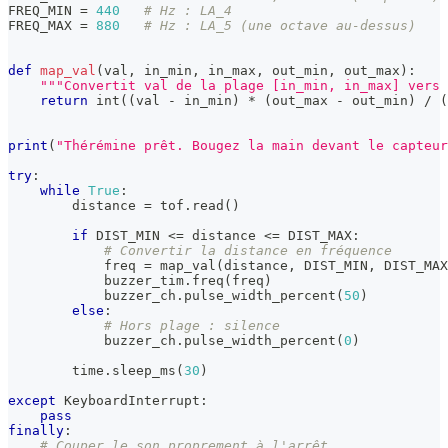
FREQ_MIN 
=
440
# Hz : LA_4
FREQ_MAX 
=
880
# Hz : LA_5 (une octave au-dessus)
def
map_val
(
val
,
 in_min
,
 in_max
,
 out_min
,
 out_max
)
:
"""Convertit val de la plage [in_min, in_max] vers 
return
int
(
(
val 
-
 in_min
)
*
(
out_max 
-
 out_min
)
/
(
print
(
"Thérémine prêt. Bougez la main devant le capteur
try
:
while
True
:
        distance 
=
 tof
.
read
(
)
if
 DIST_MIN 
<=
 distance 
<=
 DIST_MAX
:
# Convertir la distance en fréquence
            freq 
=
 map_val
(
distance
,
 DIST_MIN
,
 DIST_MAX
            buzzer_tim
.
freq
(
freq
)
            buzzer_ch
.
pulse_width_percent
(
50
)
else
:
# Hors plage : silence
            buzzer_ch
.
pulse_width_percent
(
0
)
        time
.
sleep_ms
(
30
)
except
 KeyboardInterrupt
:
pass
finally
:
# Couper le son proprement à l'arrêt