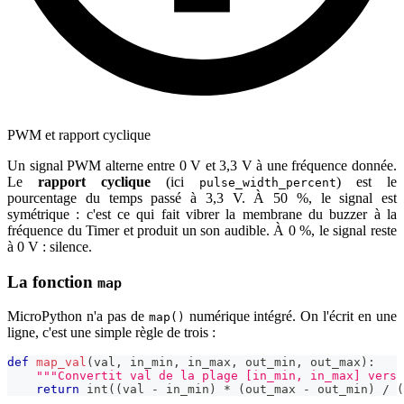
PWM et rapport cyclique
Un signal PWM alterne entre 0 V et 3,3 V à une fréquence donnée.
Le
rapport cyclique
(ici
) est le
pulse_width_percent
pourcentage du temps passé à 3,3 V. À 50 %, le signal est
symétrique : c'est ce qui fait vibrer la membrane du buzzer à la
fréquence du Timer et produit un son audible. À 0 %, le signal reste
à 0 V : silence.
La fonction
map
MicroPython n'a pas de
numérique intégré. On l'écrit en une
map()
ligne, c'est une simple règle de trois :
def
map_val
(
val
,
 in_min
,
 in_max
,
 out_min
,
 out_max
)
:
"""Convertit val de la plage [in_min, in_max] vers 
return
int
(
(
val 
-
 in_min
)
*
(
out_max 
-
 out_min
)
/
(