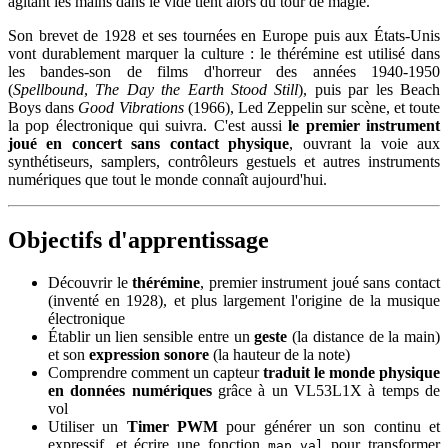
agitant les mains dans le vide tient alors du tour de magie.
Son brevet de 1928 et ses tournées en Europe puis aux États-Unis
vont durablement marquer la culture : le thérémine est utilisé dans
les bandes-son de films d'horreur des années 1940-1950
(
Spellbound
,
The Day the Earth Stood Still
), puis par les Beach
Boys dans
Good Vibrations
(1966), Led Zeppelin sur scène, et toute
la pop électronique qui suivra. C'est aussi
le premier instrument
joué en concert sans contact physique
, ouvrant la voie aux
synthétiseurs, samplers, contrôleurs gestuels et autres instruments
numériques que tout le monde connaît aujourd'hui.
Objectifs d'apprentissage
Découvrir le
thérémine
, premier instrument joué sans contact
(inventé en 1928), et plus largement l'origine de la musique
électronique
Établir un lien sensible entre un
geste
(la distance de la main)
et son
expression sonore
(la hauteur de la note)
Comprendre comment un capteur
traduit le monde physique
en données numériques
grâce à un VL53L1X à temps de
vol
Utiliser un
Timer PWM
pour générer un son continu et
expressif, et écrire une fonction
pour transformer
map_val