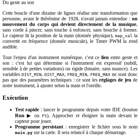
Du geste au son
Cette boucle d'une dizaine de lignes réalise une transformation que
personne, avant le thérémine de 1928, n'avait jamais entendue :
un
mouvement du corps qui devient directement de la musique
,
sans corde à pincer, sans touche à enfoncer, sans bouche à former.
Le capteur lit la position de la main (donnée physique),
la
map_val
convertit en fréquence (donnée musicale), le Timer PWM la rend
audible.
Tout l'enjeu d'un instrument numérique, c'est ce
lien
entre geste et
son : c'est lui qui détermine si l'instrument est expressif (subtil,
sensible à de petites variations) ou rigide (binaire, sans nuance). Les
variables
,
,
,
ne sont donc
DIST_MIN
DIST_MAX
FREQ_MIN
FREQ_MAX
pas que des paramètres techniques : ce sont les
réglages de jeu
de
notre instrument, à ajuster selon la main et l'oreille.
Exécution
Test rapide
: lancer le programme depuis votre IDE (bouton
Run
▶ ou
). Approcher et éloigner la main devant le
F5
capteur pour jouer.
Programme persistant
: enregistrer le fichier sous le nom
sur la carte. Il sera relancé à chaque démarrage.
main.py