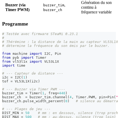
Génération du son
Buzzer (via
,
buzzer_tim
continu à
Timer PWM)
buzzer_ch
fréquence variable
Programme
# Testée avec firmware STeaMi 0.23.1
#
# Thérémine : la distance de la main au capteur VL53L1X
# détermine la fréquence du son émis par le buzzer.
from
 machine 
import
 I2C
,
 Pin
from
 pyb 
import
 Timer
from
 vl53l1x 
import
 VL53L1X
import
 time
# --- Capteur de distance ---
i2c 
=
 I2C
(
1
)
tof 
=
 VL53L1X
(
i2c
)
# --- Buzzer via Timer PWM ---
buzzer_tim 
=
 Timer
(
1
,
 freq
=
440
)
buzzer_ch  
=
 buzzer_tim
.
channel
(
4
,
 Timer
.
PWM
,
 pin
=
Pin
(
"
buzzer_ch
.
pulse_width_percent
(
0
)
# silence au démarra
# --- Plages de jeu ---
DIST_MIN 
=
50
# mm : en dessous, silence (trop proch
DIST_MAX 
=
500
# mm : au-dessus, silence (trop loin)