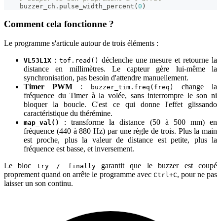
    buzzer_ch
.
pulse_width_percent
(
0
)
Comment cela fonctionne ?
Le programme s'articule autour de trois éléments :
:
déclenche une mesure et retourne la
VL53L1X
tof.read()
distance en millimètres. Le capteur gère lui-même la
synchronisation, pas besoin d'attendre manuellement.
Timer PWM
:
change la
buzzer_tim.freq(freq)
fréquence du Timer à la volée, sans interrompre le son ni
bloquer la boucle. C'est ce qui donne l'effet glissando
caractéristique du thérémine.
: transforme la distance (50 à 500 mm) en
map_val()
fréquence (440 à 880 Hz) par une règle de trois. Plus la main
est proche, plus la valeur de distance est petite, plus la
fréquence est basse, et inversement.
Le bloc
garantit que le buzzer est coupé
try / finally
proprement quand on arrête le programme avec
, pour ne pas
Ctrl+C
laisser un son continu.