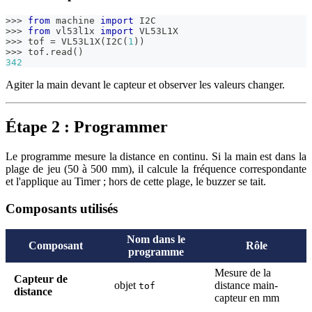
>>
>
from
 machine 
import
 I2C
>>
>
from
 vl53l1x 
import
 VL53L1X
>>
>
 tof 
=
 VL53L1X
(
I2C
(
1
)
)
>>
>
 tof
.
read
(
)
342
Agiter la main devant le capteur et observer les valeurs changer.
Étape 2 : Programmer
Le programme mesure la distance en continu. Si la main est dans la
plage de jeu (50 à 500 mm), il calcule la fréquence correspondante
et l'applique au Timer ; hors de cette plage, le buzzer se tait.
Composants utilisés
Nom dans le
Composant
Rôle
programme
Mesure de la
Capteur de
objet
distance main-
tof
distance
capteur en mm