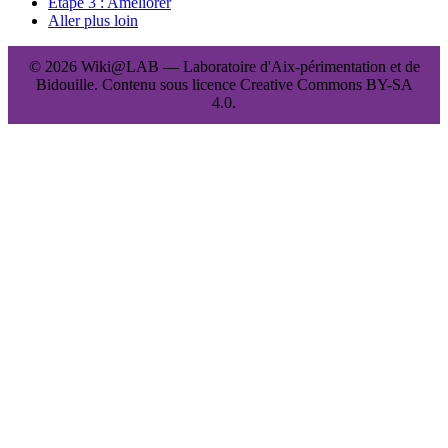
Étape 3 : Améliorer
Aller plus loin
© 2026 Wiki@LAB — Laboratoire d'Aix-périmentation et de
Bidouille. Contenu sous licence Creative Commons BY-SA
4.0.