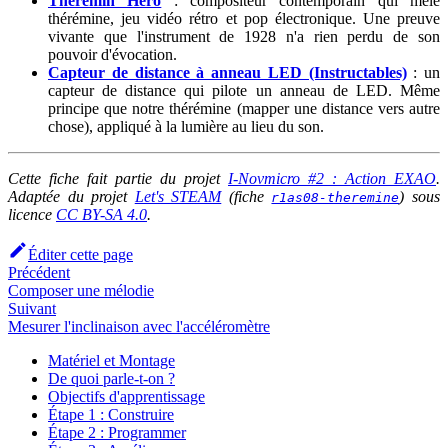
Theremin Hero
: compositeur contemporain qui mêle
thérémine, jeu vidéo rétro et pop électronique. Une preuve
vivante que l'instrument de 1928 n'a rien perdu de son
pouvoir d'évocation.
Capteur de distance à anneau LED (Instructables)
: un
capteur de distance qui pilote un anneau de LED. Même
principe que notre thérémine (mapper une distance vers autre
chose), appliqué à la lumière au lieu du son.
Cette fiche fait partie du projet
I-Novmicro #2 : Action EXAO
.
Adaptée du projet
Let's STEAM
(fiche
) sous
r1as08-theremine
licence
CC BY-SA 4.0
.
Éditer cette page
Précédent
Composer une mélodie
Suivant
Mesurer l'inclinaison avec l'accéléromètre
Matériel et Montage
De quoi parle-t-on ?
Objectifs d'apprentissage
Étape 1 : Construire
Étape 2 : Programmer