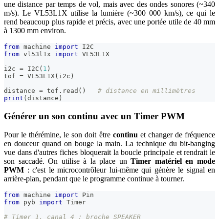
une distance par temps de vol, mais avec des ondes sonores (~340
m/s). Le VL53L1X utilise la lumière (~300 000 km/s), ce qui le
rend beaucoup plus rapide et précis, avec une portée utile de 40 mm
à 1300 mm environ.
from
 machine 
import
 I2C
from
 vl53l1x 
import
 VL53L1X
i2c 
=
 I2C
(
1
)
tof 
=
 VL53L1X
(
i2c
)
distance 
=
 tof
.
read
(
)
# distance en millimètres
print
(
distance
)
Générer un son continu avec un Timer PWM
Pour le thérémine, le son doit être
continu
et changer de fréquence
en douceur quand on bouge la main. La technique du bit-banging
vue dans d'autres fiches bloquerait la boucle principale et rendrait le
son saccadé. On utilise à la place un
Timer matériel en mode
PWM
: c'est le microcontrôleur lui-même qui génère le signal en
arrière-plan, pendant que le programme continue à tourner.
from
 machine 
import
 Pin
from
 pyb 
import
 Timer
# Timer 1, canal 4 : broche SPEAKER