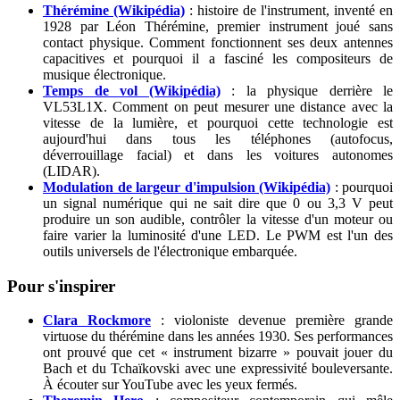
Thérémine (Wikipédia)
: histoire de l'instrument, inventé en
1928 par Léon Thérémine, premier instrument joué sans
contact physique. Comment fonctionnent ses deux antennes
capacitives et pourquoi il a fasciné les compositeurs de
musique électronique.
Temps de vol (Wikipédia)
: la physique derrière le
VL53L1X. Comment on peut mesurer une distance avec la
vitesse de la lumière, et pourquoi cette technologie est
aujourd'hui dans tous les téléphones (autofocus,
déverrouillage facial) et dans les voitures autonomes
(LIDAR).
Modulation de largeur d'impulsion (Wikipédia)
: pourquoi
un signal numérique qui ne sait dire que 0 ou 3,3 V peut
produire un son audible, contrôler la vitesse d'un moteur ou
faire varier la luminosité d'une LED. Le PWM est l'un des
outils universels de l'électronique embarquée.
Pour s'inspirer
Clara Rockmore
: violoniste devenue première grande
virtuose du thérémine dans les années 1930. Ses performances
ont prouvé que cet « instrument bizarre » pouvait jouer du
Bach et du Tchaïkovski avec une expressivité bouleversante.
À écouter sur YouTube avec les yeux fermés.