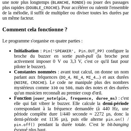
une note plus longtemps (
,
) ou jouer des passages
BLANCHE
RONDE
plus rapides (
). Pour accélérer ou ralentir l'ensemble
DOUBLE_CROCHE
de la mélodie, il suffit de multiplier ou diviser toutes les durées par
un même facteur.
Comment cela fonctionne ?
Le programme s'organise en quatre parties :
Initialisation
:
configure la
Pin('SPEAKER', Pin.OUT_PP)
broche du buzzer en sortie
push-pull
(la broche peut
activement imposer 0 V ou 3,3 V, c'est ce qu'il faut pour
piloter le buzzer).
Constantes nommées
: avant tout calcul, on donne un nom
parlant aux fréquences (
,
,
...) et aux durées
DO_4
RE_4
MI_4
(
,
). Le code ne manipule plus des nombres
NOIRE
CROCHE
mystérieux comme
ou
, mais des notes et des durées
330
500
qu'un musicien reconnaît au premier coup d'œil.
Fonction
: c'est
jouer_note(pin, frequence, duree_ms)
elle qui fait vibrer le buzzer. Elle calcule la
demi-période
correspondant à la fréquence demandée (à 440 Hz, une
période complète dure 1/440 seconde ≈ 2272 µs, donc la
demi-période est 1136 µs), puis elle alterne
/
pin.on()
pendant la durée totale. C'est le
bit-banging
pin.off()
évoqué plus haut.