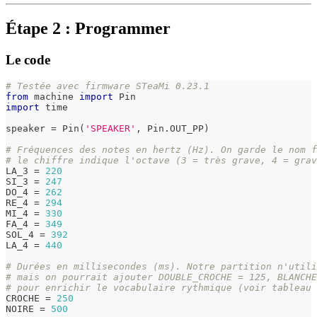
Étape 2 : Programmer
Le code
# Testée avec firmware STeaMi 0.23.1
from
 machine 
import
 Pin
import
 time
speaker 
=
 Pin
(
'SPEAKER'
,
 Pin
.
OUT_PP
)
# Fréquences des notes en hertz (Hz). On garde le nom f
# le chiffre indique l'octave (3 = très grave, 4 = grav
LA_3 
=
220
SI_3 
=
247
DO_4 
=
262
RE_4 
=
294
MI_4 
=
330
FA_4 
=
349
SOL_4 
=
392
LA_4 
=
440
# Durées en millisecondes (ms). Notre partition n'utili
# mais on pourrait ajouter DOUBLE_CROCHE = 125, BLANCHE
# pour enrichir le vocabulaire rythmique (voir tableau 
CROCHE 
=
250
NOIRE 
=
500