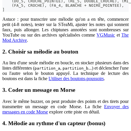
(
DO_5
,
 CROCHE_POINTEE
)
,
(
RE_5
,
 DOUBLE_CROCHE
)
,
(
MI_
(
FA_5
,
 CROCHE
)
,
(
FA_4
,
 BLANCHE 
+
 NOIRE_POINTEE
)
,
]
Astuce : pour transcrire une mélodie qu'on a en tête, commencer
petit (4-8 notes), tester sur la STeaMi, ajuster les notes qui sonnent
faux, puis allonger. Les chiptunes annotées sont nombreuses sur
YouTube ou sur des archives spécialisées comme
VGMusic
et
The
Mod Archive
.
2. Choisir sa mélodie au bouton
Au lieu d'une seule mélodie en boucle, en stocker plusieurs dans des
listes différentes (
,
...) et déclencher l'une
partition_a
partition_b
ou l'autre selon le bouton appuyé. La technique de lecture des
boutons est dans la fiche
Utiliser des boutons-poussoirs
.
3. Coder un message en Morse
Avec le même buzzer, on peut produire des points et des tirets pour
transmettre un message en code Morse. La fiche
Envoyer des
messages en code Morse
explore cette piste en détail.
4. Mélodie au rythme d'un capteur (bonus)