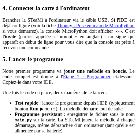
4. Connecter la carte à l'ordinateur
Brancher la STeaMi à l'ordinateur via le câble USB. Si l'IDE est
déjà configuré (voir la fiche
Thonny : Prise en main de MicroPython
si vous démarrez), la console MicroPython doit afficher
. C'est
>>>
l'invite
(parfois appelée « prompt » en anglais) : un signe qui
apparaît en début de ligne pour vous dire que la console est prête à
recevoir une commande.
5. Lancer le programme
Notre premier programme va
jouer une mélodie en boucle
. Le
code complet est donné à l'
Étape 2 : Programmer
ci-dessous.
Copiez-le dans votre IDE.
Une fois le code en place, deux manières de le lancer :
Test rapide
: lancer le programme depuis l'IDE (typiquement
bouton
Run
▶ ou
). La mélodie démarre tout de suite.
F5
Programme persistant
: enregistrer le fichier sous le nom
sur la carte. La STeaMi jouera la mélodie à chaque
main.py
démarrage, même débranchée d'un ordinateur (tant qu'elle est
alimentée par sa batterie).