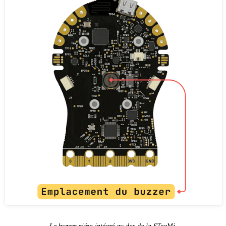
Le buzzer piézo intégré au dos de la STeaMi.