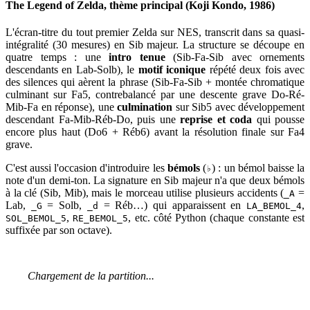
The Legend of Zelda, thème principal (Koji Kondo, 1986)
L'écran-titre du tout premier Zelda sur NES, transcrit dans sa quasi-
intégralité (30 mesures) en Sib majeur. La structure se découpe en
quatre temps : une
intro tenue
(Sib-Fa-Sib avec ornements
descendants en Lab-Solb), le
motif iconique
répété deux fois avec
des silences qui aèrent la phrase (Sib-Fa-Sib + montée chromatique
culminant sur Fa5, contrebalancé par une descente grave Do-Ré-
Mib-Fa en réponse), une
culmination
sur Sib5 avec développement
descendant Fa-Mib-Réb-Do, puis une
reprise et coda
qui pousse
encore plus haut (Do6 + Réb6) avant la résolution finale sur Fa4
grave.
C'est aussi l'occasion d'introduire les
bémols
(
) : un bémol baisse la
♭
note d'un demi-ton. La signature en Sib majeur n'a que deux bémols
à la clé (Sib, Mib), mais le morceau utilise plusieurs accidents (
=
_A
Lab,
= Solb,
= Réb…) qui apparaissent en
,
_G
_d
LA_BEMOL_4
,
, etc. côté Python (chaque constante est
SOL_BEMOL_5
RE_BEMOL_5
suffixée par son octave).
Chargement de la partition...