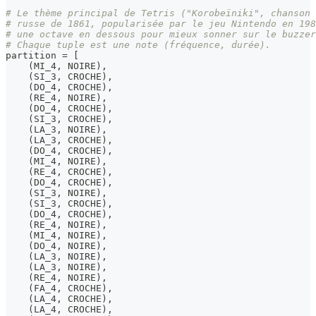
# Le thème principal de Tetris ("Korobeïniki", chanson 
# russe de 1861, popularisée par le jeu Nintendo en 198
# une octave en dessous pour mieux sonner sur le buzzer
# Chaque tuple est une note (fréquence, durée).
partition 
=
[
(
MI_4
,
 NOIRE
)
,
(
SI_3
,
 CROCHE
)
,
(
DO_4
,
 CROCHE
)
,
(
RE_4
,
 NOIRE
)
,
(
DO_4
,
 CROCHE
)
,
(
SI_3
,
 CROCHE
)
,
(
LA_3
,
 NOIRE
)
,
(
LA_3
,
 CROCHE
)
,
(
DO_4
,
 CROCHE
)
,
(
MI_4
,
 NOIRE
)
,
(
RE_4
,
 CROCHE
)
,
(
DO_4
,
 CROCHE
)
,
(
SI_3
,
 NOIRE
)
,
(
SI_3
,
 CROCHE
)
,
(
DO_4
,
 CROCHE
)
,
(
RE_4
,
 NOIRE
)
,
(
MI_4
,
 NOIRE
)
,
(
DO_4
,
 NOIRE
)
,
(
LA_3
,
 NOIRE
)
,
(
LA_3
,
 NOIRE
)
,
(
RE_4
,
 NOIRE
)
,
(
FA_4
,
 CROCHE
)
,
(
LA_4
,
 CROCHE
)
,
(
LA_4
,
 CROCHE
)
,