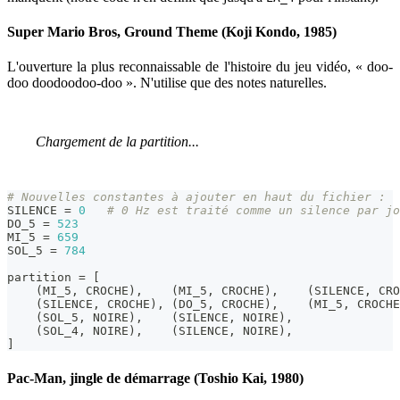
Super Mario Bros, Ground Theme (Koji Kondo, 1985)
L'ouverture la plus reconnaissable de l'histoire du jeu vidéo, « doo-
doo doodoodoo-doo ». N'utilise que des notes naturelles.
Chargement de la partition...
# Nouvelles constantes à ajouter en haut du fichier :
SILENCE 
=
0
# 0 Hz est traité comme un silence par jo
DO_5 
=
523
MI_5 
=
659
SOL_5 
=
784
partition 
=
[
(
MI_5
,
 CROCHE
)
,
(
MI_5
,
 CROCHE
)
,
(
SILENCE
,
 CRO
(
SILENCE
,
 CROCHE
)
,
(
DO_5
,
 CROCHE
)
,
(
MI_5
,
 CROCHE
(
SOL_5
,
 NOIRE
)
,
(
SILENCE
,
 NOIRE
)
,
(
SOL_4
,
 NOIRE
)
,
(
SILENCE
,
 NOIRE
)
,
]
Pac-Man, jingle de démarrage (Toshio Kai, 1980)