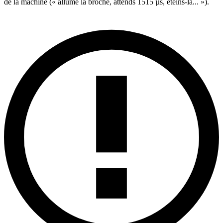
de la machine (« allume la broche, attends 1515 µs, éteins-la... »).