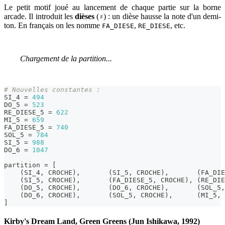
Le petit motif joué au lancement de chaque partie sur la borne
arcade. Il introduit les
dièses
(
) : un dièse hausse la note d'un demi-
♯
ton. En français on les nomme
,
, etc.
FA_DIESE
RE_DIESE
Chargement de la partition...
# Nouvelles constantes :
SI_4 
=
494
DO_5 
=
523
RE_DIESE_5 
=
622
MI_5 
=
659
FA_DIESE_5 
=
740
SOL_5 
=
784
SI_5 
=
988
DO_6 
=
1047
partition 
=
[
(
SI_4
,
 CROCHE
)
,
(
SI_5
,
 CROCHE
)
,
(
FA_DIE
(
SI_5
,
 CROCHE
)
,
(
FA_DIESE_5
,
 CROCHE
)
,
(
RE_DIE
(
DO_5
,
 CROCHE
)
,
(
DO_6
,
 CROCHE
)
,
(
SOL_5
,
(
DO_6
,
 CROCHE
)
,
(
SOL_5
,
 CROCHE
)
,
(
MI_5
,
 
]
Kirby's Dream Land, Green Greens (Jun Ishikawa, 1992)