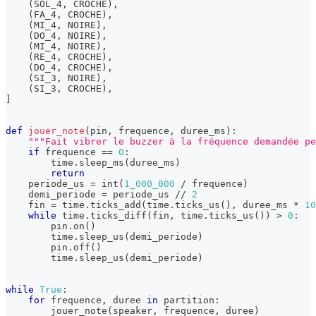
(
SOL_4
,
 CROCHE
)
,
(
FA_4
,
 CROCHE
)
,
(
MI_4
,
 NOIRE
)
,
(
DO_4
,
 NOIRE
)
,
(
MI_4
,
 NOIRE
)
,
(
RE_4
,
 CROCHE
)
,
(
DO_4
,
 CROCHE
)
,
(
SI_3
,
 NOIRE
)
,
(
SI_3
,
 CROCHE
)
,
]
def
jouer_note
(
pin
,
 frequence
,
 duree_ms
)
:
"""Fait vibrer le buzzer à la fréquence demandée pe
if
 frequence 
==
0
:
        time
.
sleep_ms
(
duree_ms
)
return
    periode_us 
=
int
(
1_000_000
/
 frequence
)
    demi_periode 
=
 periode_us 
//
2
    fin 
=
 time
.
ticks_add
(
time
.
ticks_us
(
)
,
 duree_ms 
*
10
while
 time
.
ticks_diff
(
fin
,
 time
.
ticks_us
(
)
)
>
0
:
        pin
.
on
(
)
        time
.
sleep_us
(
demi_periode
)
        pin
.
off
(
)
        time
.
sleep_us
(
demi_periode
)
while
True
:
for
 frequence
,
 duree 
in
 partition
:
        jouer_note
(
speaker
,
 frequence
,
 duree
)