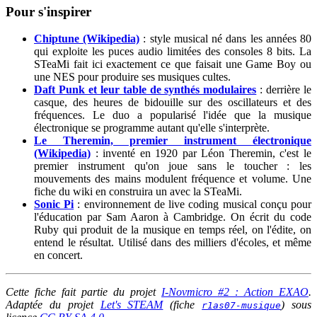
Pour s'inspirer
Chiptune (Wikipedia)
: style musical né dans les années 80
qui exploite les puces audio limitées des consoles 8 bits. La
STeaMi fait ici exactement ce que faisait une Game Boy ou
une NES pour produire ses musiques cultes.
Daft Punk et leur table de synthés modulaires
: derrière le
casque, des heures de bidouille sur des oscillateurs et des
fréquences. Le duo a popularisé l'idée que la musique
électronique se programme autant qu'elle s'interprète.
Le Theremin, premier instrument électronique
(Wikipedia)
: inventé en 1920 par Léon Theremin, c'est le
premier instrument qu'on joue sans le toucher : les
mouvements des mains modulent fréquence et volume. Une
fiche du wiki en construira un avec la STeaMi.
Sonic Pi
: environnement de live coding musical conçu pour
l'éducation par Sam Aaron à Cambridge. On écrit du code
Ruby qui produit de la musique en temps réel, on l'édite, on
entend le résultat. Utilisé dans des milliers d'écoles, et même
en concert.
Cette fiche fait partie du projet
I-Novmicro #2 : Action EXAO
.
Adaptée du projet
Let's STEAM
(fiche
) sous
r1as07-musique