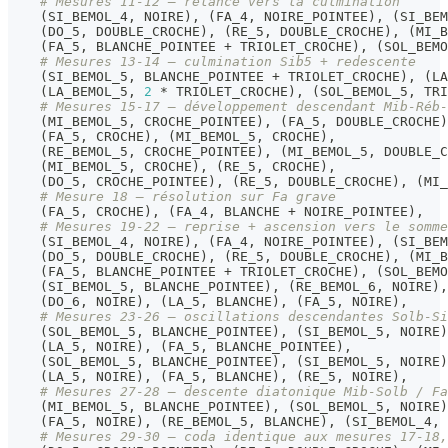
# Mesures 11-12 — relance vers la culmination
(
SI_BEMOL_4
,
 NOIRE
)
,
(
FA_4
,
 NOIRE_POINTEE
)
,
(
SI_BEM
(
DO_5
,
 DOUBLE_CROCHE
)
,
(
RE_5
,
 DOUBLE_CROCHE
)
,
(
MI_B
(
FA_5
,
 BLANCHE_POINTEE 
+
 TRIOLET_CROCHE
)
,
(
SOL_BEMO
# Mesures 13-14 — culmination Sib5 + redescente
(
SI_BEMOL_5
,
 BLANCHE_POINTEE 
+
 TRIOLET_CROCHE
)
,
(
LA
(
LA_BEMOL_5
,
2
*
 TRIOLET_CROCHE
)
,
(
SOL_BEMOL_5
,
 TRI
# Mesures 15-17 — développement descendant Mib-Réb-
(
MI_BEMOL_5
,
 CROCHE_POINTEE
)
,
(
FA_5
,
 DOUBLE_CROCHE
)
(
FA_5
,
 CROCHE
)
,
(
MI_BEMOL_5
,
 CROCHE
)
,
(
RE_BEMOL_5
,
 CROCHE_POINTEE
)
,
(
MI_BEMOL_5
,
 DOUBLE_C
(
MI_BEMOL_5
,
 CROCHE
)
,
(
RE_5
,
 CROCHE
)
,
(
DO_5
,
 CROCHE_POINTEE
)
,
(
RE_5
,
 DOUBLE_CROCHE
)
,
(
MI_
# Mesure 18 — résolution sur Fa grave
(
FA_5
,
 CROCHE
)
,
(
FA_4
,
 BLANCHE 
+
 NOIRE_POINTEE
)
,
# Mesures 19-22 — reprise + ascension vers le somme
(
SI_BEMOL_4
,
 NOIRE
)
,
(
FA_4
,
 NOIRE_POINTEE
)
,
(
SI_BEM
(
DO_5
,
 DOUBLE_CROCHE
)
,
(
RE_5
,
 DOUBLE_CROCHE
)
,
(
MI_B
(
FA_5
,
 BLANCHE_POINTEE 
+
 TRIOLET_CROCHE
)
,
(
SOL_BEMO
(
SI_BEMOL_5
,
 BLANCHE_POINTEE
)
,
(
RE_BEMOL_6
,
 NOIRE
)
,
(
DO_6
,
 NOIRE
)
,
(
LA_5
,
 BLANCHE
)
,
(
FA_5
,
 NOIRE
)
,
# Mesures 23-26 — oscillations descendantes Solb-Si
(
SOL_BEMOL_5
,
 BLANCHE_POINTEE
)
,
(
SI_BEMOL_5
,
 NOIRE
)
(
LA_5
,
 NOIRE
)
,
(
FA_5
,
 BLANCHE_POINTEE
)
,
(
SOL_BEMOL_5
,
 BLANCHE_POINTEE
)
,
(
SI_BEMOL_5
,
 NOIRE
)
(
LA_5
,
 NOIRE
)
,
(
FA_5
,
 BLANCHE
)
,
(
RE_5
,
 NOIRE
)
,
# Mesures 27-28 — descente diatonique Mib-Solb / Fa
(
MI_BEMOL_5
,
 BLANCHE_POINTEE
)
,
(
SOL_BEMOL_5
,
 NOIRE
)
(
FA_5
,
 NOIRE
)
,
(
RE_BEMOL_5
,
 BLANCHE
)
,
(
SI_BEMOL_4
,
 
# Mesures 29-30 — coda identique aux mesures 17-18,