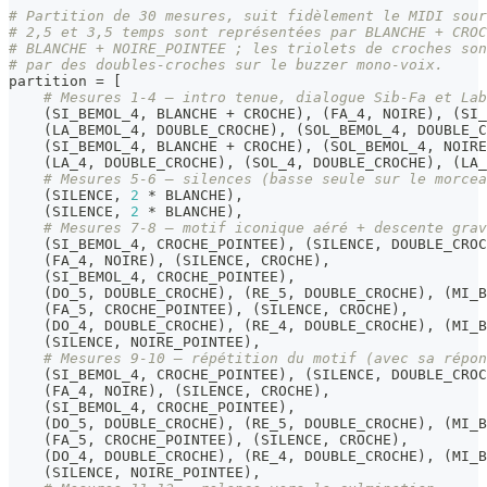
# Partition de 30 mesures, suit fidèlement le MIDI sour
# 2,5 et 3,5 temps sont représentées par BLANCHE + CROC
# BLANCHE + NOIRE_POINTEE ; les triolets de croches son
# par des doubles-croches sur le buzzer mono-voix.
partition 
=
[
# Mesures 1-4 — intro tenue, dialogue Sib-Fa et Lab
(
SI_BEMOL_4
,
 BLANCHE 
+
 CROCHE
)
,
(
FA_4
,
 NOIRE
)
,
(
SI_
(
LA_BEMOL_4
,
 DOUBLE_CROCHE
)
,
(
SOL_BEMOL_4
,
 DOUBLE_C
(
SI_BEMOL_4
,
 BLANCHE 
+
 CROCHE
)
,
(
SOL_BEMOL_4
,
 NOIRE
(
LA_4
,
 DOUBLE_CROCHE
)
,
(
SOL_4
,
 DOUBLE_CROCHE
)
,
(
LA_
# Mesures 5-6 — silences (basse seule sur le morcea
(
SILENCE
,
2
*
 BLANCHE
)
,
(
SILENCE
,
2
*
 BLANCHE
)
,
# Mesures 7-8 — motif iconique aéré + descente grav
(
SI_BEMOL_4
,
 CROCHE_POINTEE
)
,
(
SILENCE
,
 DOUBLE_CROC
(
FA_4
,
 NOIRE
)
,
(
SILENCE
,
 CROCHE
)
,
(
SI_BEMOL_4
,
 CROCHE_POINTEE
)
,
(
DO_5
,
 DOUBLE_CROCHE
)
,
(
RE_5
,
 DOUBLE_CROCHE
)
,
(
MI_B
(
FA_5
,
 CROCHE_POINTEE
)
,
(
SILENCE
,
 CROCHE
)
,
(
DO_4
,
 DOUBLE_CROCHE
)
,
(
RE_4
,
 DOUBLE_CROCHE
)
,
(
MI_B
(
SILENCE
,
 NOIRE_POINTEE
)
,
# Mesures 9-10 — répétition du motif (avec sa répon
(
SI_BEMOL_4
,
 CROCHE_POINTEE
)
,
(
SILENCE
,
 DOUBLE_CROC
(
FA_4
,
 NOIRE
)
,
(
SILENCE
,
 CROCHE
)
,
(
SI_BEMOL_4
,
 CROCHE_POINTEE
)
,
(
DO_5
,
 DOUBLE_CROCHE
)
,
(
RE_5
,
 DOUBLE_CROCHE
)
,
(
MI_B
(
FA_5
,
 CROCHE_POINTEE
)
,
(
SILENCE
,
 CROCHE
)
,
(
DO_4
,
 DOUBLE_CROCHE
)
,
(
RE_4
,
 DOUBLE_CROCHE
)
,
(
MI_B
(
SILENCE
,
 NOIRE_POINTEE
)
,