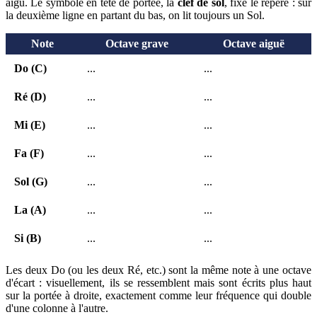
aigu. Le symbole en tête de portée, la
clef de sol
, fixe le repère : sur
la deuxième ligne en partant du bas, on lit toujours un Sol.
Note
Octave grave
Octave aiguë
Do (C)
...
...
Ré (D)
...
...
Mi (E)
...
...
Fa (F)
...
...
Sol (G)
...
...
La (A)
...
...
Si (B)
...
...
Les deux Do (ou les deux Ré, etc.) sont la même note à une octave
d'écart : visuellement, ils se ressemblent mais sont écrits plus haut
sur la portée à droite, exactement comme leur fréquence qui double
d'une colonne à l'autre.