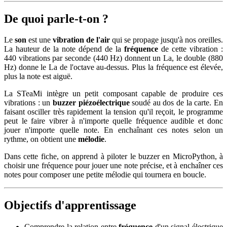
De quoi parle-t-on ?
Le
son
est une
vibration de l'air
qui se propage jusqu'à nos oreilles.
La hauteur de la note dépend de la
fréquence
de cette vibration :
440 vibrations par seconde (440 Hz) donnent un La, le double (880
Hz) donne le La de l'octave au-dessus. Plus la fréquence est élevée,
plus la note est aiguë.
La STeaMi intègre un petit composant capable de produire ces
vibrations : un
buzzer piézoélectrique
soudé au dos de la carte. En
faisant osciller très rapidement la tension qu'il reçoit, le programme
peut le faire vibrer à n'importe quelle fréquence audible et donc
jouer n'importe quelle note. En enchaînant ces notes selon un
rythme, on obtient une
mélodie
.
Dans cette fiche, on apprend à piloter le buzzer en MicroPython, à
choisir une fréquence pour jouer une note précise, et à enchaîner ces
notes pour composer une petite mélodie qui tournera en boucle.
Objectifs d'apprentissage
Comprendre la relation entre
fréquence
d'un signal électrique