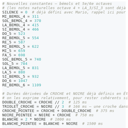
# Nouvelles constantes — bémols et 5e/6e octaves
# (les notes naturelles octave 4 + LA_3/SI_3 sont déjà 
SILENCE 
=
0
# déjà défini avec Mario, rappel ici pour 
MI_BEMOL_4 
=
311
SOL_BEMOL_4 
=
370
LA_BEMOL_4 
=
415
SI_BEMOL_4 
=
466
DO_5 
=
523
RE_BEMOL_5 
=
554
RE_5 
=
587
MI_BEMOL_5 
=
622
MI_5 
=
659
FA_5 
=
698
SOL_BEMOL_5 
=
740
SOL_5 
=
784
LA_BEMOL_5 
=
831
LA_5 
=
880
SI_BEMOL_5 
=
932
DO_6 
=
1047
RE_BEMOL_6 
=
1109
# Durées dérivées de CROCHE et NOIRE déjà définis en Ét
# on les exprime relativement, pour rester cohérents s
DOUBLE_CROCHE 
=
 CROCHE 
//
2
# 125 ms
TRIOLET_CROCHE 
=
 NOIRE 
//
3
# 166 ms — une croche dans
CROCHE_POINTEE 
=
 CROCHE 
+
 DOUBLE_CROCHE  
# 375 ms
NOIRE_POINTEE 
=
 NOIRE 
+
 CROCHE  
# 750 ms
BLANCHE 
=
2
*
 NOIRE  
# 1000 ms
BLANCHE_POINTEE 
=
 BLANCHE 
+
 NOIRE  
# 1500 ms