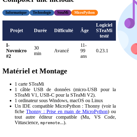
Informatique
Technologie
SteaMi
MicroPython
Logiciel
Projet
Durée
Difficulté
Âge
STeaMi
testé
I-
11-
30
Novmicro
Avancé
99
0.23.1
min
#2
ans
Matériel et Montage
1 carte STeaMi
1 câble USB de données (micro-USB pour la
STeaMi V1, USB-C pour la STeaMi V2).
1 ordinateur sous Windows, macOS ou Linux
Un IDE compatible MicroPython : Thonny (voir la
fiche
Thonny : Prise en main de MicroPython
) ou
tout autre éditeur compatible (Mu, VS Code,
Vittascience,
...).
mpremote