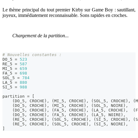
Le thème principal du tout premier Kirby sur Game Boy : sautillant,
joyeux, immédiatement reconnaissable. Sons rapides en croches.
Chargement de la partition...
# Nouvelles constantes :
DO_5 
=
523
RE_5 
=
587
MI_5 
=
659
FA_5 
=
698
SOL_5 
=
784
LA_5 
=
880
SI_5 
=
988
partition 
=
[
(
DO_5
,
 CROCHE
)
,
(
MI_5
,
 CROCHE
)
,
(
SOL_5
,
 CROCHE
)
,
(
M
(
DO_5
,
 CROCHE
)
,
(
MI_5
,
 CROCHE
)
,
(
SOL_5
,
 NOIRE
)
,
(
DO_5
,
 CROCHE
)
,
(
FA_5
,
 CROCHE
)
,
(
LA_5
,
 CROCHE
)
,
(
F
(
DO_5
,
 CROCHE
)
,
(
FA_5
,
 CROCHE
)
,
(
LA_5
,
 NOIRE
)
,
(
RE_5
,
 CROCHE
)
,
(
SOL_5
,
 CROCHE
)
,
(
SI_5
,
 CROCHE
)
,
(
S
(
RE_5
,
 CROCHE
)
,
(
SOL_5
,
 CROCHE
)
,
(
SI_5
,
 NOIRE
)
,
]