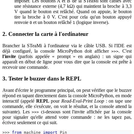
imposer. Les boutons A et B de la STeaMi sont câblés avec
une résistance externe (4,7 kΩ) qui maintient la broche à 3,3
V quand le bouton est relâché. Quand on appuie, le bouton
tire la broche à 0 V. C'est pour cela qu'un bouton appuyé
renvoie
et un bouton relâché
(logique inverse).
0
1
2. Connecter la carte à l'ordinateur
Brancher la STeaMi à l'ordinateur via le câble USB. Si l'IDE est
déjà configuré, la console MicroPython doit afficher
. C'est
>>>
l'invite
(parfois appelée « prompt » en anglais) : un signe qui
apparaît en début de ligne pour vous dire que la console est prête à
recevoir une commande.
3. Tester le buzzer dans le REPL
Avant d'écrire le programme principal, on peut vérifier que le buzzer
répond en tapant directement dans la console MicroPython, en mode
interactif (appelé
REPL
pour
Read-Eval-Print Loop
: on tape une
commande, elle s'exécute, on voit le résultat, et la console attend la
suivante). Les
ci-dessous sont l'invite affichée par la console
>>>
pour signaler qu'elle attend votre commande : ne les tapez pas,
écrivez seulement ce qui suit.
>>
>
from
 machine 
import
 Pin