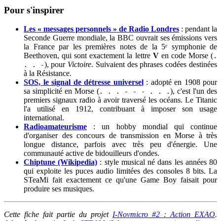
Pour s'inspirer
Les « messages personnels » de Radio Londres
: pendant la
Seconde Guerre mondiale, la BBC ouvrait ses émissions vers
la France par les premières notes de la 5ᵉ symphonie de
Beethoven, qui sont exactement la lettre
V
en code Morse (
.
), pour
Victoire
. Suivaient des phrases codées destinées
. . -
à la Résistance.
SOS, le signal de détresse universel
: adopté en 1908 pour
sa simplicité en Morse (
), c'est l'un des
. . . - - - . . .
premiers signaux radio à avoir traversé les océans. Le Titanic
l'a utilisé en 1912, contribuant à imposer son usage
international.
Radioamateurisme
: un hobby mondial qui continue
d'organiser des concours de transmission en Morse à très
longue distance, parfois avec très peu d'énergie. Une
communauté active de bidouilleurs d'ondes.
Chiptune (Wikipedia)
: style musical né dans les années 80
qui exploite les puces audio limitées des consoles 8 bits. La
STeaMi fait exactement ce qu'une Game Boy faisait pour
produire ses musiques.
Cette fiche fait partie du projet
I-Novmicro #2 : Action EXAO
.