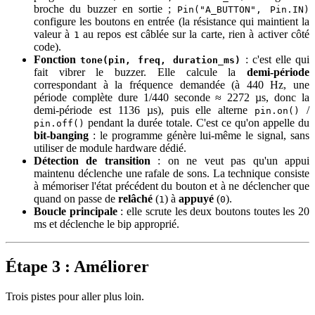
broche du buzzer en sortie ;
Pin("A_BUTTON", Pin.IN)
configure les boutons en entrée (la résistance qui maintient la
valeur à
au repos est câblée sur la carte, rien à activer côté
1
code).
Fonction
: c'est elle qui
tone(pin, freq, duration_ms)
fait vibrer le buzzer. Elle calcule la
demi-période
correspondant à la fréquence demandée (à 440 Hz, une
période complète dure 1/440 seconde ≈ 2272 µs, donc la
demi-période est 1136 µs), puis elle alterne
/
pin.on()
pendant la durée totale. C'est ce qu'on appelle du
pin.off()
bit-banging
: le programme génère lui-même le signal, sans
utiliser de module hardware dédié.
Détection de transition
: on ne veut pas qu'un appui
maintenu déclenche une rafale de sons. La technique consiste
à mémoriser l'état précédent du bouton et à ne déclencher que
quand on passe de
relâché
(
) à
appuyé
(
).
1
0
Boucle principale
: elle scrute les deux boutons toutes les 20
ms et déclenche le bip approprié.
Étape 3 : Améliorer
Trois pistes pour aller plus loin.