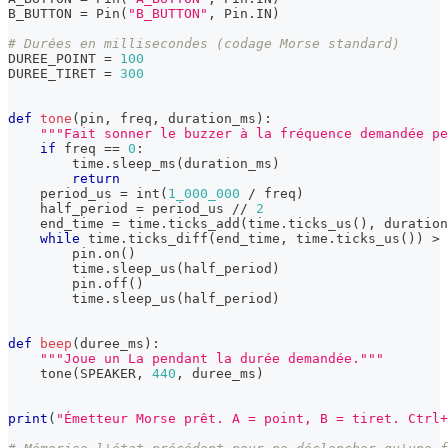
B_BUTTON 
=
 Pin
(
"B_BUTTON"
,
 Pin
.
IN
)
# Durées en millisecondes (codage Morse standard)
DUREE_POINT 
=
100
DUREE_TIRET 
=
300
def
tone
(
pin
,
 freq
,
 duration_ms
)
:
"""Fait sonner le buzzer à la fréquence demandée pe
if
 freq 
==
0
:
        time
.
sleep_ms
(
duration_ms
)
return
    period_us 
=
int
(
1_000_000
/
 freq
)
    half_period 
=
 period_us 
//
2
    end_time 
=
 time
.
ticks_add
(
time
.
ticks_us
(
)
,
 duration
while
 time
.
ticks_diff
(
end_time
,
 time
.
ticks_us
(
)
)
>
        pin
.
on
(
)
        time
.
sleep_us
(
half_period
)
        pin
.
off
(
)
        time
.
sleep_us
(
half_period
)
def
beep
(
duree_ms
)
:
"""Joue un La pendant la durée demandée."""
    tone
(
SPEAKER
,
440
,
 duree_ms
)
print
(
"Émetteur Morse prêt. A = point, B = tiret. Ctrl+