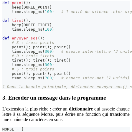
def
point
(
)
:
    beep
(
DUREE_POINT
)
    time
.
sleep_ms
(
100
)
# 1 unité de silence inter-sig
def
tiret
(
)
:
    beep
(
DUREE_TIRET
)
    time
.
sleep_ms
(
100
)
def
envoyer_sos
(
)
:
# S : trois points
    point
(
)
;
 point
(
)
;
 point
(
)
    time
.
sleep_ms
(
300
)
# espace inter-lettre (3 unité
# O : trois tirets
    tiret
(
)
;
 tiret
(
)
;
 tiret
(
)
    time
.
sleep_ms
(
300
)
# S : trois points
    point
(
)
;
 point
(
)
;
 point
(
)
    time
.
sleep_ms
(
700
)
# espace inter-mot (7 unités)
# Dans la boucle principale, déclencher envoyer_sos() s
3. Encoder un message dans le programme
L'extension la plus riche : créer un
dictionnaire
qui associe chaque
lettre à sa séquence Morse, puis écrire une fonction qui transforme
une chaîne de caractères en sons.
MORSE 
=
{