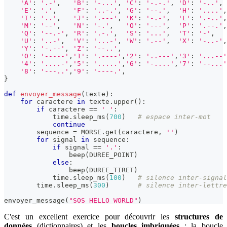
'A'
:
'.-'
,
'B'
:
'-...'
,
'C'
:
'-.-.'
,
'D'
:
'-..'
,
'E'
:
'.'
,
'F'
:
'..-.'
,
'G'
:
'--.'
,
'H'
:
'....'
,
'I'
:
'..'
,
'J'
:
'.---'
,
'K'
:
'-.-'
,
'L'
:
'.-..'
,
'M'
:
'--'
,
'N'
:
'-.'
,
'O'
:
'---'
,
'P'
:
'.--.'
,
'Q'
:
'--.-'
,
'R'
:
'.-.'
,
'S'
:
'...'
,
'T'
:
'-'
,
'U'
:
'..-'
,
'V'
:
'...-'
,
'W'
:
'.--'
,
'X'
:
'-..-'
,
'Y'
:
'-.--'
,
'Z'
:
'--..'
,
'0'
:
'-----'
,
'1'
:
'.----'
,
'2'
:
'..---'
,
'3'
:
'...--'
'4'
:
'....-'
,
'5'
:
'.....'
,
'6'
:
'-....'
,
'7'
:
'--...'
'8'
:
'---..'
,
'9'
:
'----.'
,
}
def
envoyer_message
(
texte
)
:
for
 caractere 
in
 texte
.
upper
(
)
:
if
 caractere 
==
' '
:
            time
.
sleep_ms
(
700
)
# espace inter-mot
continue
        sequence 
=
 MORSE
.
get
(
caractere
,
''
)
for
 signal 
in
 sequence
:
if
 signal 
==
'.'
:
                beep
(
DUREE_POINT
)
else
:
                beep
(
DUREE_TIRET
)
            time
.
sleep_ms
(
100
)
# silence inter-signal
        time
.
sleep_ms
(
300
)
# silence inter-lettre
envoyer_message
(
"SOS HELLO WORLD"
)
C'est un excellent exercice pour découvrir les
structures de
données
(dictionnaires) et les
boucles imbriquées
: la boucle