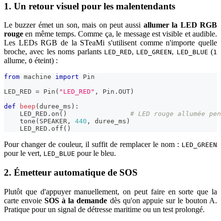
1. Un retour visuel pour les malentendants
Le buzzer émet un son, mais on peut aussi
allumer la LED RGB
rouge
en même temps. Comme ça, le message est visible et audible.
Les LEDs RGB de la STeaMi s'utilisent comme n'importe quelle
broche, avec les noms parlants
,
,
(
LED_RED
LED_GREEN
LED_BLUE
1
allume,
éteint) :
0
from
 machine 
import
 Pin
LED_RED 
=
 Pin
(
"LED_RED"
,
 Pin
.
OUT
)
def
beep
(
duree_ms
)
:
    LED_RED
.
on
(
)
# LED rouge allumée pen
    tone
(
SPEAKER
,
440
,
 duree_ms
)
    LED_RED
.
off
(
)
Pour changer de couleur, il suffit de remplacer le nom :
LED_GREEN
pour le vert,
pour le bleu.
LED_BLUE
2. Émetteur automatique de SOS
Plutôt que d'appuyer manuellement, on peut faire en sorte que la
carte envoie
SOS à la demande
dès qu'on appuie sur le bouton A.
Pratique pour un signal de détresse maritime ou un test prolongé.