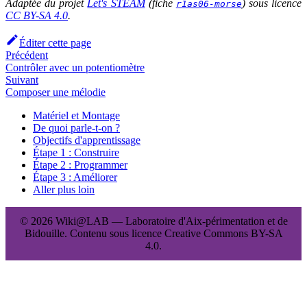
Adaptée du projet
Let's STEAM
(fiche
) sous licence
r1as06-morse
CC BY-SA 4.0
.
Éditer cette page
Précédent
Contrôler avec un potentiomètre
Suivant
Composer une mélodie
Matériel et Montage
De quoi parle-t-on ?
Objectifs d'apprentissage
Étape 1 : Construire
Étape 2 : Programmer
Étape 3 : Améliorer
Aller plus loin
© 2026 Wiki@LAB — Laboratoire d'Aix-périmentation et de
Bidouille. Contenu sous licence Creative Commons BY-SA
4.0.