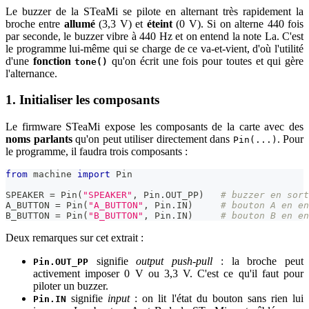
Le buzzer de la STeaMi se pilote en alternant très rapidement la
broche entre
allumé
(3,3 V) et
éteint
(0 V). Si on alterne 440 fois
par seconde, le buzzer vibre à 440 Hz et on entend la note La. C'est
le programme lui-même qui se charge de ce va-et-vient, d'où l'utilité
d'une
fonction
qu'on écrit une fois pour toutes et qui gère
tone()
l'alternance.
1. Initialiser les composants
Le firmware STeaMi expose les composants de la carte avec des
noms parlants
qu'on peut utiliser directement dans
. Pour
Pin(...)
le programme, il faudra trois composants :
from
 machine 
import
 Pin
SPEAKER 
=
 Pin
(
"SPEAKER"
,
 Pin
.
OUT_PP
)
# buzzer en sort
A_BUTTON 
=
 Pin
(
"A_BUTTON"
,
 Pin
.
IN
)
# bouton A en en
B_BUTTON 
=
 Pin
(
"B_BUTTON"
,
 Pin
.
IN
)
# bouton B en en
Deux remarques sur cet extrait :
signifie
output push-pull
: la broche peut
Pin.OUT_PP
activement imposer 0 V ou 3,3 V. C'est ce qu'il faut pour
piloter un buzzer.
signifie
input
: on lit l'état du bouton sans rien lui
Pin.IN