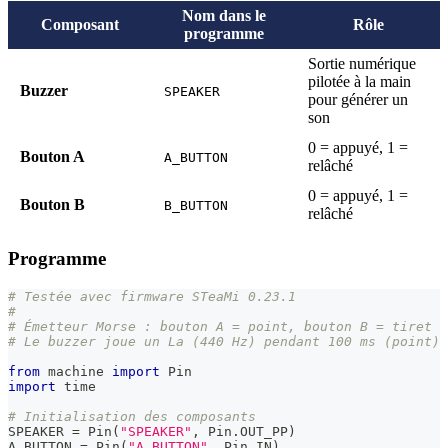
Nom dans le
Composant
Rôle
programme
Sortie numérique
pilotée à la main
Buzzer
SPEAKER
pour générer un
son
0 = appuyé, 1 =
Bouton A
A_BUTTON
relâché
0 = appuyé, 1 =
Bouton B
B_BUTTON
relâché
Programme
# Testée avec firmware STeaMi 0.23.1
#
# Émetteur Morse : bouton A = point, bouton B = tiret
# Le buzzer joue un La (440 Hz) pendant 100 ms (point) 
from
 machine 
import
 Pin
import
 time
# Initialisation des composants
SPEAKER 
=
 Pin
(
"SPEAKER"
,
 Pin
.
OUT_PP
)
A_BUTTON 
=
 Pin
(
"A_BUTTON"
,
 Pin
.
IN
)