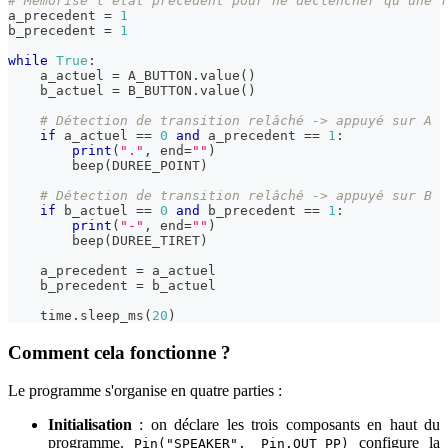
# Mémorise l'état précédent pour ne déclencher qu'une f
a_precedent 
=
1
b_precedent 
=
1
while
True
:
    a_actuel 
=
 A_BUTTON
.
value
(
)
    b_actuel 
=
 B_BUTTON
.
value
(
)
# Détection de transition relâché -> appuyé sur A
if
 a_actuel 
==
0
and
 a_precedent 
==
1
:
print
(
"."
,
 end
=
""
)
        beep
(
DUREE_POINT
)
# Détection de transition relâché -> appuyé sur B
if
 b_actuel 
==
0
and
 b_precedent 
==
1
:
print
(
"-"
,
 end
=
""
)
        beep
(
DUREE_TIRET
)
    a_precedent 
=
 a_actuel
    b_precedent 
=
 b_actuel
    time
.
sleep_ms
(
20
)
Comment cela fonctionne ?
Le programme s'organise en quatre parties :
Initialisation
: on déclare les trois composants en haut du
programme.
configure la
Pin("SPEAKER", Pin.OUT_PP)