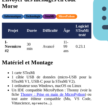
Morse
Informatique
Technologie
SteaMi
MicroPython
Logiciel
Projet
Durée
Difficulté
Âge
STeaMi
testé
I-
11-
30
Novmicro
Avancé
99
0.23.1
min
#2
ans
Matériel et Montage
1 carte STeaMi
1 câble USB de données (micro-USB pour la
STeaMi V1, USB-C pour la STeaMi V2).
1 ordinateur sous Windows, macOS ou Linux
Un IDE compatible MicroPython : Thonny (voir la
fiche
Thonny : Prise en main de MicroPython
) ou
tout autre éditeur compatible (Mu, VS Code,
Vittascience,
...).
mpremote