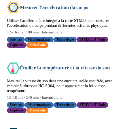
Mesurer l'accélération du corps
Utiliser l'accéléromètre intégré à la carte STM32 pour mesurer
l'accélération du corps pendant différentes activités physiques.
12
–
16
ans ·
180
min ·
Intermédiaire
Sciences
Mathématiques
Technologie
STM32 IoT Node
Capteurs
MakeCode
Étudier la température et la vitesse du son
Mesurer la vitesse du son dans une enceinte isolée chauffée, avec
capteur à ultrasons HC-SR04, pour approximer la loi vitesse-
température.
13
–
18
ans ·
240
min ·
Intermédiaire
Sciences
Mathématiques
Technologie
STM32 IoT Node
Capteurs
MakeCode