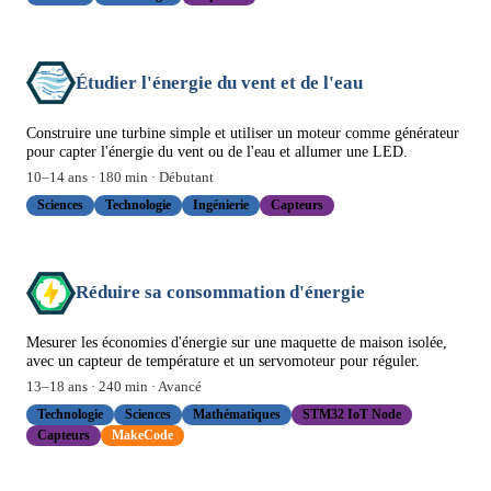
Étudier l'énergie du vent et de l'eau
Construire une turbine simple et utiliser un moteur comme générateur
pour capter l'énergie du vent ou de l'eau et allumer une LED.
10
–
14
ans ·
180
min ·
Débutant
Sciences
Technologie
Ingénierie
Capteurs
Réduire sa consommation d'énergie
Mesurer les économies d'énergie sur une maquette de maison isolée,
avec un capteur de température et un servomoteur pour réguler.
13
–
18
ans ·
240
min ·
Avancé
Technologie
Sciences
Mathématiques
STM32 IoT Node
Capteurs
MakeCode