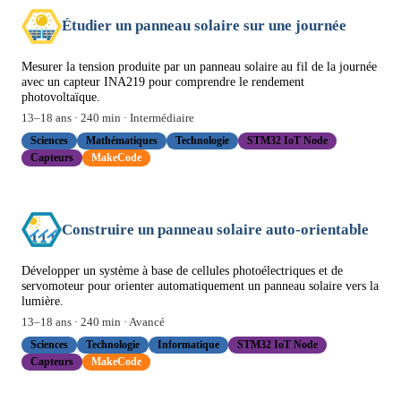
Étudier un panneau solaire sur une journée
Mesurer la tension produite par un panneau solaire au fil de la journée
avec un capteur INA219 pour comprendre le rendement
photovoltaïque.
13
–
18
ans ·
240
min ·
Intermédiaire
Sciences
Mathématiques
Technologie
STM32 IoT Node
Capteurs
MakeCode
Construire un panneau solaire auto-orientable
Développer un système à base de cellules photoélectriques et de
servomoteur pour orienter automatiquement un panneau solaire vers la
lumière.
13
–
18
ans ·
240
min ·
Avancé
Sciences
Technologie
Informatique
STM32 IoT Node
Capteurs
MakeCode