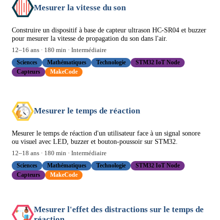
Mesurer la vitesse du son
Construire un dispositif à base de capteur ultrason HC-SR04 et buzzer
pour mesurer la vitesse de propagation du son dans l'air.
12
–
16
ans ·
180
min ·
Intermédiaire
Sciences
Mathématiques
Technologie
STM32 IoT Node
Capteurs
MakeCode
Mesurer le temps de réaction
Mesurer le temps de réaction d'un utilisateur face à un signal sonore
ou visuel avec LED, buzzer et bouton-poussoir sur STM32.
12
–
18
ans ·
180
min ·
Intermédiaire
Sciences
Mathématiques
Technologie
STM32 IoT Node
Capteurs
MakeCode
Mesurer l'effet des distractions sur le temps de
réaction