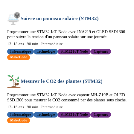
Suivre un panneau solaire (STM32)
Programmer une STM32 IoT Node avec INA219 et OLED SSD1306
pour suivre la tension d'un panneau solaire sur une journée.
13
–
18
ans ·
90
min ·
Intermédiaire
Informatique
Technologie
STM32 IoT Node
Capteurs
MakeCode
Mesurer le CO2 des plantes (STM32)
Programmer une STM32 IoT Node avec capteur MH-Z19B et OLED
SSD1306 pour mesurer le CO2 consommé par des plantes sous cloche.
12
–
16
ans ·
90
min ·
Intermédiaire
Informatique
Technologie
STM32 IoT Node
Capteurs
MakeCode