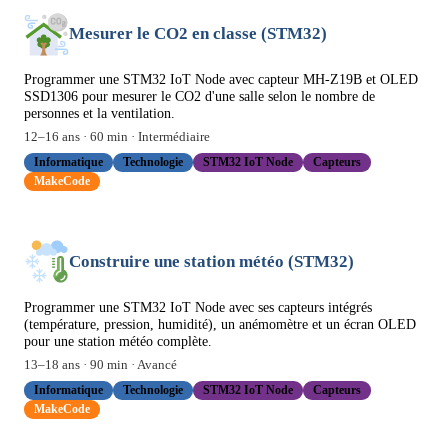
Mesurer le CO2 en classe (STM32)
Programmer une STM32 IoT Node avec capteur MH-Z19B et OLED
SSD1306 pour mesurer le CO2 d'une salle selon le nombre de
personnes et la ventilation.
12
–
16
ans ·
60
min ·
Intermédiaire
Informatique
Technologie
STM32 IoT Node
Capteurs
MakeCode
Construire une station météo (STM32)
Programmer une STM32 IoT Node avec ses capteurs intégrés
(température, pression, humidité), un anémomètre et un écran OLED
pour une station météo complète.
13
–
18
ans ·
90
min ·
Avancé
Informatique
Technologie
STM32 IoT Node
Capteurs
MakeCode