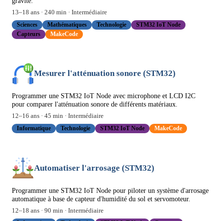
gravité.
13
–
18
ans ·
240
min ·
Intermédiaire
Sciences
Mathématiques
Technologie
STM32 IoT Node
Capteurs
MakeCode
Mesurer l'atténuation sonore (STM32)
Programmer une STM32 IoT Node avec microphone et LCD I2C
pour comparer l'atténuation sonore de différents matériaux.
12
–
16
ans ·
45
min ·
Intermédiaire
Informatique
Technologie
STM32 IoT Node
MakeCode
Automatiser l'arrosage (STM32)
Programmer une STM32 IoT Node pour piloter un système d'arrosage
automatique à base de capteur d'humidité du sol et servomoteur.
12
–
18
ans ·
90
min ·
Intermédiaire