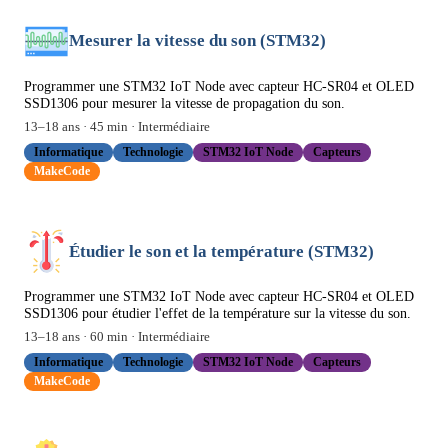
Mesurer la vitesse du son (STM32)
Programmer une STM32 IoT Node avec capteur HC-SR04 et OLED
SSD1306 pour mesurer la vitesse de propagation du son.
13
–
18
ans ·
45
min ·
Intermédiaire
Informatique
Technologie
STM32 IoT Node
Capteurs
MakeCode
Étudier le son et la température (STM32)
Programmer une STM32 IoT Node avec capteur HC-SR04 et OLED
SSD1306 pour étudier l'effet de la température sur la vitesse du son.
13
–
18
ans ·
60
min ·
Intermédiaire
Informatique
Technologie
STM32 IoT Node
Capteurs
MakeCode