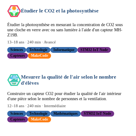
Étudier le CO2 et la photosynthèse
Étudier la photosynthèse en mesurant la concentration de CO2 sous
une cloche en verre avec ou sans lumière à l'aide d'un capteur MH-
Z19B.
13
–
18
ans ·
240
min ·
Avancé
Sciences
Technologie
Informatique
STM32 IoT Node
Capteurs
MakeCode
Mesurer la qualité de l'air selon le nombre
d'élèves
Construire un capteur CO2 pour étudier la qualité de l'air intérieur
d'une pièce selon le nombre de personnes et la ventilation.
12
–
18
ans ·
240
min ·
Intermédiaire
Sciences
Technologie
Mathématiques
STM32 IoT Node
Capteurs
MakeCode