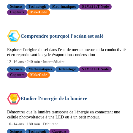
Sciences
Technologie
Mathématiques
STM32 IoT Node
Capteurs
MakeCode
Comprendre pourquoi l'océan est salé
Explorer l'origine du sel dans l'eau de mer en mesurant la conductivité
et en reproduisant le cycle évaporation-condensation.
12
–
16
ans ·
240
min ·
Intermédiaire
Sciences
Mathématiques
Technologie
STM32 IoT Node
Capteurs
MakeCode
Étudier l'énergie de la lumière
Démontrer que la lumière transporte de l'énergie en connectant une
cellule photovoltaïque à une LED ou à un petit moteur.
10
–
14
ans ·
180
min ·
Débutant
Sciences
Technologie
Capteurs