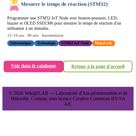
Mesurer le temps de réaction (STM32)
Programmer une STM32 IoT Node avec bouton-poussoir, LED,
buzzer et OLED SSD1306 pour mesurer le temps de réaction d'un
utilisateur à un stimulus.
12
–
16
ans ·
90
min ·
Intermédiaire
Informatique
Technologie
STM32 IoT Node
MakeCode
Voir dans le catalogue
Retour à la page d'accueil
© 2026 Wiki@LAB — Laboratoire d'Aix-périmentation et de
Bidouille. Contenu sous licence Creative Commons BY-SA
4.0.