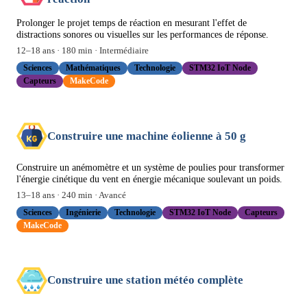
Prolonger le projet temps de réaction en mesurant l'effet de
distractions sonores ou visuelles sur les performances de réponse.
12
–
18
ans ·
180
min ·
Intermédiaire
Sciences
Mathématiques
Technologie
STM32 IoT Node
Capteurs
MakeCode
Construire une machine éolienne à 50 g
Construire un anémomètre et un système de poulies pour transformer
l'énergie cinétique du vent en énergie mécanique soulevant un poids.
13
–
18
ans ·
240
min ·
Avancé
Sciences
Ingénierie
Technologie
STM32 IoT Node
Capteurs
MakeCode
Construire une station météo complète