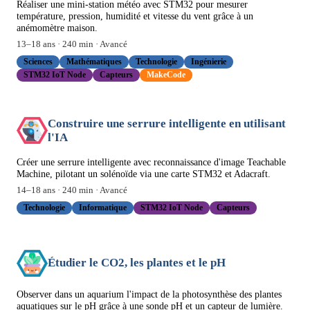
Réaliser une mini-station météo avec STM32 pour mesurer
température, pression, humidité et vitesse du vent grâce à un
anémomètre maison.
13
–
18
ans ·
240
min ·
Avancé
Sciences
Mathématiques
Technologie
Ingénierie
STM32 IoT Node
Capteurs
MakeCode
Construire une serrure intelligente en utilisant
l'IA
Créer une serrure intelligente avec reconnaissance d'image Teachable
Machine, pilotant un solénoïde via une carte STM32 et Adacraft.
14
–
18
ans ·
240
min ·
Avancé
Technologie
Informatique
STM32 IoT Node
Capteurs
Étudier le CO2, les plantes et le pH
Observer dans un aquarium l'impact de la photosynthèse des plantes
aquatiques sur le pH grâce à une sonde pH et un capteur de lumière.