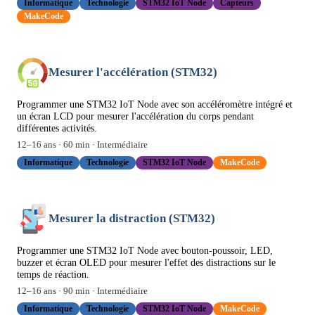
Informatique
Technologie
STM32 IoT Node
Capteurs
MakeCode
Mesurer l'accélération (STM32)
Programmer une STM32 IoT Node avec son accéléromètre intégré et
un écran LCD pour mesurer l'accélération du corps pendant
différentes activités.
12
–
16
ans ·
60
min ·
Intermédiaire
Informatique
Technologie
STM32 IoT Node
MakeCode
Mesurer la distraction (STM32)
Programmer une STM32 IoT Node avec bouton-poussoir, LED,
buzzer et écran OLED pour mesurer l'effet des distractions sur le
temps de réaction.
12
–
16
ans ·
90
min ·
Intermédiaire
Informatique
Technologie
STM32 IoT Node
MakeCode