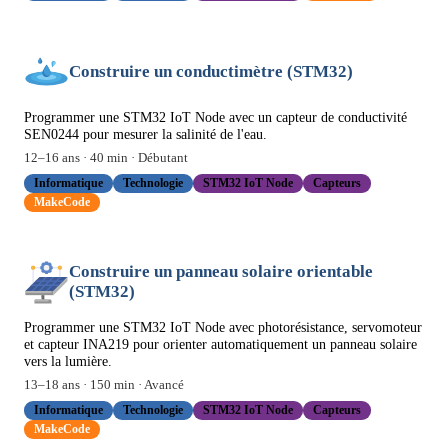
Construire un conductimètre (STM32)
Programmer une STM32 IoT Node avec un capteur de conductivité
SEN0244 pour mesurer la salinité de l'eau.
12
–
16
ans ·
40
min ·
Débutant
Informatique
Technologie
STM32 IoT Node
Capteurs
MakeCode
Construire un panneau solaire orientable
(STM32)
Programmer une STM32 IoT Node avec photorésistance, servomoteur
et capteur INA219 pour orienter automatiquement un panneau solaire
vers la lumière.
13
–
18
ans ·
150
min ·
Avancé
Informatique
Technologie
STM32 IoT Node
Capteurs
MakeCode