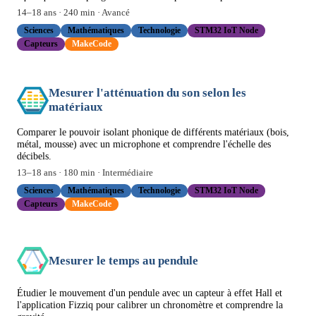
14
–
18
ans ·
240
min ·
Avancé
Sciences
Mathématiques
Technologie
STM32 IoT Node
Capteurs
MakeCode
Mesurer l'atténuation du son selon les
matériaux
Comparer le pouvoir isolant phonique de différents matériaux (bois,
métal, mousse) avec un microphone et comprendre l'échelle des
décibels.
13
–
18
ans ·
180
min ·
Intermédiaire
Sciences
Mathématiques
Technologie
STM32 IoT Node
Capteurs
MakeCode
Mesurer le temps au pendule
Étudier le mouvement d'un pendule avec un capteur à effet Hall et
l'application Fizziq pour calibrer un chronomètre et comprendre la