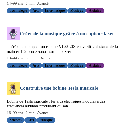
14
–
99
ans ·
0
min ·
Avancé
Technologie
Arts
Informatique
Musique
Arduino
Créer de la musique grâce à un capteur laser
Thérémine optique : un capteur VL53L0X convertit la distance de la
main en fréquence sonore sur un buzzer.
10
–
99
ans ·
60
min ·
Débutant
Technologie
Arts
Informatique
Musique
Arduino
Construire une bobine Tesla musicale
Bobine de Tesla musicale : les arcs électriques modulés à des
fréquences audibles produisent du son.
16
–
99
ans ·
0
min ·
Avancé
Sciences
Arts
Musique