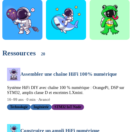
Ressources
20
Assembler une chaîne HiFi 100% numérique
Système HiFi DIY avec chaîne 100 % numérique : OrangePi, DSP sur
STM32, amplis classe D et enceintes LXmini.
16
–
99
ans ·
0
min ·
Avancé
Technologie
Ingénierie
STM32 IoT Node
Construire un ampli HiFi numérique