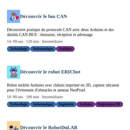
Découvrir le bus CAN
Découverte pratique du protocole CAN avec deux Arduino et des
shields CAN-BUS : émission, réception et adressage.
14
–
99
ans ·
120
min ·
Intermédiaire
Technologie
Informatique
Arduino
Découvrir le robot ERICbot
Robot mobile Arduino avec châssis imprimé en 3D, capteur ultrason
pour l'évitement d'obstacles et anneau NeoPixel.
10
–
99
ans ·
180
min ·
Intermédiaire
Technologie
Informatique
Ingénierie
Arduino
Impression 3D
Découvrir le RobotDuLAB