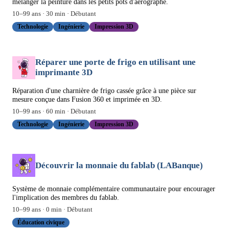
mélanger la peinture dans les petits pots d'aérographe.
10
–
99
ans ·
30
min ·
Débutant
Technologie
Ingénierie
Impression 3D
Réparer une porte de frigo en utilisant une
imprimante 3D
Réparation d'une charnière de frigo cassée grâce à une pièce sur
mesure conçue dans Fusion 360 et imprimée en 3D.
10
–
99
ans ·
60
min ·
Débutant
Technologie
Ingénierie
Impression 3D
Découvrir la monnaie du fablab (LABanque)
Système de monnaie complémentaire communautaire pour encourager
l'implication des membres du fablab.
10
–
99
ans ·
0
min ·
Débutant
Éducation civique