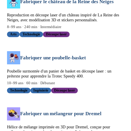
Fabriquer le château de la Reine des Neiges
Reproduction en découpe laser d'un château inspiré de La Reine des
Neiges, avec modélisation 3D et stickers personnalisés.
8
–
99
ans ·
240
min ·
Intermédiaire
Arts
Technologie
Découpe laser
Fabriquer une poubelle-basket
Poubelle surmontée d'un panier de basket en découpe laser : un
prétexte pour apprendre la Trotec Speedy 400.
10
–
99
ans ·
60
min ·
Débutant
Technologie
Ingénierie
Découpe laser
Fabriquer un mélangeur pour Dremel
Hélice de mélange imprimée en 3D pour Dremel, conçue pour