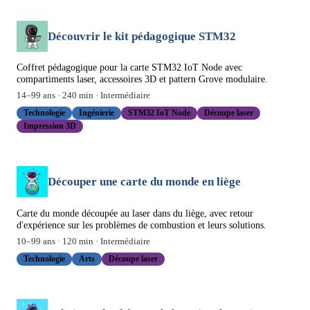
Découvrir le kit pédagogique STM32
Coffret pédagogique pour la carte STM32 IoT Node avec
compartiments laser, accessoires 3D et pattern Grove modulaire.
14
–
99
ans ·
240
min ·
Intermédiaire
Technologie
Ingénierie
STM32 IoT Node
Découpe laser
Impression 3D
Découper une carte du monde en liège
Carte du monde découpée au laser dans du liège, avec retour
d'expérience sur les problèmes de combustion et leurs solutions.
10
–
99
ans ·
120
min ·
Intermédiaire
Technologie
Arts
Découpe laser