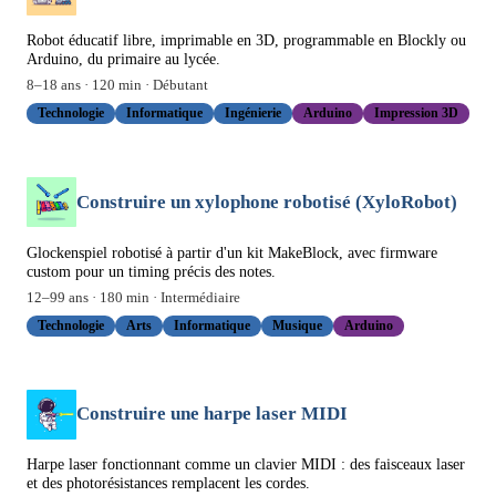
Robot éducatif libre, imprimable en 3D, programmable en Blockly ou
Arduino, du primaire au lycée.
8
–
18
ans ·
120
min ·
Débutant
Technologie
Informatique
Ingénierie
Arduino
Impression 3D
Construire un xylophone robotisé (XyloRobot)
Glockenspiel robotisé à partir d'un kit MakeBlock, avec firmware
custom pour un timing précis des notes.
12
–
99
ans ·
180
min ·
Intermédiaire
Technologie
Arts
Informatique
Musique
Arduino
Construire une harpe laser MIDI
Harpe laser fonctionnant comme un clavier MIDI : des faisceaux laser
et des photorésistances remplacent les cordes.