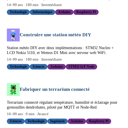
14
–
99
ans ·
180
min ·
Intermédiaire
Technologie
Informatique
Arduino
Raspberry Pi
Construire une station météo DIY
Station météo DIY avec deux implémentations : STM32 Nucleo +
LCD Nokia 5110, et Wemos D1 Mini avec serveur web WiFi.
14
–
99
ans ·
180
min ·
Intermédiaire
Technologie
Sciences
Arduino
STM32 IoT Node
Fabriquer un terrarium connecté
Terrarium connecté régulant température, humidité et éclairage pour
grenouilles dendrobates, piloté par MQTT et Node-Red.
16
–
99
ans ·
0
min ·
Avancé
Sciences
Technologie
Ingénierie
Arduino
Raspberry Pi