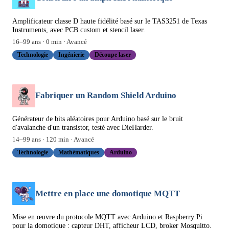
Amplificateur classe D haute fidélité basé sur le TAS3251 de Texas
Instruments, avec PCB custom et stencil laser.
16
–
99
ans ·
0
min ·
Avancé
Technologie
Ingénierie
Découpe laser
Fabriquer un Random Shield Arduino
Générateur de bits aléatoires pour Arduino basé sur le bruit
d'avalanche d'un transistor, testé avec DieHarder.
14
–
99
ans ·
120
min ·
Avancé
Technologie
Mathématiques
Arduino
Mettre en place une domotique MQTT
Mise en œuvre du protocole MQTT avec Arduino et Raspberry Pi
pour la domotique : capteur DHT, afficheur LCD, broker Mosquitto.