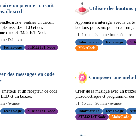
ruire un premier circuit
Utiliser des boutons
readboard
readboards et réaliser un circuit
Apprendre à interagir avec la carte 
imple avec des LED et des
boutons-poussoirs pour créer un jeu
r une carte STM32 IoT Node.
11
–
15
ans ·
25
min ·
Intermédiaire
in ·
Débutant
Informatique
Technologie
STM
Technologie
STM32 IoT Node
MakeCode
er des messages en code
Composer une mélod
e
émetteur et un récepteur de code
Créer de la musique avec un buzze
 LED et un buzzer.
piézoélectrique et programmer des
in ·
Avancé
11
–
15
ans ·
30
min ·
Avancé
Technologie
STM32 IoT Node
Informatique
Technologie
Art
STM32 IoT Node
MakeCode