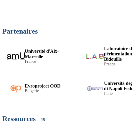
Partenaires
Laboratoire d
Université d'Aix-
périmentation
Marseille
Bidouille
France
France
Università deg
Evroproject OOD
di Napoli Fede
Bulgarie
Italie
Ressources
15