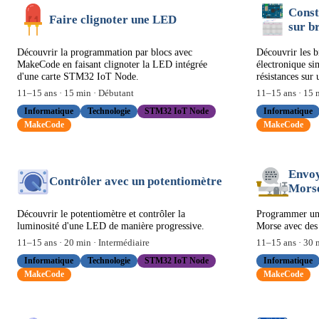
Const
Faire clignoter une LED
sur b
Découvrir la programmation par blocs avec
Découvrir les b
MakeCode en faisant clignoter la LED intégrée
électronique s
d'une carte STM32 IoT Node.
résistances su
11
–
15
ans ·
15
min ·
Débutant
11
–
15
ans ·
15
m
Informatique
Technologie
STM32 IoT Node
Informatique
MakeCode
MakeCode
Envoy
Contrôler avec un potentiomètre
Mors
Découvrir le potentiomètre et contrôler la
Programmer un 
luminosité d'une LED de manière progressive.
Morse avec des
11
–
15
ans ·
20
min ·
Intermédiaire
11
–
15
ans ·
30
m
Informatique
Technologie
STM32 IoT Node
Informatique
MakeCode
MakeCode