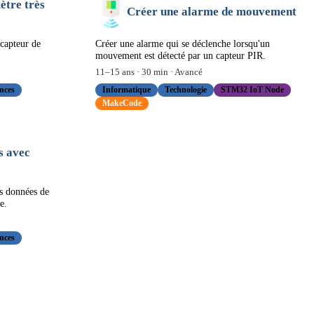
ètre très
Créer une alarme de mouvement
capteur de
Créer une alarme qui se déclenche lorsqu'un
mouvement est détecté par un capteur PIR.
11
–
15
ans ·
30
min ·
Avancé
nces
Informatique
Technologie
STM32 IoT Node
MakeCode
s avec
es données de
e.
nces