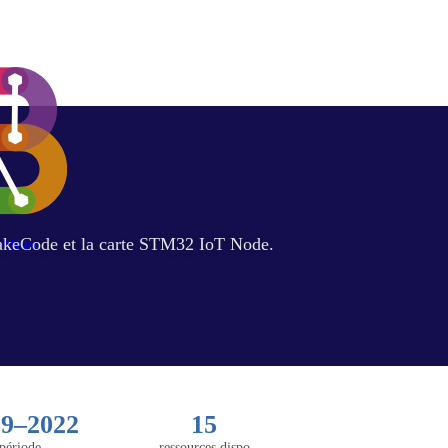
keCode et la carte STM32 IoT Node.
hines
19–2022
15
période
ressource
s
dispo