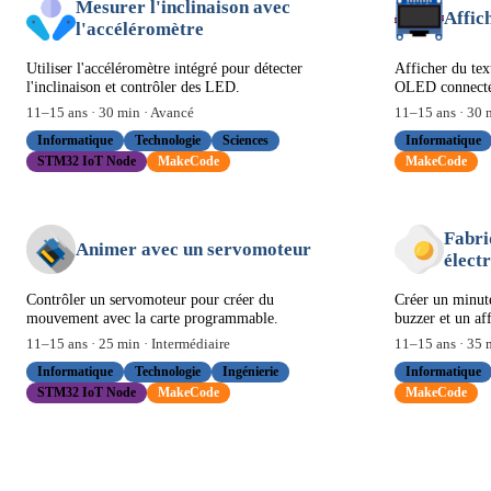
Mesurer l'inclinaison avec
Affic
l'accéléromètre
Utiliser l'accéléromètre intégré pour détecter
Afficher du tex
l'inclinaison et contrôler des LED.
OLED connecté 
11
–
15
ans ·
30
min ·
Avancé
11
–
15
ans ·
30
m
Informatique
Technologie
Sciences
Informatique
STM32 IoT Node
MakeCode
MakeCode
Fabri
Animer avec un servomoteur
élect
Contrôler un servomoteur pour créer du
Créer un minut
mouvement avec la carte programmable.
buzzer et un af
11
–
15
ans ·
25
min ·
Intermédiaire
11
–
15
ans ·
35
m
Informatique
Technologie
Ingénierie
Informatique
STM32 IoT Node
MakeCode
MakeCode