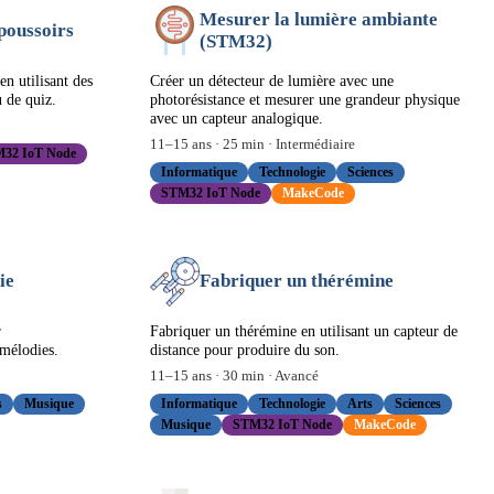
Mesurer la lumière ambiante
-poussoirs
(STM32)
en utilisant des
Créer un détecteur de lumière avec une
 de quiz.
photorésistance et mesurer une grandeur physique
avec un capteur analogique.
11
–
15
ans ·
25
min ·
Intermédiaire
32 IoT Node
Informatique
Technologie
Sciences
STM32 IoT Node
MakeCode
ie
Fabriquer un thérémine
r
Fabriquer un thérémine en utilisant un capteur de
 mélodies.
distance pour produire du son.
11
–
15
ans ·
30
min ·
Avancé
s
Musique
Informatique
Technologie
Arts
Sciences
Musique
STM32 IoT Node
MakeCode