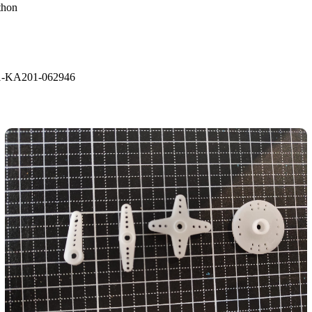
thon
1-KA201-062946