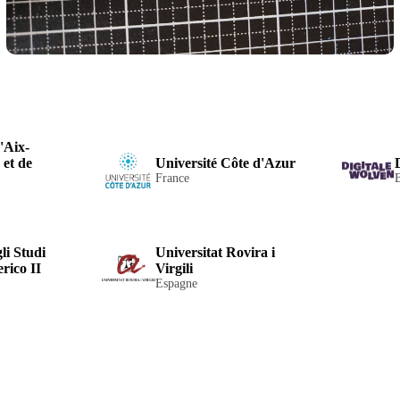
'Aix-
 et de
Université Côte d'Azur
France
li Studi
Universitat Rovira i
rico II
Virgili
Espagne