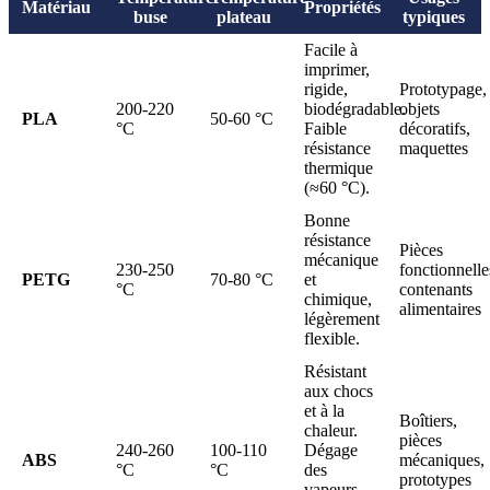
Matériau
Propriétés
buse
plateau
typiques
Facile à
imprimer,
rigide,
Prototypage,
200-220
biodégradable.
objets
PLA
50-60 °C
°C
Faible
décoratifs,
résistance
maquettes
thermique
(≈60 °C).
Bonne
résistance
Pièces
mécanique
230-250
fonctionnelle
PETG
70-80 °C
et
°C
contenants
chimique,
alimentaires
légèrement
flexible.
Résistant
aux chocs
et à la
Boîtiers,
chaleur.
pièces
240-260
100-110
Dégage
ABS
mécaniques,
°C
°C
des
prototypes
vapeurs,