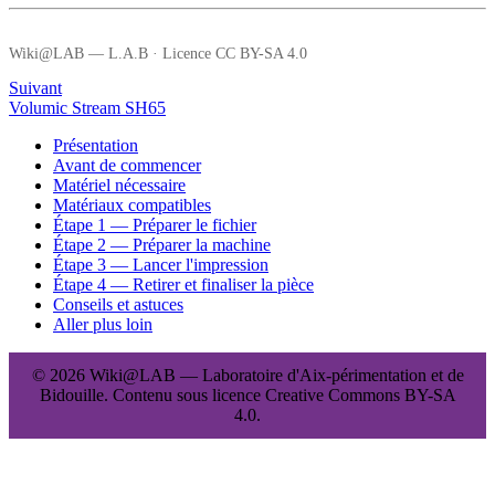
Wiki@LAB — L.A.B · Licence CC BY-SA 4.0
Suivant
Volumic Stream SH65
Présentation
Avant de commencer
Matériel nécessaire
Matériaux compatibles
Étape 1 — Préparer le fichier
Étape 2 — Préparer la machine
Étape 3 — Lancer l'impression
Étape 4 — Retirer et finaliser la pièce
Conseils et astuces
Aller plus loin
© 2026 Wiki@LAB — Laboratoire d'Aix-périmentation et de
Bidouille. Contenu sous licence Creative Commons BY-SA
4.0.