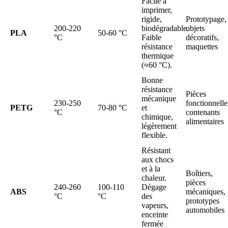
Facile à
imprimer,
rigide,
Prototypage,
200-220
biodégradable.
objets
PLA
50-60 °C
°C
Faible
décoratifs,
résistance
maquettes
thermique
(≈60 °C).
Bonne
résistance
Pièces
mécanique
230-250
fonctionnelle
PETG
70-80 °C
et
°C
contenants
chimique,
alimentaires
légèrement
flexible.
Résistant
aux chocs
et à la
Boîtiers,
chaleur.
pièces
240-260
100-110
Dégage
ABS
mécaniques,
°C
°C
des
prototypes
vapeurs,
automobiles
enceinte
fermée